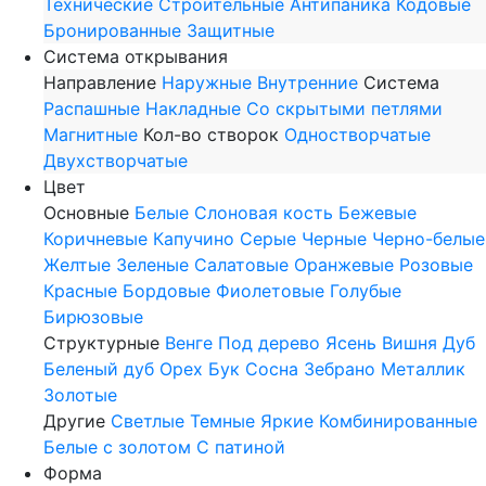
Технические
Строительные
Антипаника
Кодовые
Бронированные
Защитные
Система открывания
Направление
Наружные
Внутренние
Система
Распашные
Накладные
Со скрытыми петлями
Магнитные
Кол-во створок
Одностворчатые
Двухстворчатые
Цвет
Основные
Белые
Слоновая кость
Бежевые
Коричневые
Капучино
Серые
Черные
Черно-белые
Желтые
Зеленые
Салатовые
Оранжевые
Розовые
Красные
Бордовые
Фиолетовые
Голубые
Бирюзовые
Структурные
Венге
Под дерево
Ясень
Вишня
Дуб
Беленый дуб
Орех
Бук
Сосна
Зебрано
Металлик
Золотые
Другие
Светлые
Темные
Яркие
Комбинированные
Белые с золотом
С патиной
Форма