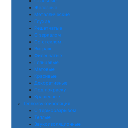
Стальные
Железные
Металлические
Глухие
Решетчатые
С зеркалом
Со стеклом
Витраж
Филенчатые
Глянцевые
Матовые
Красивые
Декоративные
Под покраску
Крашенные
Теплозвукоизоляция
С терморазрывом
Теплые
Звукоизоляционные