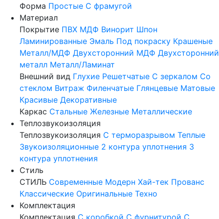
Форма
Простые
С фрамугой
Материал
Покрытие
ПВХ
МДФ
Винорит
Шпон
Ламинированные
Эмаль
Под покраску
Крашеные
Металл/МДФ
Двухсторонний МДФ
Двухсторонний
металл
Металл/Ламинат
Внешний вид
Глухие
Решетчатые
С зеркалом
Со
стеклом
Витраж
Филенчатые
Глянцевые
Матовые
Красивые
Декоративные
Каркас
Стальные
Железные
Металлические
Теплозвукоизоляция
Теплозвукоизоляция
С терморазрывом
Теплые
Звукоизоляционные
2 контура уплотнения
3
контура уплотнения
Стиль
СТИЛЬ
Современные
Модерн
Хай-тек
Прованс
Классические
Оригинальные
Техно
Комплектация
Комплектация
С коробкой
С фурнитурой
С