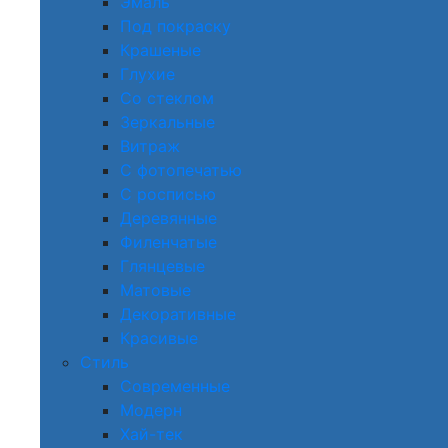
Эмаль
Под покраску
Крашеные
Глухие
Со стеклом
Зеркальные
Витраж
С фотопечатью
С росписью
Деревянные
Филенчатые
Глянцевые
Матовые
Декоративные
Красивые
Стиль
Современные
Модерн
Хай-тек