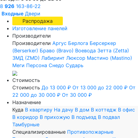
8
926
163-86-22
Входные
Двери
Распродажа
Изготовление панелей
Производители
Производители
Аргус
Берлога
Берсеркер
(Berserker)
Браво (Bravo)
Воевода
Зетта (Zetta)
ЗМД (ZMD)
Лабиринт
Люксор
Мастино (Mastino)
Меги
Персона
Снедо
Сударь
Стоимость
Стоимость
До 13 000 ₽
От 13 000 до 22 000 ₽
От
22 000 до 30 000 ₽
От 30 000 ₽
Назначение
Куда
В квартиру
На дачу
В дом
В коттедж
В офис
В коридор
В прихожую
В подъезд
В подвал
Тамбурные
Специализированные
Противопожарные