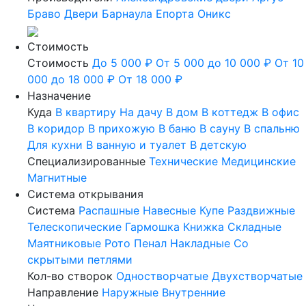
Браво
Двери Барнаула
Епорта
Оникс
Стоимость
Стоимость
До 5 000 ₽
От 5 000 до 10 000 ₽
От 10
000 до 18 000 ₽
От 18 000 ₽
Назначение
Куда
В квартиру
На дачу
В дом
В коттедж
В офис
В коридор
В прихожую
В баню
В сауну
В спальню
Для кухни
В ванную и туалет
В детскую
Специализированные
Технические
Медицинские
Магнитные
Система открывания
Система
Распашные
Навесные
Купе
Раздвижные
Телескопические
Гармошка
Книжка
Складные
Маятниковые
Рото
Пенал
Накладные
Со
скрытыми петлями
Кол-во створок
Одностворчатые
Двухстворчатые
Направление
Наружные
Внутренние