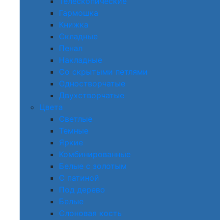
Телескопические
Гармошка
Книжка
Складные
Пенал
Накладные
Со скрытыми петлями
Одностворчатые
Двухстворчатые
Цвета
Светлые
Темные
Яркие
Комбинированные
Белые с золотым
С патиной
Под дерево
Белые
Слоновая кость