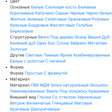
Цвет
Основные
Белые
Слоновая кость
Бежевые
Коричневые
Капучино
Серые
Черные
Черно-белые
Желтые
Зеленые
Салатовые
Оранжевые
Розовые
Красные
Бордовые
Фиолетовые
Голубые
Бирюзовые
Структурные
Венге
Под дерево
Ясень
Вишня
Дуб
Беленый дуб
Орех
Бук
Сосна
Зебрано
Металлик
Золотые
Другие
Светлые
Темные
Яркие
Комбинированные
Белые с золотом
С патиной
Форма
Форма
Простые
С фрамугой
Материал
Материал
ПВХ
МДФ
Шпон натуральный
Экошпон
Ламинированные
Эмаль
Под покраску
Крашеные
Внешний вид
Глухие
Со стеклом
Зеркальные
Витраж
Филенчатые
Глянцевые
Матовые
Красивые
Декоративные