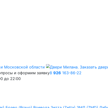
опросы и оформим заявку
8
926
163-86-22
00
до
22:00
er)
Браво (Bravo)
Воевода
Зетта (Zetta)
ЗМД (ZMD)
Лаб