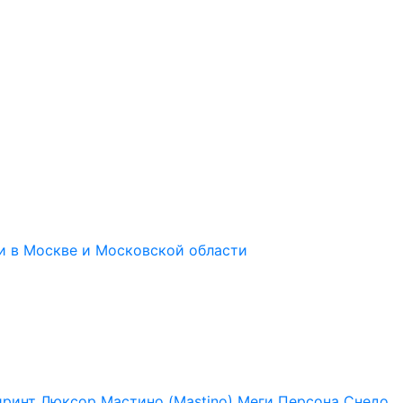
иринт
Люксор
Мастино (Mastino)
Меги
Персона
Снедо