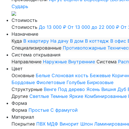
Сударь
Стоимость
Стоимость
До 13 000 ₽
От 13 000 до 22 000 ₽
От 
Назначение
Куда
В квартиру
На дачу
В дом
В коттедж
В офис
Специализированные
Противопожарные
Техничес
Система открывания
Направление
Наружные
Внутренние
Система
Рас
Цвет
Основные
Белые
Слоновая кость
Бежевые
Коричн
Бордовые
Фиолетовые
Голубые
Бирюзовые
Структурные
Венге
Под дерево
Ясень
Вишня
Дуб
Другие
Светлые
Темные
Яркие
Комбинированные
Форма
Форма
Простые
С фрамугой
Материал
Покрытие
ПВХ
МДФ
Винорит
Шпон
Ламинированн