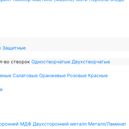
е
Защитные
л-во створок
Одностворчатые
Двухстворчатые
леные
Салатовые
Оранжевые
Розовые
Красные
е
оронний МДФ
Двухсторонний металл
Металл/Ламинат