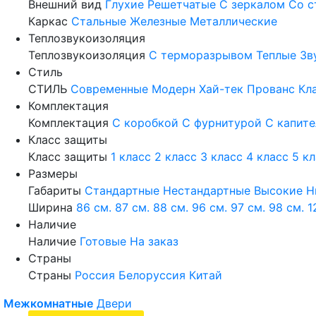
Внешний вид
Глухие
Решетчатые
С зеркалом
Со с
Каркас
Стальные
Железные
Металлические
Теплозвукоизоляция
Теплозвукоизоляция
С терморазрывом
Теплые
Зв
Стиль
СТИЛЬ
Современные
Модерн
Хай-тек
Прованс
Кл
Комплектация
Комплектация
С коробкой
С фурнитурой
С капит
Класс защиты
Класс защиты
1 класс
2 класс
3 класс
4 класс
5 к
Размеры
Габариты
Стандартные
Нестандартные
Высокие
Н
Ширина
86 см.
87 см.
88 см.
96 см.
97 см.
98 см.
1
Наличие
Наличие
Готовые
На заказ
Страны
Страны
Россия
Белоруссия
Китай
Межкомнатные
Двери