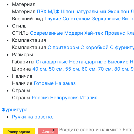
Материал
Материал
ПВХ
МДФ
Шпон натуральный
Экошпон
Л
Внешний вид
Глухие
Со стеклом
Зеркальные
Витр
Стиль
СТИЛЬ
Современные
Модерн
Хай-тек
Прованс
Кл
Комплектация
Комплектация
С притвором
С коробкой
С фурнит
Размеры
Габариты
Стандартные
Нестандартные
Высокие
Н
Ширина
40 см.
50 см.
55 см.
60 см.
70 см.
80 см.
9
Наличие
Наличие
Готовые
На заказ
Страны
Страны
Россия
Белоруссия
Италия
Фурнитура
Ручки на розетке
Распродажа
Акции