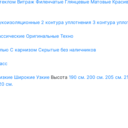
теклом
Витраж
Филенчатые
Глянцевые
Матовые
Краси
укоизоляционные
2 контура уплотнения
3 контура упло
ассические
Оригинальные
Техно
елью
С карнизом
Скрытые без наличников
ласс
изкие
Широкие
Узкие
Высота
190 см.
200 см.
205 см.
2
20 см.