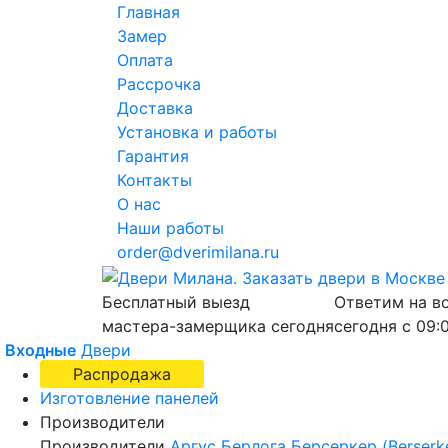
Главная
Замер
Оплата
Рассрочка
Доставка
Установка и работы
Гарантия
Контакты
О нас
Наши работы
order@dverimilana.ru
Бесплатный
выезд
Ответим на в
мастера-замерщика
сегодня
сегодня с
09:
Входные
Двери
Распродажа
Изготовление панелей
Производители
Производители
Аргус
Берлога
Берсеркер (Berserk