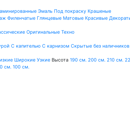
аминированные
Эмаль
Под покраску
Крашеные
аж
Филенчатые
Глянцевые
Матовые
Красивые
Декорат
ассические
Оригинальные
Техно
урой
С капителью
С карнизом
Скрытые без наличников
изкие
Широкие
Узкие
Высота
190 см.
200 см.
210 см.
22
0 см.
100 см.