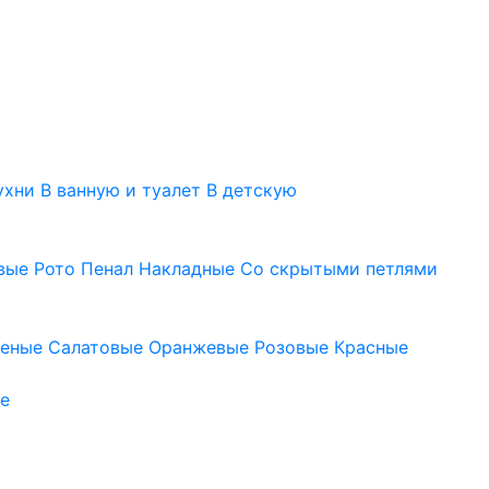
ухни
В ванную и туалет
В детскую
вые
Рото
Пенал
Накладные
Со скрытыми петлями
леные
Салатовые
Оранжевые
Розовые
Красные
е