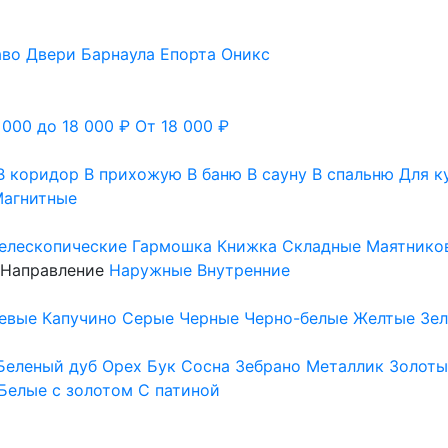
аво
Двери Барнаула
Епорта
Оникс
 000 до 18 000 ₽
От 18 000 ₽
В коридор
В прихожую
В баню
В сауну
В спальню
Для к
агнитные
елескопические
Гармошка
Книжка
Складные
Маятнико
Направление
Наружные
Внутренние
евые
Капучино
Серые
Черные
Черно-белые
Желтые
Зе
Беленый дуб
Орех
Бук
Сосна
Зебрано
Металлик
Золоты
Белые с золотом
С патиной