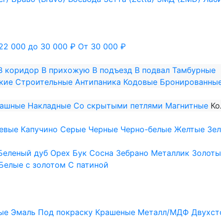
22 000 до 30 000 ₽
От 30 000 ₽
В коридор
В прихожую
В подъезд
В подвал
Тамбурные
кие
Строительные
Антипаника
Кодовые
Бронированны
пашные
Накладные
Со скрытыми петлями
Магнитные
Ко
евые
Капучино
Серые
Черные
Черно-белые
Желтые
Зе
Беленый дуб
Орех
Бук
Сосна
Зебрано
Металлик
Золоты
Белые с золотом
С патиной
ые
Эмаль
Под покраску
Крашеные
Металл/МДФ
Двухст