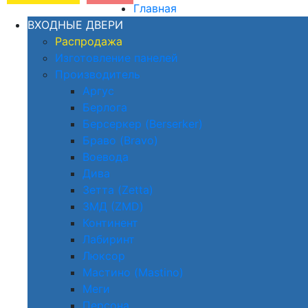
Главная
ВХОДНЫЕ ДВЕРИ
Распродажа
Изготовление панелей
Производитель
Аргус
Берлога
Берсеркер (Berserker)
Браво (Bravo)
Воевода
Дива
Зетта (Zetta)
ЗМД (ZMD)
Континент
Лабиринт
Люксор
Мастино (Mastino)
Меги
Персона