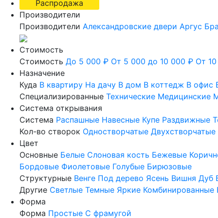
Распродажа
Производители
Производители
Александровские двери
Аргус
Бр
Стоимость
Стоимость
До 5 000 ₽
От 5 000 до 10 000 ₽
От 10
Назначение
Куда
В квартиру
На дачу
В дом
В коттедж
В офис
Специализированные
Технические
Медицинские
М
Система открывания
Система
Распашные
Навесные
Купе
Раздвижные
Т
Кол-во створок
Одностворчатые
Двухстворчатые
Цвет
Основные
Белые
Слоновая кость
Бежевые
Коричн
Бордовые
Фиолетовые
Голубые
Бирюзовые
Структурные
Венге
Под дерево
Ясень
Вишня
Дуб
Другие
Светлые
Темные
Яркие
Комбинированные
Форма
Форма
Простые
С фрамугой