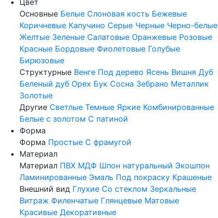
Цвет
Основные
Белые
Слоновая кость
Бежевые
Коричневые
Капучино
Серые
Черные
Черно-белые
Желтые
Зеленые
Салатовые
Оранжевые
Розовые
Красные
Бордовые
Фиолетовые
Голубые
Бирюзовые
Структурные
Венге
Под дерево
Ясень
Вишня
Дуб
Беленый дуб
Орех
Бук
Сосна
Зебрано
Металлик
Золотые
Другие
Светлые
Темные
Яркие
Комбинированные
Белые с золотом
С патиной
Форма
Форма
Простые
С фрамугой
Материал
Материал
ПВХ
МДФ
Шпон натуральный
Экошпон
Ламинированные
Эмаль
Под покраску
Крашеные
Внешний вид
Глухие
Со стеклом
Зеркальные
Витраж
Филенчатые
Глянцевые
Матовые
Красивые
Декоративные