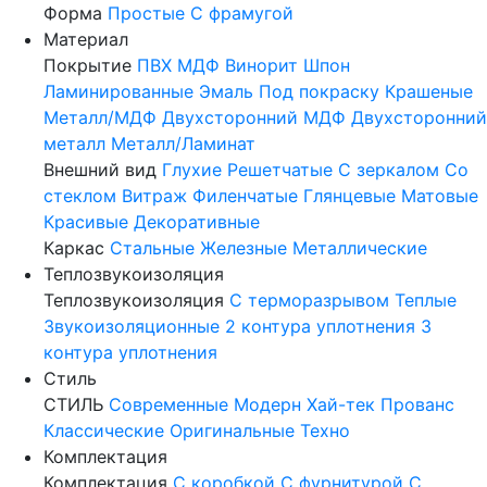
Форма
Простые
С фрамугой
Материал
Покрытие
ПВХ
МДФ
Винорит
Шпон
Ламинированные
Эмаль
Под покраску
Крашеные
Металл/МДФ
Двухсторонний МДФ
Двухсторонний
металл
Металл/Ламинат
Внешний вид
Глухие
Решетчатые
С зеркалом
Со
стеклом
Витраж
Филенчатые
Глянцевые
Матовые
Красивые
Декоративные
Каркас
Стальные
Железные
Металлические
Теплозвукоизоляция
Теплозвукоизоляция
С терморазрывом
Теплые
Звукоизоляционные
2 контура уплотнения
3
контура уплотнения
Стиль
СТИЛЬ
Современные
Модерн
Хай-тек
Прованс
Классические
Оригинальные
Техно
Комплектация
Комплектация
С коробкой
С фурнитурой
С