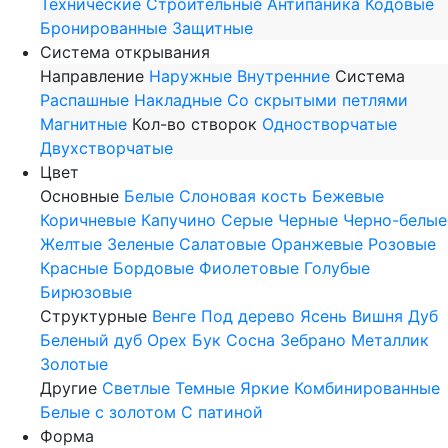
Технические
Строительные
Антипаника
Кодовые
Бронированные
Защитные
Система открывания
Направление
Наружные
Внутренние
Система
Распашные
Накладные
Со скрытыми петлями
Магнитные
Кол-во створок
Одностворчатые
Двухстворчатые
Цвет
Основные
Белые
Слоновая кость
Бежевые
Коричневые
Капучино
Серые
Черные
Черно-белые
Желтые
Зеленые
Салатовые
Оранжевые
Розовые
Красные
Бордовые
Фиолетовые
Голубые
Бирюзовые
Структурные
Венге
Под дерево
Ясень
Вишня
Дуб
Беленый дуб
Орех
Бук
Сосна
Зебрано
Металлик
Золотые
Другие
Светлые
Темные
Яркие
Комбинированные
Белые с золотом
С патиной
Форма