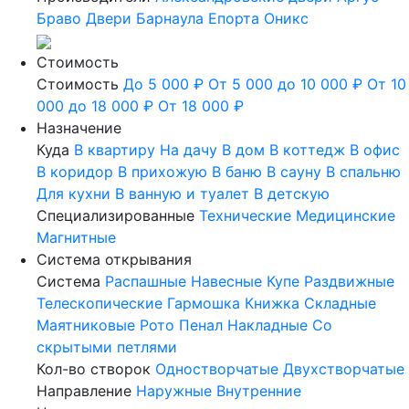
Браво
Двери Барнаула
Епорта
Оникс
Стоимость
Стоимость
До 5 000 ₽
От 5 000 до 10 000 ₽
От 10
000 до 18 000 ₽
От 18 000 ₽
Назначение
Куда
В квартиру
На дачу
В дом
В коттедж
В офис
В коридор
В прихожую
В баню
В сауну
В спальню
Для кухни
В ванную и туалет
В детскую
Специализированные
Технические
Медицинские
Магнитные
Система открывания
Система
Распашные
Навесные
Купе
Раздвижные
Телескопические
Гармошка
Книжка
Складные
Маятниковые
Рото
Пенал
Накладные
Со
скрытыми петлями
Кол-во створок
Одностворчатые
Двухстворчатые
Направление
Наружные
Внутренние