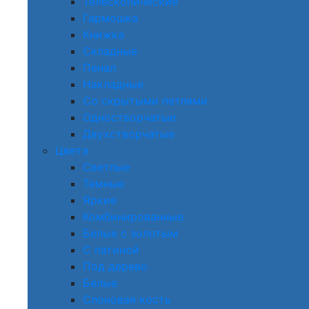
Телескопические
Гармошка
Книжка
Складные
Пенал
Накладные
Со скрытыми петлями
Одностворчатые
Двухстворчатые
Цвета
Светлые
Темные
Яркие
Комбинированные
Белые с золотым
С патиной
Под дерево
Белые
Слоновая кость