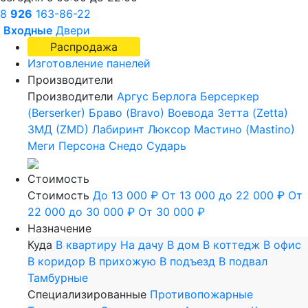
8
926
163-86-22
Входные
Двери
Распродажа
Изготовление панелей
Производители
Производители
Аргус
Берлога
Берсеркер
(Berserker)
Браво (Bravo)
Воевода
Зетта (Zetta)
ЗМД (ZMD)
Лабиринт
Люксор
Мастино (Mastino)
Меги
Персона
Снедо
Сударь
Стоимость
Стоимость
До 13 000 ₽
От 13 000 до 22 000 ₽
От
22 000 до 30 000 ₽
От 30 000 ₽
Назначение
Куда
В квартиру
На дачу
В дом
В коттедж
В офис
В коридор
В прихожую
В подъезд
В подвал
Тамбурные
Специализированные
Противопожарные