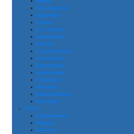
Эмаль
Под покраску
Крашеные
Глухие
Со стеклом
Зеркальные
Витраж
С фотопечатью
С росписью
Деревянные
Филенчатые
Глянцевые
Матовые
Декоративные
Красивые
Стиль
Современные
Модерн
Хай-тек