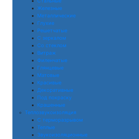
Стальные
Железные
Металлические
Глухие
Решетчатые
С зеркалом
Со стеклом
Витраж
Филенчатые
Глянцевые
Матовые
Красивые
Декоративные
Под покраску
Крашенные
Теплозвукоизоляция
С терморазрывом
Теплые
Звукоизоляционные