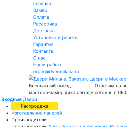
Главная
Замер
Оплата
Рассрочка
Доставка
Установка и работы
Гарантия
Контакты
О нас
Наши работы
order@dverimilana.ru
Бесплатный
выезд
Ответим на в
мастера-замерщика
сегодня
сегодня с
09:
Входные
Двери
Распродажа
Изготовление панелей
Производители
Производители
Аргус
Берлога
Берсеркер (Berserk