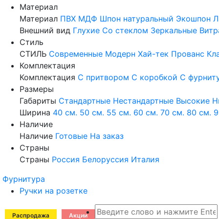
Материал
Материал
ПВХ
МДФ
Шпон натуральный
Экошпон
Л
Внешний вид
Глухие
Со стеклом
Зеркальные
Витр
Стиль
СТИЛЬ
Современные
Модерн
Хай-тек
Прованс
Кл
Комплектация
Комплектация
С притвором
С коробкой
С фурнит
Размеры
Габариты
Стандартные
Нестандартные
Высокие
Н
Ширина
40 см.
50 см.
55 см.
60 см.
70 см.
80 см.
9
Наличие
Наличие
Готовые
На заказ
Страны
Страны
Россия
Белоруссия
Италия
Фурнитура
Ручки на розетке
Распродажа
Акции