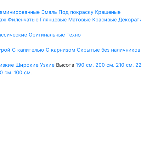
аминированные
Эмаль
Под покраску
Крашеные
аж
Филенчатые
Глянцевые
Матовые
Красивые
Декорат
ассические
Оригинальные
Техно
урой
С капителью
С карнизом
Скрытые без наличников
изкие
Широкие
Узкие
Высота
190 см.
200 см.
210 см.
22
0 см.
100 см.