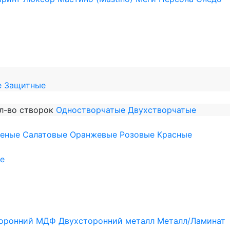
е
Защитные
л-во створок
Одностворчатые
Двухстворчатые
леные
Салатовые
Оранжевые
Розовые
Красные
е
оронний МДФ
Двухсторонний металл
Металл/Ламинат