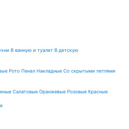
ухни
В ванную и туалет
В детскую
вые
Рото
Пенал
Накладные
Со скрытыми петлями
леные
Салатовые
Оранжевые
Розовые
Красные
е