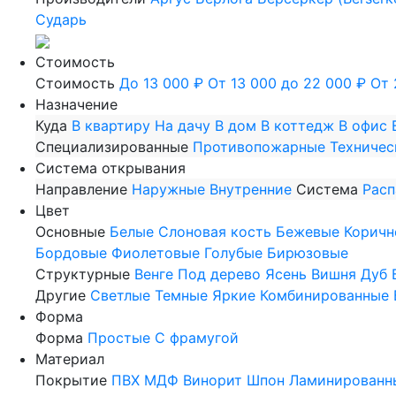
Сударь
Стоимость
Стоимость
До 13 000 ₽
От 13 000 до 22 000 ₽
От 
Назначение
Куда
В квартиру
На дачу
В дом
В коттедж
В офис
Специализированные
Противопожарные
Техничес
Система открывания
Направление
Наружные
Внутренние
Система
Рас
Цвет
Основные
Белые
Слоновая кость
Бежевые
Коричн
Бордовые
Фиолетовые
Голубые
Бирюзовые
Структурные
Венге
Под дерево
Ясень
Вишня
Дуб
Другие
Светлые
Темные
Яркие
Комбинированные
Форма
Форма
Простые
С фрамугой
Материал
Покрытие
ПВХ
МДФ
Винорит
Шпон
Ламинированн