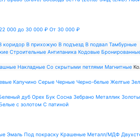
22 000 до 30 000 ₽
От 30 000 ₽
В коридор
В прихожую
В подъезд
В подвал
Тамбурные
кие
Строительные
Антипаника
Кодовые
Бронированны
пашные
Накладные
Со скрытыми петлями
Магнитные
Ко
евые
Капучино
Серые
Черные
Черно-белые
Желтые
Зе
Беленый дуб
Орех
Бук
Сосна
Зебрано
Металлик
Золоты
Белые с золотом
С патиной
ые
Эмаль
Под покраску
Крашеные
Металл/МДФ
Двухст