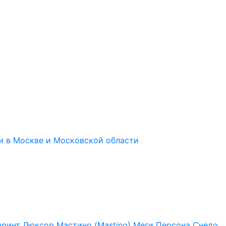
иринт
Люксор
Мастино (Mastino)
Меги
Персона
Снедо