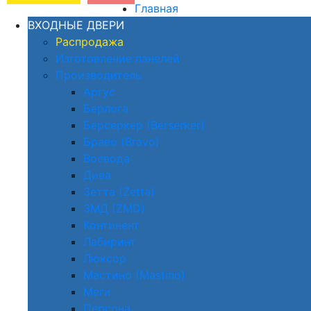
Главная
ВХОДНЫЕ ДВЕРИ
Распродажа
Изготовление панелей
Производитель
Аргус
Берлога
Берсеркер (Berserker)
Браво (Bravo)
Воевода
Дива
Зетта (Zetta)
ЗМД (ZMD)
Континент
Лабиринт
Люксор
Мастино (Mastino)
Меги
Персона