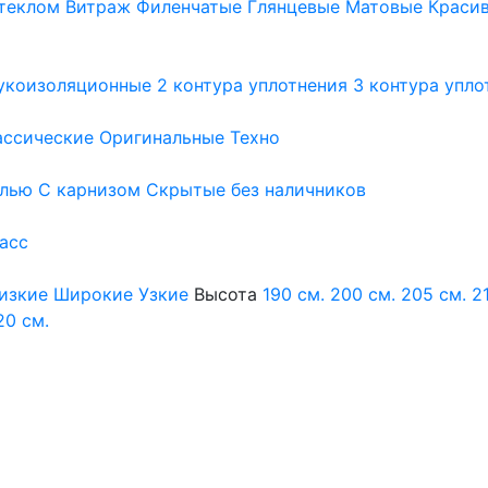
теклом
Витраж
Филенчатые
Глянцевые
Матовые
Краси
укоизоляционные
2 контура уплотнения
3 контура упло
ассические
Оригинальные
Техно
елью
С карнизом
Скрытые без наличников
ласс
изкие
Широкие
Узкие
Высота
190 см.
200 см.
205 см.
2
20 см.