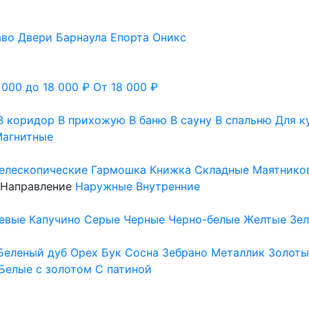
аво
Двери Барнаула
Епорта
Оникс
 000 до 18 000 ₽
От 18 000 ₽
В коридор
В прихожую
В баню
В сауну
В спальню
Для к
агнитные
елескопические
Гармошка
Книжка
Складные
Маятнико
Направление
Наружные
Внутренние
евые
Капучино
Серые
Черные
Черно-белые
Желтые
Зе
Беленый дуб
Орех
Бук
Сосна
Зебрано
Металлик
Золоты
Белые с золотом
С патиной