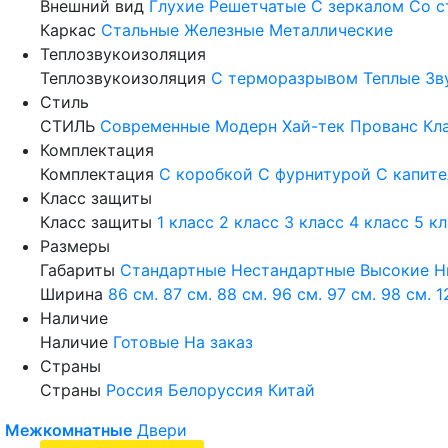
Внешний вид
Глухие
Решетчатые
С зеркалом
Со с
Каркас
Стальные
Железные
Металлические
Теплозвукоизоляция
Теплозвукоизоляция
С терморазрывом
Теплые
Зв
Стиль
СТИЛЬ
Современные
Модерн
Хай-тек
Прованс
Кл
Комплектация
Комплектация
С коробкой
С фурнитурой
С капит
Класс защиты
Класс защиты
1 класс
2 класс
3 класс
4 класс
5 к
Размеры
Габариты
Стандартные
Нестандартные
Высокие
Н
Ширина
86 см.
87 см.
88 см.
96 см.
97 см.
98 см.
1
Наличие
Наличие
Готовые
На заказ
Страны
Страны
Россия
Белоруссия
Китай
Межкомнатные
Двери