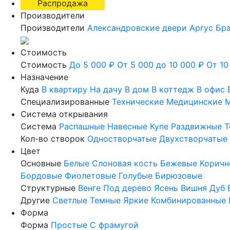
Распродажа
Производители
Производители
Александровские двери
Аргус
Бр
Стоимость
Стоимость
До 5 000 ₽
От 5 000 до 10 000 ₽
От 10
Назначение
Куда
В квартиру
На дачу
В дом
В коттедж
В офис
Специализированные
Технические
Медицинские
М
Система открывания
Система
Распашные
Навесные
Купе
Раздвижные
Т
Кол-во створок
Одностворчатые
Двухстворчатые
Цвет
Основные
Белые
Слоновая кость
Бежевые
Коричн
Бордовые
Фиолетовые
Голубые
Бирюзовые
Структурные
Венге
Под дерево
Ясень
Вишня
Дуб
Другие
Светлые
Темные
Яркие
Комбинированные
Форма
Форма
Простые
С фрамугой