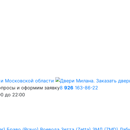
опросы и оформим заявку
8
926
163-86-22
00
до
22:00
er)
Браво (Bravo)
Воевода
Зетта (Zetta)
ЗМД (ZMD)
Лаб