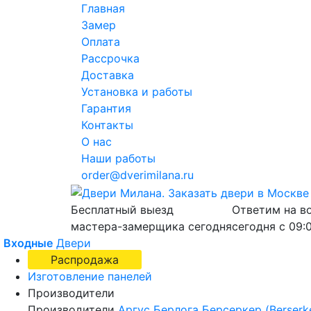
Главная
Замер
Оплата
Рассрочка
Доставка
Установка и работы
Гарантия
Контакты
О нас
Наши работы
order@dverimilana.ru
Бесплатный
выезд
Ответим на в
мастера-замерщика
сегодня
сегодня с
09:
Входные
Двери
Распродажа
Изготовление панелей
Производители
Производители
Аргус
Берлога
Берсеркер (Berserk