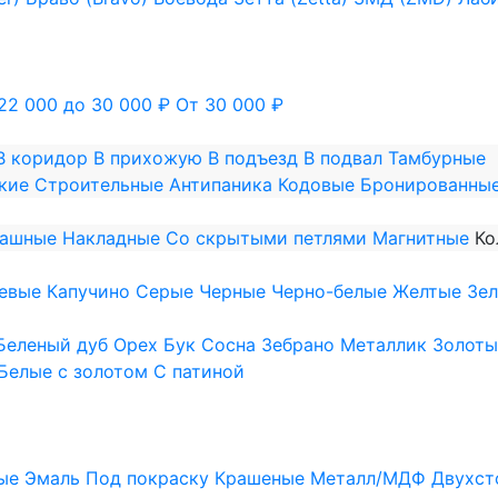
22 000 до 30 000 ₽
От 30 000 ₽
В коридор
В прихожую
В подъезд
В подвал
Тамбурные
кие
Строительные
Антипаника
Кодовые
Бронированны
пашные
Накладные
Со скрытыми петлями
Магнитные
Ко
евые
Капучино
Серые
Черные
Черно-белые
Желтые
Зе
Беленый дуб
Орех
Бук
Сосна
Зебрано
Металлик
Золоты
Белые с золотом
С патиной
ые
Эмаль
Под покраску
Крашеные
Металл/МДФ
Двухст