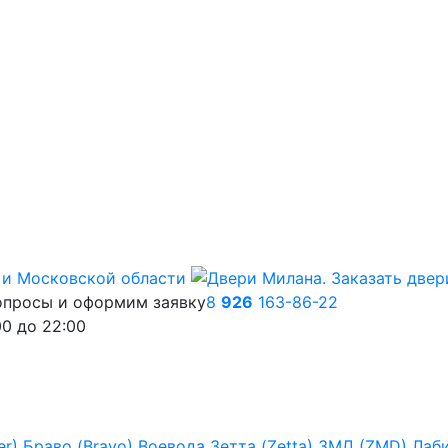
опросы и оформим заявку
8
926
163-86-22
00
до
22:00
er)
Браво (Bravo)
Воевода
Зетта (Zetta)
ЗМД (ZMD)
Лаб