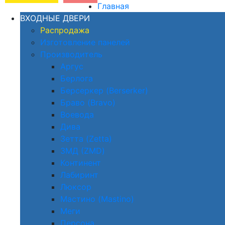
Главная
ВХОДНЫЕ ДВЕРИ
Распродажа
Изготовление панелей
Производитель
Аргус
Берлога
Берсеркер (Berserker)
Браво (Bravo)
Воевода
Дива
Зетта (Zetta)
ЗМД (ZMD)
Континент
Лабиринт
Люксор
Мастино (Mastino)
Меги
Персона