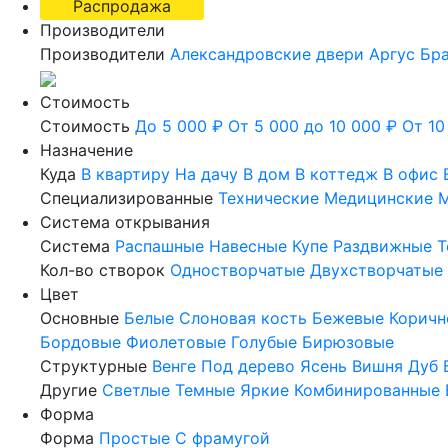
Распродажа
Производители
Производители
Александровские двери
Аргус
Бр
Стоимость
Стоимость
До 5 000 ₽
От 5 000 до 10 000 ₽
От 10
Назначение
Куда
В квартиру
На дачу
В дом
В коттедж
В офис
Специализированные
Технические
Медицинские
М
Система открывания
Система
Распашные
Навесные
Купе
Раздвижные
Т
Кол-во створок
Одностворчатые
Двухстворчатые
Цвет
Основные
Белые
Слоновая кость
Бежевые
Коричн
Бордовые
Фиолетовые
Голубые
Бирюзовые
Структурные
Венге
Под дерево
Ясень
Вишня
Дуб
Другие
Светлые
Темные
Яркие
Комбинированные
Форма
Форма
Простые
С фрамугой