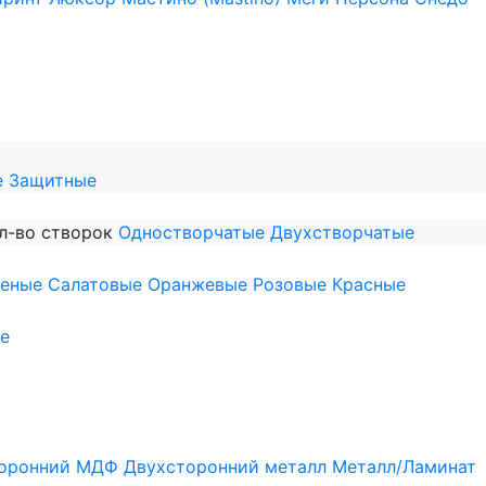
е
Защитные
л-во створок
Одностворчатые
Двухстворчатые
леные
Салатовые
Оранжевые
Розовые
Красные
е
оронний МДФ
Двухсторонний металл
Металл/Ламинат