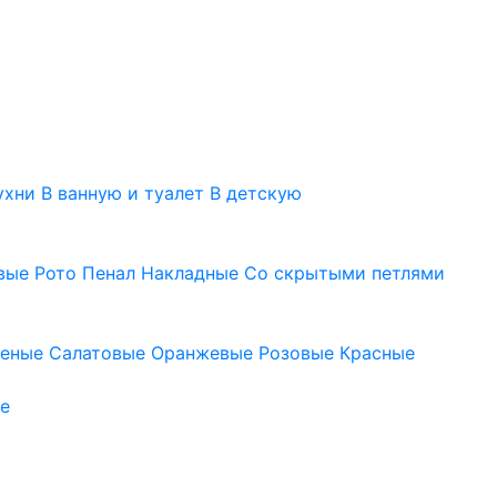
ухни
В ванную и туалет
В детскую
вые
Рото
Пенал
Накладные
Со скрытыми петлями
леные
Салатовые
Оранжевые
Розовые
Красные
е