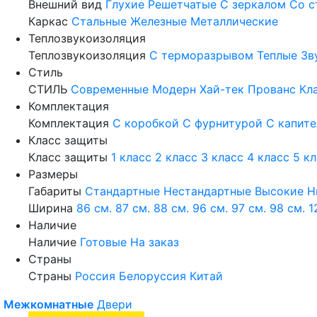
Внешний вид
Глухие
Решетчатые
С зеркалом
Со с
Каркас
Стальные
Железные
Металлические
Теплозвукоизоляция
Теплозвукоизоляция
С терморазрывом
Теплые
Зв
Стиль
СТИЛЬ
Современные
Модерн
Хай-тек
Прованс
Кл
Комплектация
Комплектация
С коробкой
С фурнитурой
С капит
Класс защиты
Класс защиты
1 класс
2 класс
3 класс
4 класс
5 к
Размеры
Габариты
Стандартные
Нестандартные
Высокие
Н
Ширина
86 см.
87 см.
88 см.
96 см.
97 см.
98 см.
1
Наличие
Наличие
Готовые
На заказ
Страны
Страны
Россия
Белоруссия
Китай
Межкомнатные
Двери