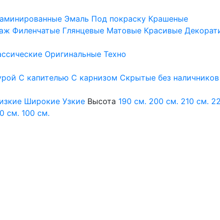
аминированные
Эмаль
Под покраску
Крашеные
аж
Филенчатые
Глянцевые
Матовые
Красивые
Декорат
ассические
Оригинальные
Техно
урой
С капителью
С карнизом
Скрытые без наличников
изкие
Широкие
Узкие
Высота
190 см.
200 см.
210 см.
22
0 см.
100 см.