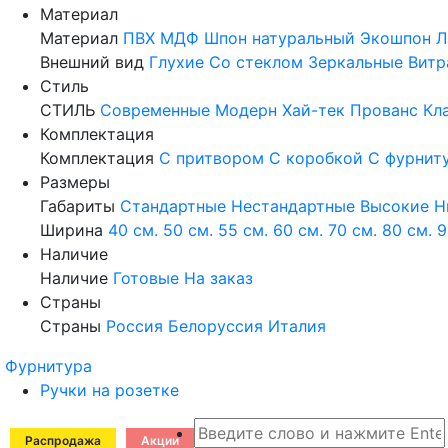
Материал
Материал
ПВХ
МДФ
Шпон натуральный
Экошпон
Л
Внешний вид
Глухие
Со стеклом
Зеркальные
Витр
Стиль
СТИЛЬ
Современные
Модерн
Хай-тек
Прованс
Кл
Комплектация
Комплектация
С притвором
С коробкой
С фурнит
Размеры
Габариты
Стандартные
Нестандартные
Высокие
Н
Ширина
40 см.
50 см.
55 см.
60 см.
70 см.
80 см.
9
Наличие
Наличие
Готовые
На заказ
Страны
Страны
Россия
Белоруссия
Италия
Фурнитура
Ручки на розетке
Распродажа
Акции