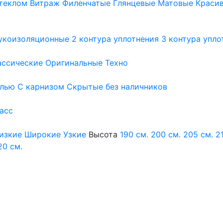
теклом
Витраж
Филенчатые
Глянцевые
Матовые
Краси
укоизоляционные
2 контура уплотнения
3 контура упло
ассические
Оригинальные
Техно
елью
С карнизом
Скрытые без наличников
ласс
изкие
Широкие
Узкие
Высота
190 см.
200 см.
205 см.
2
20 см.