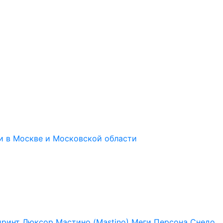
иринт
Люксор
Мастино (Mastino)
Меги
Персона
Снедо