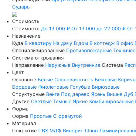
Сударь
Стоимость
Стоимость
До 13 000 ₽
От 13 000 до 22 000 ₽
От 
Назначение
Куда
В квартиру
На дачу
В дом
В коттедж
В офис
Специализированные
Противопожарные
Техничес
Система открывания
Направление
Наружные
Внутренние
Система
Рас
Цвет
Основные
Белые
Слоновая кость
Бежевые
Коричн
Бордовые
Фиолетовые
Голубые
Бирюзовые
Структурные
Венге
Под дерево
Ясень
Вишня
Дуб
Другие
Светлые
Темные
Яркие
Комбинированные
Форма
Форма
Простые
С фрамугой
Материал
Покрытие
ПВХ
МДФ
Винорит
Шпон
Ламинированн