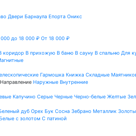
аво
Двери Барнаула
Епорта
Оникс
 000 до 18 000 ₽
От 18 000 ₽
В коридор
В прихожую
В баню
В сауну
В спальню
Для к
агнитные
елескопические
Гармошка
Книжка
Складные
Маятнико
Направление
Наружные
Внутренние
евые
Капучино
Серые
Черные
Черно-белые
Желтые
Зе
Беленый дуб
Орех
Бук
Сосна
Зебрано
Металлик
Золоты
Белые с золотом
С патиной