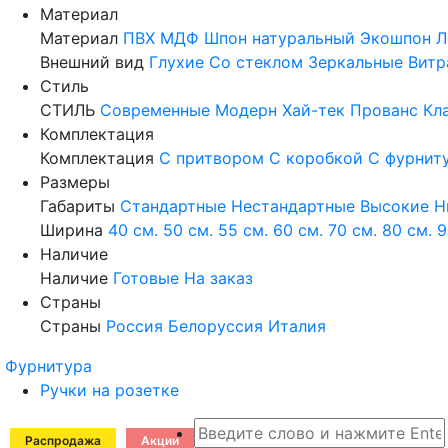
Материал
Материал
ПВХ
МДФ
Шпон натуральный
Экошпон
Л
Внешний вид
Глухие
Со стеклом
Зеркальные
Витр
Стиль
СТИЛЬ
Современные
Модерн
Хай-тек
Прованс
Кл
Комплектация
Комплектация
С притвором
С коробкой
С фурнит
Размеры
Габариты
Стандартные
Нестандартные
Высокие
Н
Ширина
40 см.
50 см.
55 см.
60 см.
70 см.
80 см.
9
Наличие
Наличие
Готовые
На заказ
Страны
Страны
Россия
Белоруссия
Италия
Фурнитура
Ручки на розетке
Распродажа
Акции