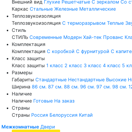
Внешний вид
Глухие
Решетчатые
С зеркалом
Со с
Каркас
Стальные
Железные
Металлические
Теплозвукоизоляция
Теплозвукоизоляция
С терморазрывом
Теплые
Зв
Стиль
СТИЛЬ
Современные
Модерн
Хай-тек
Прованс
Кл
Комплектация
Комплектация
С коробкой
С фурнитурой
С капит
Класс защиты
Класс защиты
1 класс
2 класс
3 класс
4 класс
5 к
Размеры
Габариты
Стандартные
Нестандартные
Высокие
Н
Ширина
86 см.
87 см.
88 см.
96 см.
97 см.
98 см.
1
Наличие
Наличие
Готовые
На заказ
Страны
Страны
Россия
Белоруссия
Китай
Межкомнатные
Двери