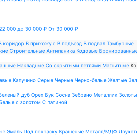
22 000 до 30 000 ₽
От 30 000 ₽
В коридор
В прихожую
В подъезд
В подвал
Тамбурные
кие
Строительные
Антипаника
Кодовые
Бронированны
пашные
Накладные
Со скрытыми петлями
Магнитные
Ко
евые
Капучино
Серые
Черные
Черно-белые
Желтые
Зе
Беленый дуб
Орех
Бук
Сосна
Зебрано
Металлик
Золоты
Белые с золотом
С патиной
ые
Эмаль
Под покраску
Крашеные
Металл/МДФ
Двухст