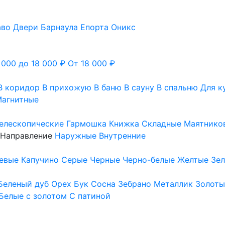
аво
Двери Барнаула
Епорта
Оникс
 000 до 18 000 ₽
От 18 000 ₽
В коридор
В прихожую
В баню
В сауну
В спальню
Для к
агнитные
елескопические
Гармошка
Книжка
Складные
Маятнико
Направление
Наружные
Внутренние
евые
Капучино
Серые
Черные
Черно-белые
Желтые
Зе
Беленый дуб
Орех
Бук
Сосна
Зебрано
Металлик
Золоты
Белые с золотом
С патиной