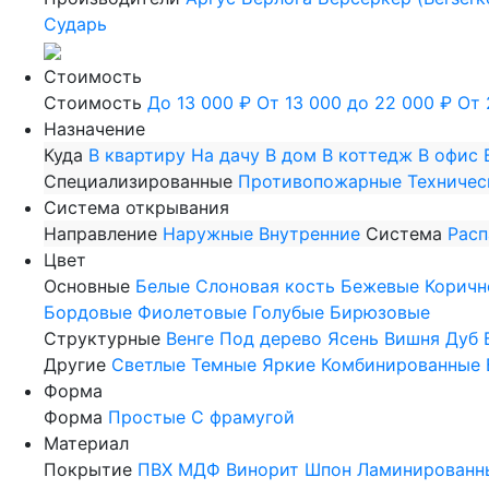
Сударь
Стоимость
Стоимость
До 13 000 ₽
От 13 000 до 22 000 ₽
От 
Назначение
Куда
В квартиру
На дачу
В дом
В коттедж
В офис
Специализированные
Противопожарные
Техничес
Система открывания
Направление
Наружные
Внутренние
Система
Рас
Цвет
Основные
Белые
Слоновая кость
Бежевые
Коричн
Бордовые
Фиолетовые
Голубые
Бирюзовые
Структурные
Венге
Под дерево
Ясень
Вишня
Дуб
Другие
Светлые
Темные
Яркие
Комбинированные
Форма
Форма
Простые
С фрамугой
Материал
Покрытие
ПВХ
МДФ
Винорит
Шпон
Ламинированн