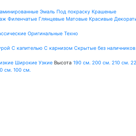
аминированные
Эмаль
Под покраску
Крашеные
аж
Филенчатые
Глянцевые
Матовые
Красивые
Декорат
ассические
Оригинальные
Техно
урой
С капителью
С карнизом
Скрытые без наличников
изкие
Широкие
Узкие
Высота
190 см.
200 см.
210 см.
22
0 см.
100 см.