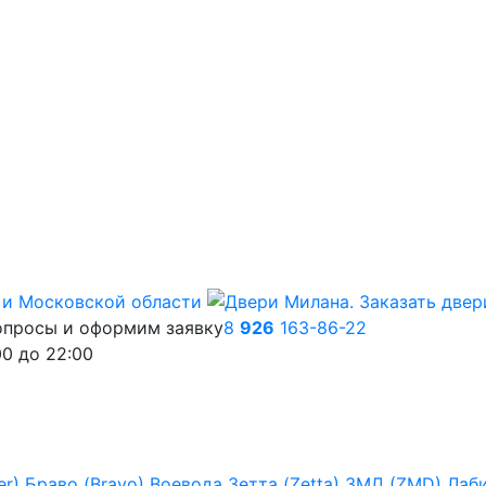
опросы и оформим заявку
8
926
163-86-22
00
до
22:00
er)
Браво (Bravo)
Воевода
Зетта (Zetta)
ЗМД (ZMD)
Лаб