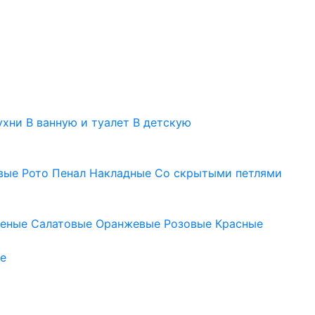
ухни
В ванную и туалет
В детскую
вые
Рото
Пенал
Накладные
Со скрытыми петлями
леные
Салатовые
Оранжевые
Розовые
Красные
е