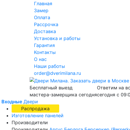
Главная
Замер
Оплата
Рассрочка
Доставка
Установка и работы
Гарантия
Контакты
О нас
Наши работы
order@dverimilana.ru
Бесплатный
выезд
Ответим на в
мастера-замерщика
сегодня
сегодня с
09:
Входные
Двери
Распродажа
Изготовление панелей
Производители
Производители
Аргус
Берлога
Берсеркер (Berserk