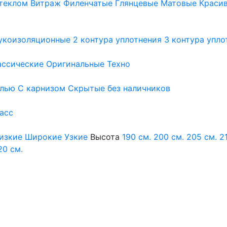
теклом
Витраж
Филенчатые
Глянцевые
Матовые
Краси
укоизоляционные
2 контура уплотнения
3 контура упло
ассические
Оригинальные
Техно
елью
С карнизом
Скрытые без наличников
ласс
изкие
Широкие
Узкие
Высота
190 см.
200 см.
205 см.
2
20 см.