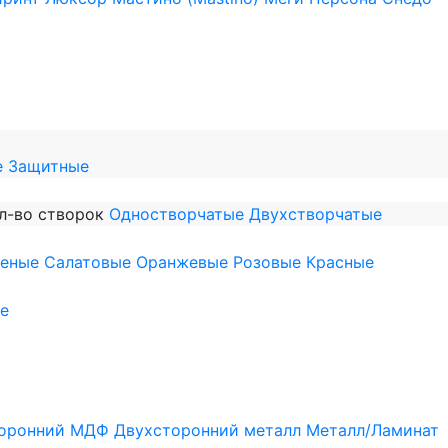
е
Защитные
л-во створок
Одностворчатые
Двухстворчатые
леные
Салатовые
Оранжевые
Розовые
Красные
е
оронний МДФ
Двухсторонний металл
Металл/Ламинат