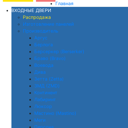
Главная
ВХОДНЫЕ ДВЕРИ
Распродажа
Изготовление панелей
Производитель
Аргус
Берлога
Берсеркер (Berserker)
Браво (Bravo)
Воевода
Дива
Зетта (Zetta)
ЗМД (ZMD)
Континент
Лабиринт
Люксор
Мастино (Mastino)
Меги
Персона