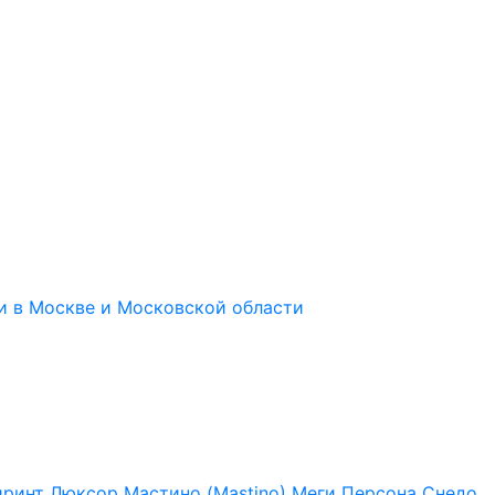
иринт
Люксор
Мастино (Mastino)
Меги
Персона
Снедо