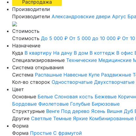
Распродажа
Производители
Производители
Александровские двери
Аргус
Бр
Стоимость
Стоимость
До 5 000 ₽
От 5 000 до 10 000 ₽
От 10
Назначение
Куда
В квартиру
На дачу
В дом
В коттедж
В офис
Специализированные
Технические
Медицинские
М
Система открывания
Система
Распашные
Навесные
Купе
Раздвижные
Т
Кол-во створок
Одностворчатые
Двухстворчатые
Цвет
Основные
Белые
Слоновая кость
Бежевые
Коричн
Бордовые
Фиолетовые
Голубые
Бирюзовые
Структурные
Венге
Под дерево
Ясень
Вишня
Дуб
Другие
Светлые
Темные
Яркие
Комбинированные
Форма
Форма
Простые
С фрамугой