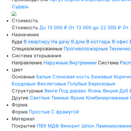
Сударь
Стоимость
Стоимость
До 13 000 ₽
От 13 000 до 22 000 ₽
От 
Назначение
Куда
В квартиру
На дачу
В дом
В коттедж
В офис
Специализированные
Противопожарные
Техничес
Система открывания
Направление
Наружные
Внутренние
Система
Рас
Цвет
Основные
Белые
Слоновая кость
Бежевые
Коричн
Бордовые
Фиолетовые
Голубые
Бирюзовые
Структурные
Венге
Под дерево
Ясень
Вишня
Дуб
Другие
Светлые
Темные
Яркие
Комбинированные
Форма
Форма
Простые
С фрамугой
Материал
Покрытие
ПВХ
МДФ
Винорит
Шпон
Ламинированн