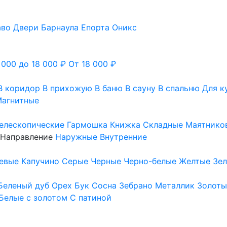
аво
Двери Барнаула
Епорта
Оникс
 000 до 18 000 ₽
От 18 000 ₽
В коридор
В прихожую
В баню
В сауну
В спальню
Для к
агнитные
елескопические
Гармошка
Книжка
Складные
Маятнико
Направление
Наружные
Внутренние
евые
Капучино
Серые
Черные
Черно-белые
Желтые
Зе
Беленый дуб
Орех
Бук
Сосна
Зебрано
Металлик
Золоты
Белые с золотом
С патиной