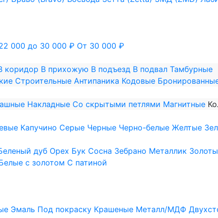
22 000 до 30 000 ₽
От 30 000 ₽
В коридор
В прихожую
В подъезд
В подвал
Тамбурные
кие
Строительные
Антипаника
Кодовые
Бронированны
пашные
Накладные
Со скрытыми петлями
Магнитные
Ко
евые
Капучино
Серые
Черные
Черно-белые
Желтые
Зе
Беленый дуб
Орех
Бук
Сосна
Зебрано
Металлик
Золоты
Белые с золотом
С патиной
ые
Эмаль
Под покраску
Крашеные
Металл/МДФ
Двухст