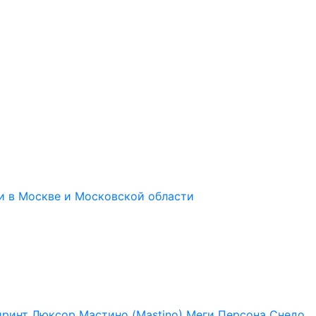
иринт
Люксор
Мастино (Mastino)
Меги
Персона
Снедо