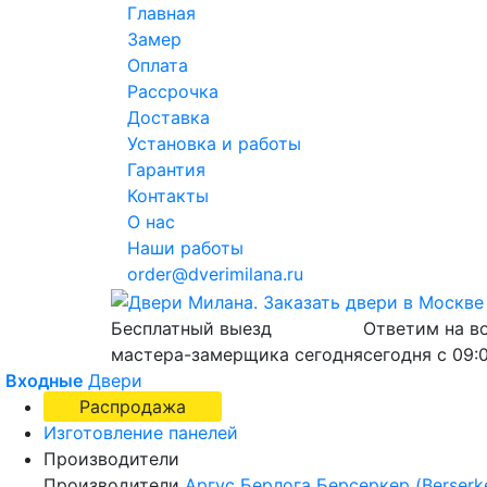
Главная
Замер
Оплата
Рассрочка
Доставка
Установка и работы
Гарантия
Контакты
О нас
Наши работы
order@dverimilana.ru
Бесплатный
выезд
Ответим на в
мастера-замерщика
сегодня
сегодня с
09:
Входные
Двери
Распродажа
Изготовление панелей
Производители
Производители
Аргус
Берлога
Берсеркер (Berserk