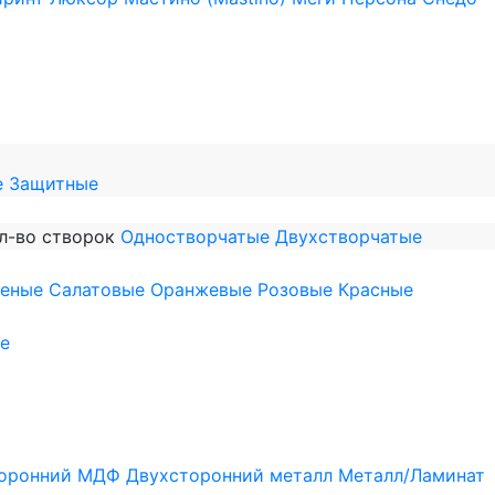
е
Защитные
л-во створок
Одностворчатые
Двухстворчатые
леные
Салатовые
Оранжевые
Розовые
Красные
е
оронний МДФ
Двухсторонний металл
Металл/Ламинат