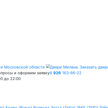
опросы и оформим заявку
8
926
163-86-22
00
до
22:00
er)
Браво (Bravo)
Воевода
Зетта (Zetta)
ЗМД (ZMD)
Лаб