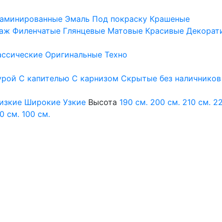
аминированные
Эмаль
Под покраску
Крашеные
аж
Филенчатые
Глянцевые
Матовые
Красивые
Декорат
ассические
Оригинальные
Техно
урой
С капителью
С карнизом
Скрытые без наличников
изкие
Широкие
Узкие
Высота
190 см.
200 см.
210 см.
22
0 см.
100 см.