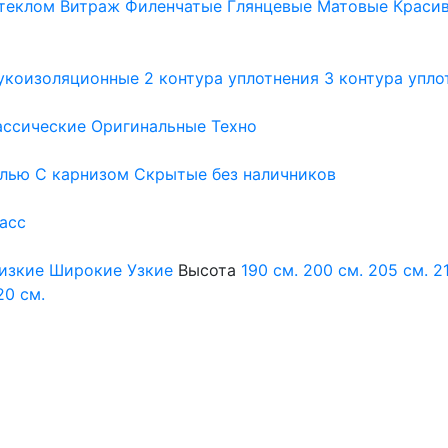
теклом
Витраж
Филенчатые
Глянцевые
Матовые
Краси
укоизоляционные
2 контура уплотнения
3 контура упло
ассические
Оригинальные
Техно
елью
С карнизом
Скрытые без наличников
ласс
изкие
Широкие
Узкие
Высота
190 см.
200 см.
205 см.
2
20 см.