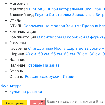
Материал
Материал
ПВХ
МДФ
Шпон натуральный
Экошпон
Л
Внешний вид
Глухие
Со стеклом
Зеркальные
Витр
Стиль
СТИЛЬ
Современные
Модерн
Хай-тек
Прованс
Кл
Комплектация
Комплектация
С притвором
С коробкой
С фурнит
Размеры
Габариты
Стандартные
Нестандартные
Высокие
Н
Ширина
40 см.
50 см.
55 см.
60 см.
70 см.
80 см.
9
Наличие
Наличие
Готовые
На заказ
Страны
Страны
Россия
Белоруссия
Италия
Фурнитура
Ручки на розетке
Распродажа
Акции