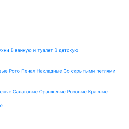
ухни
В ванную и туалет
В детскую
вые
Рото
Пенал
Накладные
Со скрытыми петлями
леные
Салатовые
Оранжевые
Розовые
Красные
е