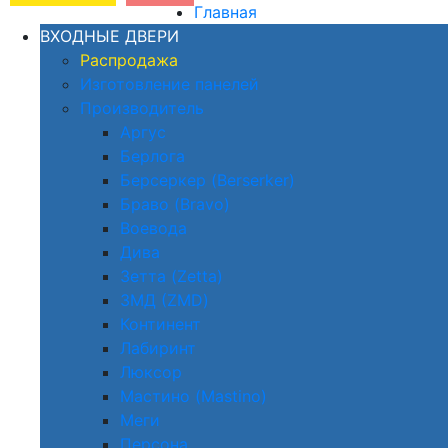
Главная
ВХОДНЫЕ ДВЕРИ
Распродажа
Изготовление панелей
Производитель
Аргус
Берлога
Берсеркер (Berserker)
Браво (Bravo)
Воевода
Дива
Зетта (Zetta)
ЗМД (ZMD)
Континент
Лабиринт
Люксор
Мастино (Mastino)
Меги
Персона