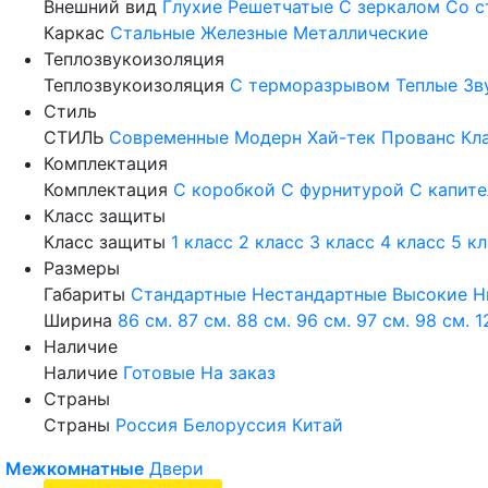
Внешний вид
Глухие
Решетчатые
С зеркалом
Со с
Каркас
Стальные
Железные
Металлические
Теплозвукоизоляция
Теплозвукоизоляция
С терморазрывом
Теплые
Зв
Стиль
СТИЛЬ
Современные
Модерн
Хай-тек
Прованс
Кл
Комплектация
Комплектация
С коробкой
С фурнитурой
С капит
Класс защиты
Класс защиты
1 класс
2 класс
3 класс
4 класс
5 к
Размеры
Габариты
Стандартные
Нестандартные
Высокие
Н
Ширина
86 см.
87 см.
88 см.
96 см.
97 см.
98 см.
1
Наличие
Наличие
Готовые
На заказ
Страны
Страны
Россия
Белоруссия
Китай
Межкомнатные
Двери