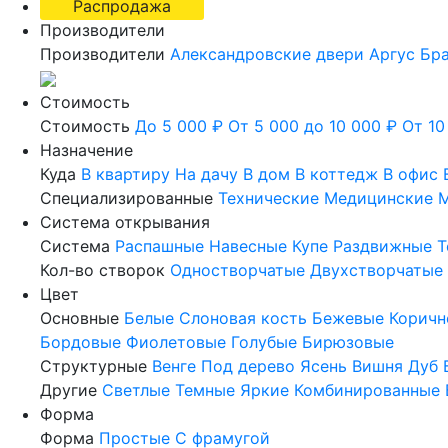
Распродажа
Производители
Производители
Александровские двери
Аргус
Бр
Стоимость
Стоимость
До 5 000 ₽
От 5 000 до 10 000 ₽
От 10
Назначение
Куда
В квартиру
На дачу
В дом
В коттедж
В офис
Специализированные
Технические
Медицинские
М
Система открывания
Система
Распашные
Навесные
Купе
Раздвижные
Т
Кол-во створок
Одностворчатые
Двухстворчатые
Цвет
Основные
Белые
Слоновая кость
Бежевые
Коричн
Бордовые
Фиолетовые
Голубые
Бирюзовые
Структурные
Венге
Под дерево
Ясень
Вишня
Дуб
Другие
Светлые
Темные
Яркие
Комбинированные
Форма
Форма
Простые
С фрамугой