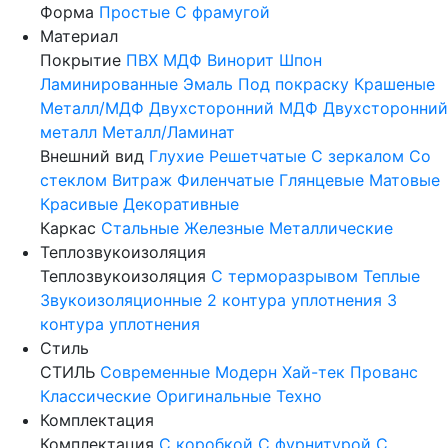
Форма
Простые
С фрамугой
Материал
Покрытие
ПВХ
МДФ
Винорит
Шпон
Ламинированные
Эмаль
Под покраску
Крашеные
Металл/МДФ
Двухсторонний МДФ
Двухсторонний
металл
Металл/Ламинат
Внешний вид
Глухие
Решетчатые
С зеркалом
Со
стеклом
Витраж
Филенчатые
Глянцевые
Матовые
Красивые
Декоративные
Каркас
Стальные
Железные
Металлические
Теплозвукоизоляция
Теплозвукоизоляция
С терморазрывом
Теплые
Звукоизоляционные
2 контура уплотнения
3
контура уплотнения
Стиль
СТИЛЬ
Современные
Модерн
Хай-тек
Прованс
Классические
Оригинальные
Техно
Комплектация
Комплектация
С коробкой
С фурнитурой
С