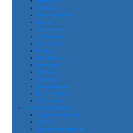
Стальные
Железные
Металлические
Глухие
Решетчатые
С зеркалом
Со стеклом
Витраж
Филенчатые
Глянцевые
Матовые
Красивые
Декоративные
Под покраску
Крашенные
Теплозвукоизоляция
С терморазрывом
Теплые
Звукоизоляционные