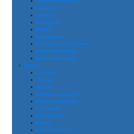
Телескопические
Гармошка
Книжка
Складные
Пенал
Накладные
Со скрытыми петлями
Одностворчатые
Двухстворчатые
Цвета
Светлые
Темные
Яркие
Комбинированные
Белые с золотым
С патиной
Под дерево
Белые
Слоновая кость