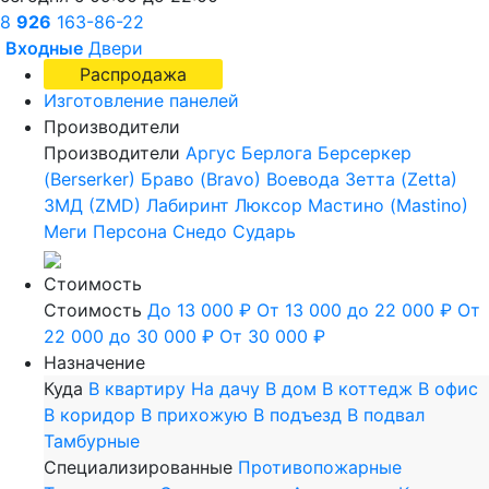
8
926
163-86-22
Входные
Двери
Распродажа
Изготовление панелей
Производители
Производители
Аргус
Берлога
Берсеркер
(Berserker)
Браво (Bravo)
Воевода
Зетта (Zetta)
ЗМД (ZMD)
Лабиринт
Люксор
Мастино (Mastino)
Меги
Персона
Снедо
Сударь
Стоимость
Стоимость
До 13 000 ₽
От 13 000 до 22 000 ₽
От
22 000 до 30 000 ₽
От 30 000 ₽
Назначение
Куда
В квартиру
На дачу
В дом
В коттедж
В офис
В коридор
В прихожую
В подъезд
В подвал
Тамбурные
Специализированные
Противопожарные