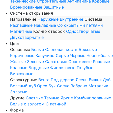
Технические
Строительные
Антипаника
Кодовые
Бронированные
Защитные
Система открывания
Направление
Наружные
Внутренние
Система
Распашные
Накладные
Со скрытыми петлями
Магнитные
Кол-во створок
Одностворчатые
Двухстворчатые
Цвет
Основные
Белые
Слоновая кость
Бежевые
Коричневые
Капучино
Серые
Черные
Черно-белые
Желтые
Зеленые
Салатовые
Оранжевые
Розовые
Красные
Бордовые
Фиолетовые
Голубые
Бирюзовые
Структурные
Венге
Под дерево
Ясень
Вишня
Дуб
Беленый дуб
Орех
Бук
Сосна
Зебрано
Металлик
Золотые
Другие
Светлые
Темные
Яркие
Комбинированные
Белые с золотом
С патиной
Форма