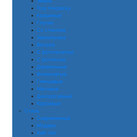
Эмаль
Под покраску
Крашеные
Глухие
Со стеклом
Зеркальные
Витраж
С фотопечатью
С росписью
Деревянные
Филенчатые
Глянцевые
Матовые
Декоративные
Красивые
Стиль
Современные
Модерн
Хай-тек