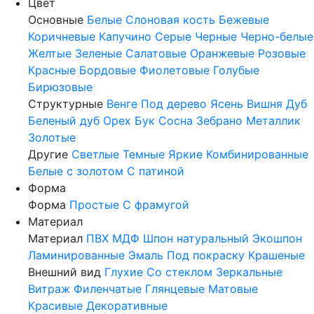
Цвет
Основные
Белые
Слоновая кость
Бежевые
Коричневые
Капучино
Серые
Черные
Черно-белые
Желтые
Зеленые
Салатовые
Оранжевые
Розовые
Красные
Бордовые
Фиолетовые
Голубые
Бирюзовые
Структурные
Венге
Под дерево
Ясень
Вишня
Дуб
Беленый дуб
Орех
Бук
Сосна
Зебрано
Металлик
Золотые
Другие
Светлые
Темные
Яркие
Комбинированные
Белые с золотом
С патиной
Форма
Форма
Простые
С фрамугой
Материал
Материал
ПВХ
МДФ
Шпон натуральный
Экошпон
Ламинированные
Эмаль
Под покраску
Крашеные
Внешний вид
Глухие
Со стеклом
Зеркальные
Витраж
Филенчатые
Глянцевые
Матовые
Красивые
Декоративные