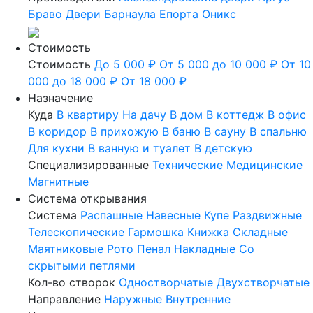
Браво
Двери Барнаула
Епорта
Оникс
Стоимость
Стоимость
До 5 000 ₽
От 5 000 до 10 000 ₽
От 10
000 до 18 000 ₽
От 18 000 ₽
Назначение
Куда
В квартиру
На дачу
В дом
В коттедж
В офис
В коридор
В прихожую
В баню
В сауну
В спальню
Для кухни
В ванную и туалет
В детскую
Специализированные
Технические
Медицинские
Магнитные
Система открывания
Система
Распашные
Навесные
Купе
Раздвижные
Телескопические
Гармошка
Книжка
Складные
Маятниковые
Рото
Пенал
Накладные
Со
скрытыми петлями
Кол-во створок
Одностворчатые
Двухстворчатые
Направление
Наружные
Внутренние