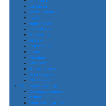
Стальные
Железные
Металлические
Глухие
Решетчатые
С зеркалом
Со стеклом
Витраж
Филенчатые
Глянцевые
Матовые
Красивые
Декоративные
Под покраску
Крашенные
Теплозвукоизоляция
С терморазрывом
Теплые
Звукоизоляционные