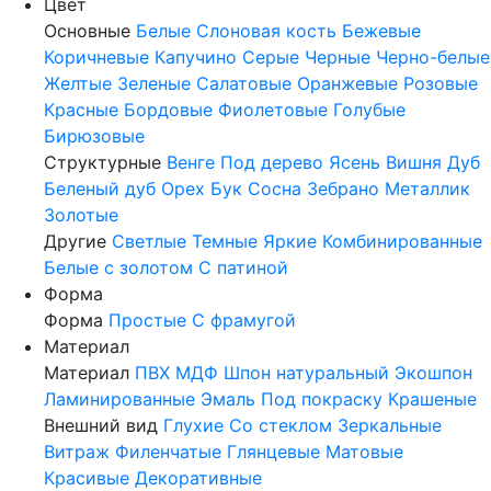
Цвет
Основные
Белые
Слоновая кость
Бежевые
Коричневые
Капучино
Серые
Черные
Черно-белые
Желтые
Зеленые
Салатовые
Оранжевые
Розовые
Красные
Бордовые
Фиолетовые
Голубые
Бирюзовые
Структурные
Венге
Под дерево
Ясень
Вишня
Дуб
Беленый дуб
Орех
Бук
Сосна
Зебрано
Металлик
Золотые
Другие
Светлые
Темные
Яркие
Комбинированные
Белые с золотом
С патиной
Форма
Форма
Простые
С фрамугой
Материал
Материал
ПВХ
МДФ
Шпон натуральный
Экошпон
Ламинированные
Эмаль
Под покраску
Крашеные
Внешний вид
Глухие
Со стеклом
Зеркальные
Витраж
Филенчатые
Глянцевые
Матовые
Красивые
Декоративные