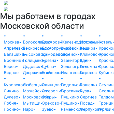
Мы работаем в городах
Московской области
•
•
•
•
•
•
Москва
•
Волоколамск
Дмитров
•
•
Железнодорожный
Истра
•
Котель
•
Апрелевка
Воскресенск
•
Долгопрудный
•
Жуковский
•
Кашира
•
•
Красно
Балашиха
Высоковск
•
Домодедово
•
Зарайск
•
•
Климовск
Красно
•
Бронницы
Голицыно
•
Дрезна
•
•
Звенигород
Клин
•
•
Красно
Верея
•
Дедовск
•
Дубна
•
Зеленоград
Коломна
•
•
Красно
Видное
Дзержинский
Егорьевск
Ивантеевка
Королев
Кубинк
•
•
•
•
•
•
Куровское
Люберцы
•
•
Одинцово
Подольск
•
Рошаль
•
•
Ступин
Ликино-
Можайск
•
Ожерелье
Протвино
•
Руза
•
•
Сходня
Дулево
•
Московский
Озеры
•
•
Пушкино
•
Сергиев
Талдом
Лобня
•
Мытищи
•
Орехово-
Пущино
•
Посад
•
Троицк
Лосино-
Наро-
Зуево
•
Раменское
Серпухов
•
Фрязин
•