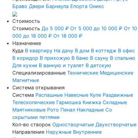
Браво
Двери Барнаула
Епорта
Оникс
Стоимость
Стоимость
До 5 000 ₽
От 5 000 до 10 000 ₽
От 10
000 до 18 000 ₽
От 18 000 ₽
Назначение
Куда
В квартиру
На дачу
В дом
В коттедж
В офис
В коридор
В прихожую
В баню
В сауну
В спальню
Для кухни
В ванную и туалет
В детскую
Специализированные
Технические
Медицинские
Магнитные
Система открывания
Система
Распашные
Навесные
Купе
Раздвижные
Телескопические
Гармошка
Книжка
Складные
Маятниковые
Рото
Пенал
Накладные
Со
скрытыми петлями
Кол-во створок
Одностворчатые
Двухстворчатые
Направление
Наружные
Внутренние