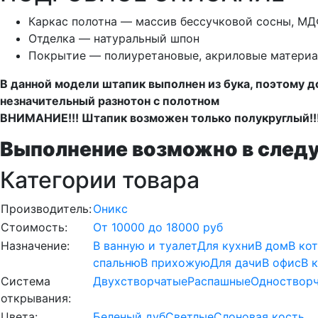
Каркас полотна — массив бессучковой сосны, М
Отделка — натуральный шпон
Покрытие — полиуретановые, акриловые материа
В данной модели штапик выполнен из бука, поэтому д
незначительный разнотон с полотном
ВНИМАНИЕ!!! Штапик возможен только полукруглый!!
Выполнение возможно в след
Категории товара
Производитель:
Оникс
Стоимость:
От 10000 до 18000 руб
Назначение:
В ванную и туалет
Для кухни
В дом
В ко
спальню
В прихожую
Для дачи
В офис
В 
Система
Двухстворчатые
Распашные
Одноствор
открывания:
Цвета:
Беленый дуб
Светлые
Слоновая кость