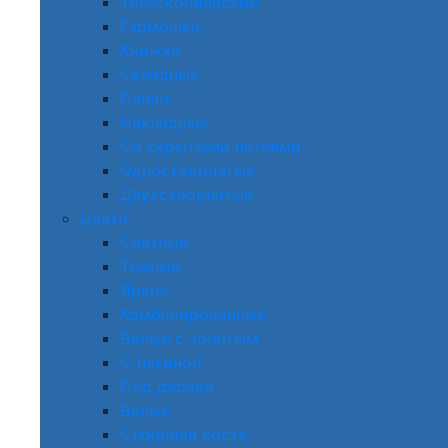
Телескопические
Гармошка
Книжка
Складные
Пенал
Накладные
Со скрытыми петлями
Одностворчатые
Двухстворчатые
Цвета
Светлые
Темные
Яркие
Комбинированные
Белые с золотым
С патиной
Под дерево
Белые
Слоновая кость