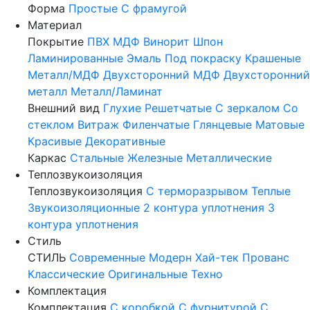
Форма
Простые
С фрамугой
Материал
Покрытие
ПВХ
МДФ
Винорит
Шпон
Ламинированные
Эмаль
Под покраску
Крашеные
Металл/МДФ
Двухсторонний МДФ
Двухсторонний
металл
Металл/Ламинат
Внешний вид
Глухие
Решетчатые
С зеркалом
Со
стеклом
Витраж
Филенчатые
Глянцевые
Матовые
Красивые
Декоративные
Каркас
Стальные
Железные
Металлические
Теплозвукоизоляция
Теплозвукоизоляция
С терморазрывом
Теплые
Звукоизоляционные
2 контура уплотнения
3
контура уплотнения
Стиль
СТИЛЬ
Современные
Модерн
Хай-тек
Прованс
Классические
Оригинальные
Техно
Комплектация
Комплектация
С коробкой
С фурнитурой
С