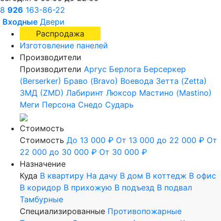
8
926
163-86-22
Входные
Двери
Распродажа
Изготовление панелей
Производители
Производители
Аргус
Берлога
Берсеркер
(Berserker)
Браво (Bravo)
Воевода
Зетта (Zetta)
ЗМД (ZMD)
Лабиринт
Люксор
Мастино (Mastino)
Меги
Персона
Снедо
Сударь
Стоимость
Стоимость
До 13 000 ₽
От 13 000 до 22 000 ₽
От
22 000 до 30 000 ₽
От 30 000 ₽
Назначение
Куда
В квартиру
На дачу
В дом
В коттедж
В офис
В коридор
В прихожую
В подъезд
В подвал
Тамбурные
Специализированные
Противопожарные