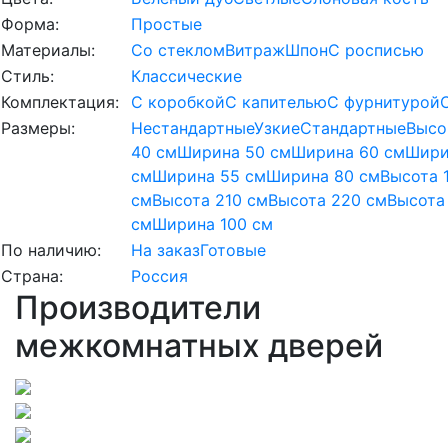
Форма:
Простые
Материалы:
Со стеклом
Витраж
Шпон
С росписью
Стиль:
Классические
Комплектация:
С коробкой
С капителью
С фурнитурой
Размеры:
Нестандартные
Узкие
Стандартные
Высо
40 см
Ширина 50 см
Ширина 60 см
Шири
см
Ширина 55 см
Ширина 80 см
Высота 
см
Высота 210 см
Высота 220 см
Высота
см
Ширина 100 см
По наличию:
На заказ
Готовые
Страна:
Россия
Производители
межкомнатных дверей