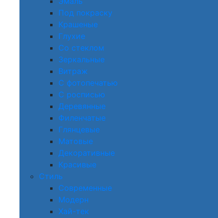
Эмаль
Под покраску
Крашеные
Глухие
Со стеклом
Зеркальные
Витраж
С фотопечатью
С росписью
Деревянные
Филенчатые
Глянцевые
Матовые
Декоративные
Красивые
Стиль
Современные
Модерн
Хай-тек