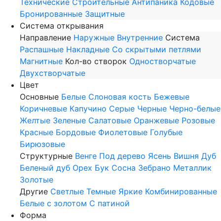
Технические
Строительные
Антипаника
Кодовые
Бронированные
Защитные
Система открывания
Направление
Наружные
Внутренние
Система
Распашные
Накладные
Со скрытыми петлями
Магнитные
Кол-во створок
Одностворчатые
Двухстворчатые
Цвет
Основные
Белые
Слоновая кость
Бежевые
Коричневые
Капучино
Серые
Черные
Черно-белые
Желтые
Зеленые
Салатовые
Оранжевые
Розовые
Красные
Бордовые
Фиолетовые
Голубые
Бирюзовые
Структурные
Венге
Под дерево
Ясень
Вишня
Дуб
Беленый дуб
Орех
Бук
Сосна
Зебрано
Металлик
Золотые
Другие
Светлые
Темные
Яркие
Комбинированные
Белые с золотом
С патиной
Форма