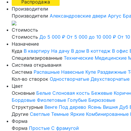
Распродажа
Производители
Производители
Александровские двери
Аргус
Бр
Стоимость
Стоимость
До 5 000 ₽
От 5 000 до 10 000 ₽
От 10
Назначение
Куда
В квартиру
На дачу
В дом
В коттедж
В офис
Специализированные
Технические
Медицинские
М
Система открывания
Система
Распашные
Навесные
Купе
Раздвижные
Т
Кол-во створок
Одностворчатые
Двухстворчатые
Цвет
Основные
Белые
Слоновая кость
Бежевые
Коричн
Бордовые
Фиолетовые
Голубые
Бирюзовые
Структурные
Венге
Под дерево
Ясень
Вишня
Дуб
Другие
Светлые
Темные
Яркие
Комбинированные
Форма
Форма
Простые
С фрамугой