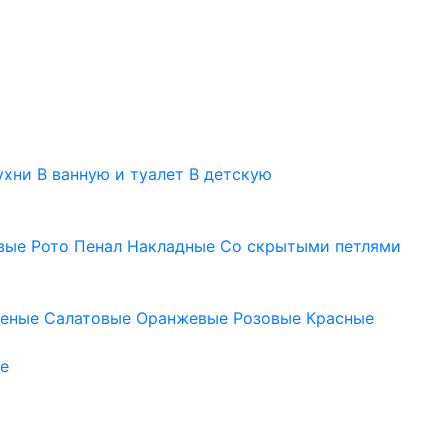
ухни
В ванную и туалет
В детскую
вые
Рото
Пенал
Накладные
Со скрытыми петлями
леные
Салатовые
Оранжевые
Розовые
Красные
е