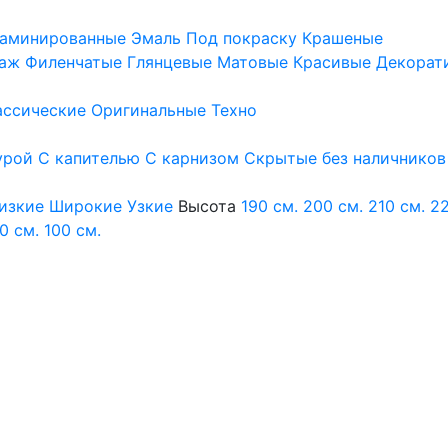
аминированные
Эмаль
Под покраску
Крашеные
аж
Филенчатые
Глянцевые
Матовые
Красивые
Декорат
ассические
Оригинальные
Техно
урой
С капителью
С карнизом
Скрытые без наличников
изкие
Широкие
Узкие
Высота
190 см.
200 см.
210 см.
22
0 см.
100 см.