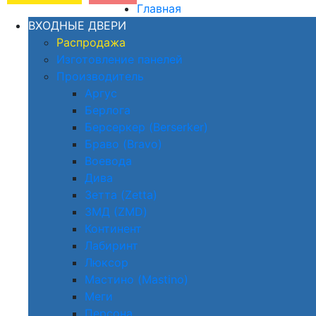
Главная
ВХОДНЫЕ ДВЕРИ
Распродажа
Изготовление панелей
Производитель
Аргус
Берлога
Берсеркер (Berserker)
Браво (Bravo)
Воевода
Дива
Зетта (Zetta)
ЗМД (ZMD)
Континент
Лабиринт
Люксор
Мастино (Mastino)
Меги
Персона