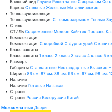
Внешний вид
Глухие
Решетчатые
С зеркалом
Со с
Каркас
Стальные
Железные
Металлические
Теплозвукоизоляция
Теплозвукоизоляция
С терморазрывом
Теплые
Зв
Стиль
СТИЛЬ
Современные
Модерн
Хай-тек
Прованс
Кл
Комплектация
Комплектация
С коробкой
С фурнитурой
С капит
Класс защиты
Класс защиты
1 класс
2 класс
3 класс
4 класс
5 к
Размеры
Габариты
Стандартные
Нестандартные
Высокие
Н
Ширина
86 см.
87 см.
88 см.
96 см.
97 см.
98 см.
1
Наличие
Наличие
Готовые
На заказ
Страны
Страны
Россия
Белоруссия
Китай
Межкомнатные
Двери