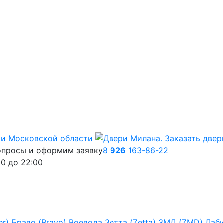
опросы и оформим заявку
8
926
163-86-22
00
до
22:00
er)
Браво (Bravo)
Воевода
Зетта (Zetta)
ЗМД (ZMD)
Лаб