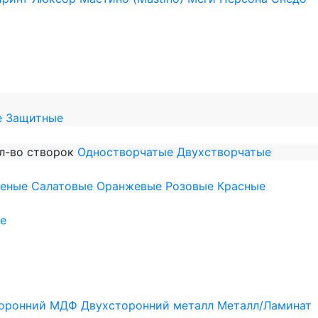
е
Защитные
л-во створок
Одностворчатые
Двухстворчатые
леные
Салатовые
Оранжевые
Розовые
Красные
е
оронний МДФ
Двухсторонний металл
Металл/Ламинат