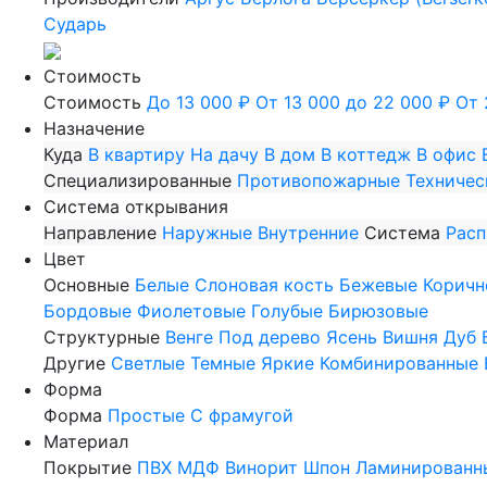
Сударь
Стоимость
Стоимость
До 13 000 ₽
От 13 000 до 22 000 ₽
От 
Назначение
Куда
В квартиру
На дачу
В дом
В коттедж
В офис
Специализированные
Противопожарные
Техничес
Система открывания
Направление
Наружные
Внутренние
Система
Рас
Цвет
Основные
Белые
Слоновая кость
Бежевые
Коричн
Бордовые
Фиолетовые
Голубые
Бирюзовые
Структурные
Венге
Под дерево
Ясень
Вишня
Дуб
Другие
Светлые
Темные
Яркие
Комбинированные
Форма
Форма
Простые
С фрамугой
Материал
Покрытие
ПВХ
МДФ
Винорит
Шпон
Ламинированн