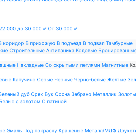
22 000 до 30 000 ₽
От 30 000 ₽
В коридор
В прихожую
В подъезд
В подвал
Тамбурные
кие
Строительные
Антипаника
Кодовые
Бронированны
пашные
Накладные
Со скрытыми петлями
Магнитные
Ко
евые
Капучино
Серые
Черные
Черно-белые
Желтые
Зе
Беленый дуб
Орех
Бук
Сосна
Зебрано
Металлик
Золоты
Белые с золотом
С патиной
ые
Эмаль
Под покраску
Крашеные
Металл/МДФ
Двухст