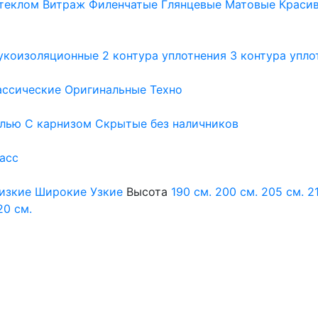
теклом
Витраж
Филенчатые
Глянцевые
Матовые
Краси
укоизоляционные
2 контура уплотнения
3 контура упло
ассические
Оригинальные
Техно
елью
С карнизом
Скрытые без наличников
ласс
изкие
Широкие
Узкие
Высота
190 см.
200 см.
205 см.
2
20 см.