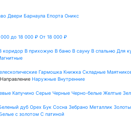
аво
Двери Барнаула
Епорта
Оникс
 000 до 18 000 ₽
От 18 000 ₽
В коридор
В прихожую
В баню
В сауну
В спальню
Для к
агнитные
елескопические
Гармошка
Книжка
Складные
Маятнико
Направление
Наружные
Внутренние
евые
Капучино
Серые
Черные
Черно-белые
Желтые
Зе
Беленый дуб
Орех
Бук
Сосна
Зебрано
Металлик
Золоты
Белые с золотом
С патиной