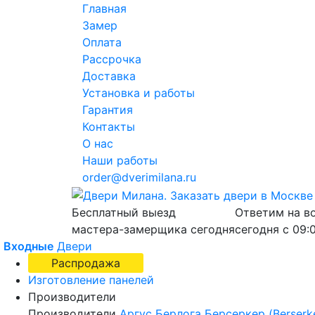
Главная
Замер
Оплата
Рассрочка
Доставка
Установка и работы
Гарантия
Контакты
О нас
Наши работы
order@dverimilana.ru
Бесплатный
выезд
Ответим на в
мастера-замерщика
сегодня
сегодня с
09:
Входные
Двери
Распродажа
Изготовление панелей
Производители
Производители
Аргус
Берлога
Берсеркер (Berserk