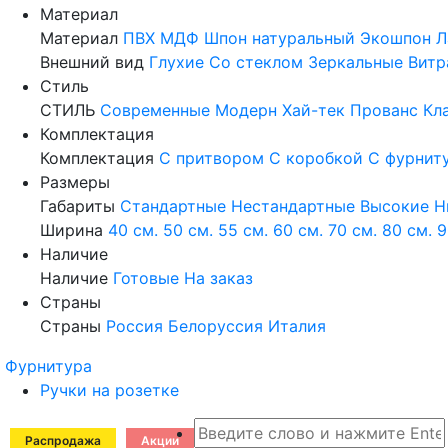
Материал
Материал
ПВХ
МДФ
Шпон натуральный
Экошпон
Л
Внешний вид
Глухие
Со стеклом
Зеркальные
Витр
Стиль
СТИЛЬ
Современные
Модерн
Хай-тек
Прованс
Кл
Комплектация
Комплектация
С притвором
С коробкой
С фурнит
Размеры
Габариты
Стандартные
Нестандартные
Высокие
Н
Ширина
40 см.
50 см.
55 см.
60 см.
70 см.
80 см.
9
Наличие
Наличие
Готовые
На заказ
Страны
Страны
Россия
Белоруссия
Италия
Фурнитура
Ручки на розетке
Распродажа
Акции