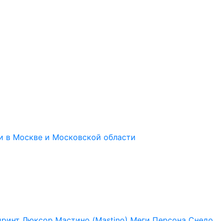
иринт
Люксор
Мастино (Mastino)
Меги
Персона
Снедо