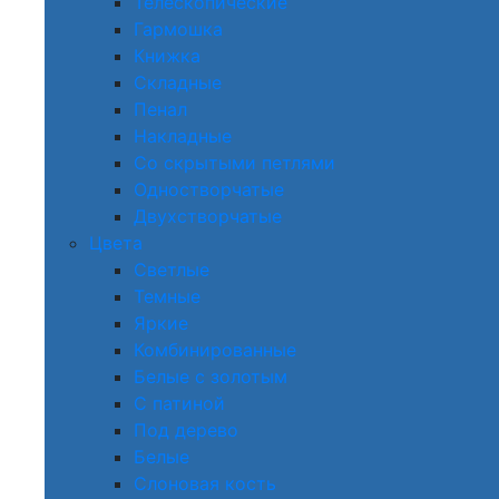
Телескопические
Гармошка
Книжка
Складные
Пенал
Накладные
Со скрытыми петлями
Одностворчатые
Двухстворчатые
Цвета
Светлые
Темные
Яркие
Комбинированные
Белые с золотым
С патиной
Под дерево
Белые
Слоновая кость