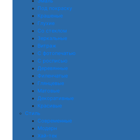
Эмаль
Под покраску
Крашеные
Глухие
Со стеклом
Зеркальные
Витраж
С фотопечатью
С росписью
Деревянные
Филенчатые
Глянцевые
Матовые
Декоративные
Красивые
Стиль
Современные
Модерн
Хай-тек