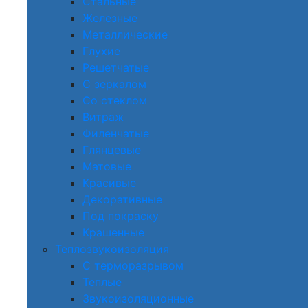
Стальные
Железные
Металлические
Глухие
Решетчатые
С зеркалом
Со стеклом
Витраж
Филенчатые
Глянцевые
Матовые
Красивые
Декоративные
Под покраску
Крашенные
Теплозвукоизоляция
С терморазрывом
Теплые
Звукоизоляционные