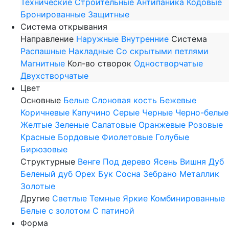
Технические
Строительные
Антипаника
Кодовые
Бронированные
Защитные
Система открывания
Направление
Наружные
Внутренние
Система
Распашные
Накладные
Со скрытыми петлями
Магнитные
Кол-во створок
Одностворчатые
Двухстворчатые
Цвет
Основные
Белые
Слоновая кость
Бежевые
Коричневые
Капучино
Серые
Черные
Черно-белые
Желтые
Зеленые
Салатовые
Оранжевые
Розовые
Красные
Бордовые
Фиолетовые
Голубые
Бирюзовые
Структурные
Венге
Под дерево
Ясень
Вишня
Дуб
Беленый дуб
Орех
Бук
Сосна
Зебрано
Металлик
Золотые
Другие
Светлые
Темные
Яркие
Комбинированные
Белые с золотом
С патиной
Форма