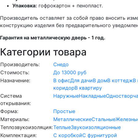
Упаковка:
гофрокартон + пенопласт.
Производитель оставляет за собой право вносить изм
конструкцию изделия без предварительного уведомлен
Гарантия на металлическую дверь - 1 год.
Категории товара
Производитель:
Снедо
Стоимость:
До 13000 руб
Назначение:
В офис
Для дачи
В дом
В коттедж
В
коридор
В квартиру
Система
Наружные
Накладные
Одностворч
открывания:
Форма:
Простые
Материалы:
Металлические
Стальные
Железны
Теплозвукоизоляция:
Теплые
Звукоизоляционные
Комплектация:
С коробкой
С фурнитурой