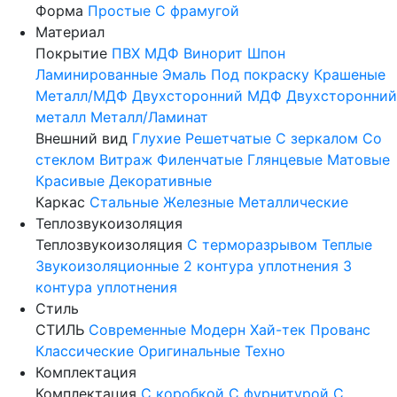
Форма
Простые
С фрамугой
Материал
Покрытие
ПВХ
МДФ
Винорит
Шпон
Ламинированные
Эмаль
Под покраску
Крашеные
Металл/МДФ
Двухсторонний МДФ
Двухсторонний
металл
Металл/Ламинат
Внешний вид
Глухие
Решетчатые
С зеркалом
Со
стеклом
Витраж
Филенчатые
Глянцевые
Матовые
Красивые
Декоративные
Каркас
Стальные
Железные
Металлические
Теплозвукоизоляция
Теплозвукоизоляция
С терморазрывом
Теплые
Звукоизоляционные
2 контура уплотнения
3
контура уплотнения
Стиль
СТИЛЬ
Современные
Модерн
Хай-тек
Прованс
Классические
Оригинальные
Техно
Комплектация
Комплектация
С коробкой
С фурнитурой
С