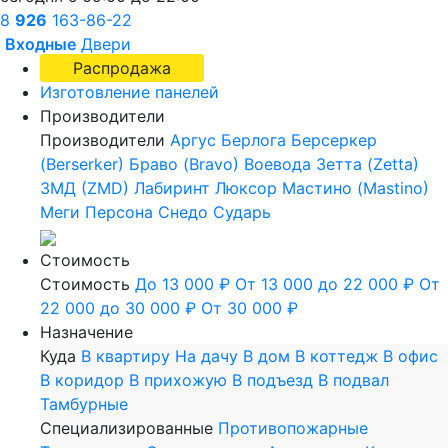
8
926
163-86-22
Входные
Двери
Распродажа
Изготовление панелей
Производители
Производители
Аргус
Берлога
Берсеркер
(Berserker)
Браво (Bravo)
Воевода
Зетта (Zetta)
ЗМД (ZMD)
Лабиринт
Люксор
Мастино (Mastino)
Меги
Персона
Снедо
Сударь
Стоимость
Стоимость
До 13 000 ₽
От 13 000 до 22 000 ₽
От
22 000 до 30 000 ₽
От 30 000 ₽
Назначение
Куда
В квартиру
На дачу
В дом
В коттедж
В офис
В коридор
В прихожую
В подъезд
В подвал
Тамбурные
Специализированные
Противопожарные