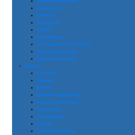
Телескопические
Гармошка
Книжка
Складные
Пенал
Накладные
Со скрытыми петлями
Одностворчатые
Двухстворчатые
Цвета
Светлые
Темные
Яркие
Комбинированные
Белые с золотым
С патиной
Под дерево
Белые
Слоновая кость