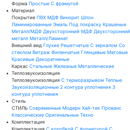
Форма
Простые
С фрамугой
Материал
Покрытие
ПВХ
МДФ
Винорит
Шпон
Ламинированные
Эмаль
Под покраску
Крашеные
Металл/МДФ
Двухсторонний МДФ
Двухсторонний
металл
Металл/Ламинат
Внешний вид
Глухие
Решетчатые
С зеркалом
Со
стеклом
Витраж
Филенчатые
Глянцевые
Матовые
Красивые
Декоративные
Каркас
Стальные
Железные
Металлические
Теплозвукоизоляция
Теплозвукоизоляция
С терморазрывом
Теплые
Звукоизоляционные
2 контура уплотнения
3
контура уплотнения
Стиль
СТИЛЬ
Современные
Модерн
Хай-тек
Прованс
Классические
Оригинальные
Техно
Комплектация
Комплектация
С коробкой
С фурнитурой
С