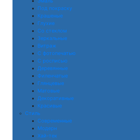
Эмаль
Под покраску
Крашеные
Глухие
Со стеклом
Зеркальные
Витраж
С фотопечатью
С росписью
Деревянные
Филенчатые
Глянцевые
Матовые
Декоративные
Красивые
Стиль
Современные
Модерн
Хай-тек