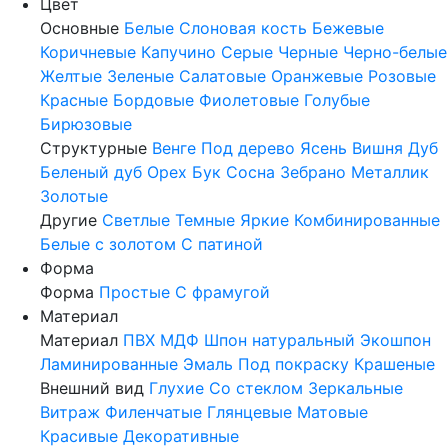
Цвет
Основные
Белые
Слоновая кость
Бежевые
Коричневые
Капучино
Серые
Черные
Черно-белые
Желтые
Зеленые
Салатовые
Оранжевые
Розовые
Красные
Бордовые
Фиолетовые
Голубые
Бирюзовые
Структурные
Венге
Под дерево
Ясень
Вишня
Дуб
Беленый дуб
Орех
Бук
Сосна
Зебрано
Металлик
Золотые
Другие
Светлые
Темные
Яркие
Комбинированные
Белые с золотом
С патиной
Форма
Форма
Простые
С фрамугой
Материал
Материал
ПВХ
МДФ
Шпон натуральный
Экошпон
Ламинированные
Эмаль
Под покраску
Крашеные
Внешний вид
Глухие
Со стеклом
Зеркальные
Витраж
Филенчатые
Глянцевые
Матовые
Красивые
Декоративные