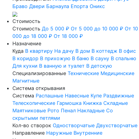
Браво
Двери Барнаула
Епорта
Оникс
Стоимость
Стоимость
До 5 000 ₽
От 5 000 до 10 000 ₽
От 10
000 до 18 000 ₽
От 18 000 ₽
Назначение
Куда
В квартиру
На дачу
В дом
В коттедж
В офис
В коридор
В прихожую
В баню
В сауну
В спальню
Для кухни
В ванную и туалет
В детскую
Специализированные
Технические
Медицинские
Магнитные
Система открывания
Система
Распашные
Навесные
Купе
Раздвижные
Телескопические
Гармошка
Книжка
Складные
Маятниковые
Рото
Пенал
Накладные
Со
скрытыми петлями
Кол-во створок
Одностворчатые
Двухстворчатые
Направление
Наружные
Внутренние