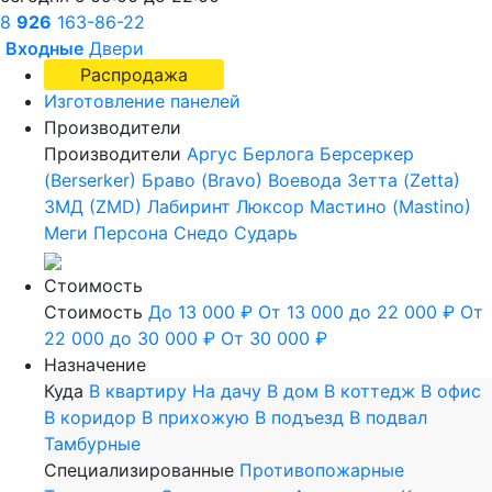
8
926
163-86-22
Входные
Двери
Распродажа
Изготовление панелей
Производители
Производители
Аргус
Берлога
Берсеркер
(Berserker)
Браво (Bravo)
Воевода
Зетта (Zetta)
ЗМД (ZMD)
Лабиринт
Люксор
Мастино (Mastino)
Меги
Персона
Снедо
Сударь
Стоимость
Стоимость
До 13 000 ₽
От 13 000 до 22 000 ₽
От
22 000 до 30 000 ₽
От 30 000 ₽
Назначение
Куда
В квартиру
На дачу
В дом
В коттедж
В офис
В коридор
В прихожую
В подъезд
В подвал
Тамбурные
Специализированные
Противопожарные