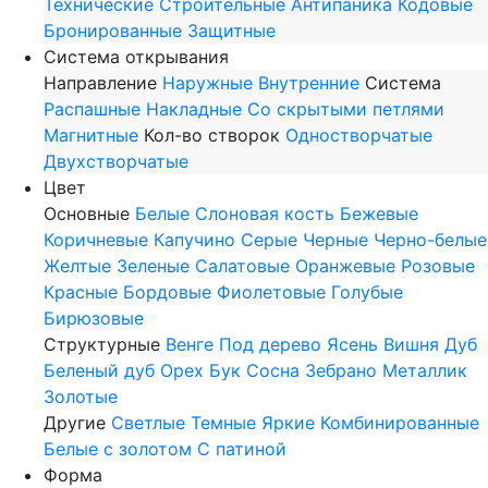
Технические
Строительные
Антипаника
Кодовые
Бронированные
Защитные
Система открывания
Направление
Наружные
Внутренние
Система
Распашные
Накладные
Со скрытыми петлями
Магнитные
Кол-во створок
Одностворчатые
Двухстворчатые
Цвет
Основные
Белые
Слоновая кость
Бежевые
Коричневые
Капучино
Серые
Черные
Черно-белые
Желтые
Зеленые
Салатовые
Оранжевые
Розовые
Красные
Бордовые
Фиолетовые
Голубые
Бирюзовые
Структурные
Венге
Под дерево
Ясень
Вишня
Дуб
Беленый дуб
Орех
Бук
Сосна
Зебрано
Металлик
Золотые
Другие
Светлые
Темные
Яркие
Комбинированные
Белые с золотом
С патиной
Форма