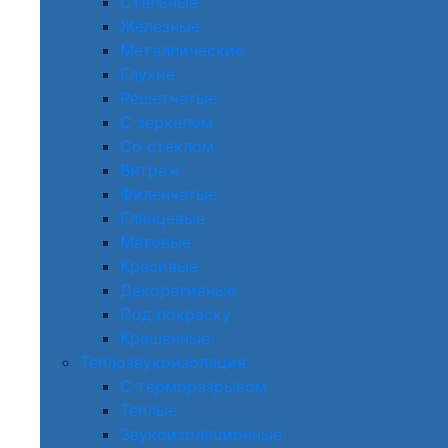
Стальные
Железные
Металлические
Глухие
Решетчатые
С зеркалом
Со стеклом
Витраж
Филенчатые
Глянцевые
Матовые
Красивые
Декоративные
Под покраску
Крашенные
Теплозвукоизоляция
С терморазрывом
Теплые
Звукоизоляционные