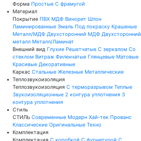
Форма
Простые
С фрамугой
Материал
Покрытие
ПВХ
МДФ
Винорит
Шпон
Ламинированные
Эмаль
Под покраску
Крашеные
Металл/МДФ
Двухсторонний МДФ
Двухсторонний
металл
Металл/Ламинат
Внешний вид
Глухие
Решетчатые
С зеркалом
Со
стеклом
Витраж
Филенчатые
Глянцевые
Матовые
Красивые
Декоративные
Каркас
Стальные
Железные
Металлические
Теплозвукоизоляция
Теплозвукоизоляция
С терморазрывом
Теплые
Звукоизоляционные
2 контура уплотнения
3
контура уплотнения
Стиль
СТИЛЬ
Современные
Модерн
Хай-тек
Прованс
Классические
Оригинальные
Техно
Комплектация
Комплектация
С коробкой
С фурнитурой
С