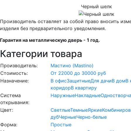
Черный шелк
Производитель оставляет за собой право вносить изм
изделия без предварительного уведомления.
Гарантия на металлическую дверь - 1 год.
Категории товара
Производитель:
Мастино (Mastino)
Стоимость:
От 22000 до 30000 руб
Назначение:
В офис
Защитные
Для дачи
В дом
В 
коридор
В квартиру
Система
Наружные
Накладные
Одностворч
открывания:
Цвет:
Светлые
Темные
Яркие
Комбиниров
дуб
Черные
Черно-белые
Форма:
Простые