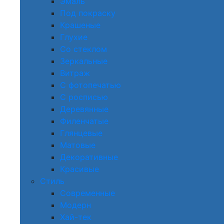
Эмаль
Под покраску
Крашеные
Глухие
Со стеклом
Зеркальные
Витраж
С фотопечатью
С росписью
Деревянные
Филенчатые
Глянцевые
Матовые
Декоративные
Красивые
Стиль
Современные
Модерн
Хай-тек