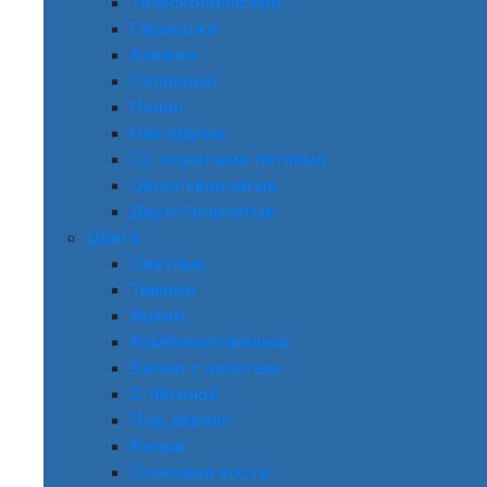
Телескопические
Гармошка
Книжка
Складные
Пенал
Накладные
Со скрытыми петлями
Одностворчатые
Двухстворчатые
Цвета
Светлые
Темные
Яркие
Комбинированные
Белые с золотым
С патиной
Под дерево
Белые
Слоновая кость