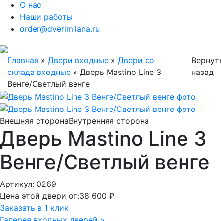
О нас
Наши работы
order@dverimilana.ru
Главная
»
Двери входные
»
Двери со
Вернут
склада входные
»
Дверь Mastino Line 3
назад
Венге/Светлый венге
Внешняя сторона
Внутренняя сторона
Дверь Mastino Line 3
Венге/Светлый венге
Артикул: 0269
Цена этой двери от:
38 600 ₽
Заказать в 1 клик
Галерея входных дверей »