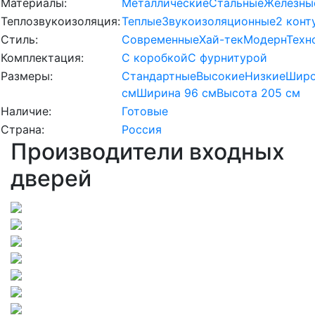
Материалы:
Металлические
Стальные
Железны
Теплозвукоизоляция:
Теплые
Звукоизоляционные
2 конт
Стиль:
Современные
Хай-тек
Модерн
Техн
Комплектация:
С коробкой
С фурнитурой
Размеры:
Стандартные
Высокие
Низкие
Широ
см
Ширина 96 см
Высота 205 см
Наличие:
Готовые
Страна:
Россия
Производители входных
дверей