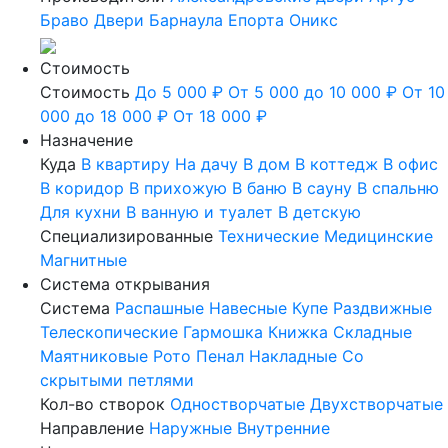
Браво
Двери Барнаула
Епорта
Оникс
Стоимость
Стоимость
До 5 000 ₽
От 5 000 до 10 000 ₽
От 10
000 до 18 000 ₽
От 18 000 ₽
Назначение
Куда
В квартиру
На дачу
В дом
В коттедж
В офис
В коридор
В прихожую
В баню
В сауну
В спальню
Для кухни
В ванную и туалет
В детскую
Специализированные
Технические
Медицинские
Магнитные
Система открывания
Система
Распашные
Навесные
Купе
Раздвижные
Телескопические
Гармошка
Книжка
Складные
Маятниковые
Рото
Пенал
Накладные
Со
скрытыми петлями
Кол-во створок
Одностворчатые
Двухстворчатые
Направление
Наружные
Внутренние