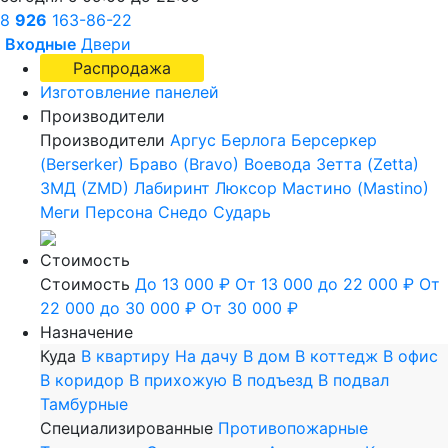
8
926
163-86-22
Входные
Двери
Распродажа
Изготовление панелей
Производители
Производители
Аргус
Берлога
Берсеркер
(Berserker)
Браво (Bravo)
Воевода
Зетта (Zetta)
ЗМД (ZMD)
Лабиринт
Люксор
Мастино (Mastino)
Меги
Персона
Снедо
Сударь
Стоимость
Стоимость
До 13 000 ₽
От 13 000 до 22 000 ₽
От
22 000 до 30 000 ₽
От 30 000 ₽
Назначение
Куда
В квартиру
На дачу
В дом
В коттедж
В офис
В коридор
В прихожую
В подъезд
В подвал
Тамбурные
Специализированные
Противопожарные