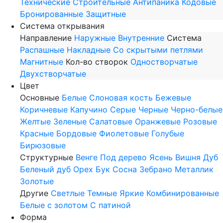
Технические
Строительные
Антипаника
Кодовые
Бронированные
Защитные
Система открывания
Направление
Наружные
Внутренние
Система
Распашные
Накладные
Со скрытыми петлями
Магнитные
Кол-во створок
Одностворчатые
Двухстворчатые
Цвет
Основные
Белые
Слоновая кость
Бежевые
Коричневые
Капучино
Серые
Черные
Черно-белые
Желтые
Зеленые
Салатовые
Оранжевые
Розовые
Красные
Бордовые
Фиолетовые
Голубые
Бирюзовые
Структурные
Венге
Под дерево
Ясень
Вишня
Дуб
Беленый дуб
Орех
Бук
Сосна
Зебрано
Металлик
Золотые
Другие
Светлые
Темные
Яркие
Комбинированные
Белые с золотом
С патиной
Форма