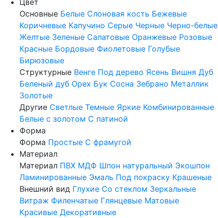
Цвет
Основные
Белые
Слоновая кость
Бежевые
Коричневые
Капучино
Серые
Черные
Черно-белые
Желтые
Зеленые
Салатовые
Оранжевые
Розовые
Красные
Бордовые
Фиолетовые
Голубые
Бирюзовые
Структурные
Венге
Под дерево
Ясень
Вишня
Дуб
Беленый дуб
Орех
Бук
Сосна
Зебрано
Металлик
Золотые
Другие
Светлые
Темные
Яркие
Комбинированные
Белые с золотом
С патиной
Форма
Форма
Простые
С фрамугой
Материал
Материал
ПВХ
МДФ
Шпон натуральный
Экошпон
Ламинированные
Эмаль
Под покраску
Крашеные
Внешний вид
Глухие
Со стеклом
Зеркальные
Витраж
Филенчатые
Глянцевые
Матовые
Красивые
Декоративные