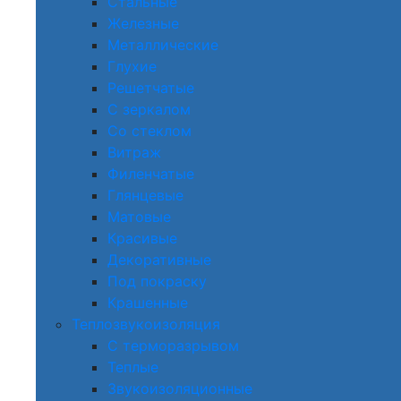
Стальные
Железные
Металлические
Глухие
Решетчатые
С зеркалом
Со стеклом
Витраж
Филенчатые
Глянцевые
Матовые
Красивые
Декоративные
Под покраску
Крашенные
Теплозвукоизоляция
С терморазрывом
Теплые
Звукоизоляционные