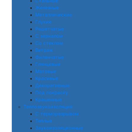
Стальные
Железные
Металлические
Глухие
Решетчатые
С зеркалом
Со стеклом
Витраж
Филенчатые
Глянцевые
Матовые
Красивые
Декоративные
Под покраску
Крашенные
Теплозвукоизоляция
С терморазрывом
Теплые
Звукоизоляционные