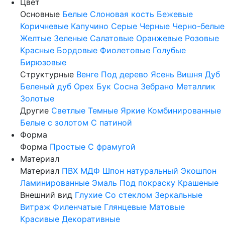
Цвет
Основные
Белые
Слоновая кость
Бежевые
Коричневые
Капучино
Серые
Черные
Черно-белые
Желтые
Зеленые
Салатовые
Оранжевые
Розовые
Красные
Бордовые
Фиолетовые
Голубые
Бирюзовые
Структурные
Венге
Под дерево
Ясень
Вишня
Дуб
Беленый дуб
Орех
Бук
Сосна
Зебрано
Металлик
Золотые
Другие
Светлые
Темные
Яркие
Комбинированные
Белые с золотом
С патиной
Форма
Форма
Простые
С фрамугой
Материал
Материал
ПВХ
МДФ
Шпон натуральный
Экошпон
Ламинированные
Эмаль
Под покраску
Крашеные
Внешний вид
Глухие
Со стеклом
Зеркальные
Витраж
Филенчатые
Глянцевые
Матовые
Красивые
Декоративные