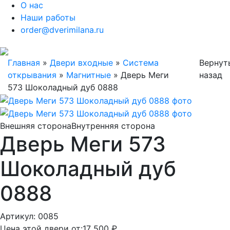
О нас
Наши работы
order@dverimilana.ru
Главная
»
Двери входные
»
Система
Вернут
открывания
»
Магнитные
»
Дверь Меги
назад
573 Шоколадный дуб 0888
Внешняя сторона
Внутренняя сторона
Дверь Меги 573
Шоколадный дуб
0888
Артикул: 0085
Цена этой двери от:
17 500 ₽