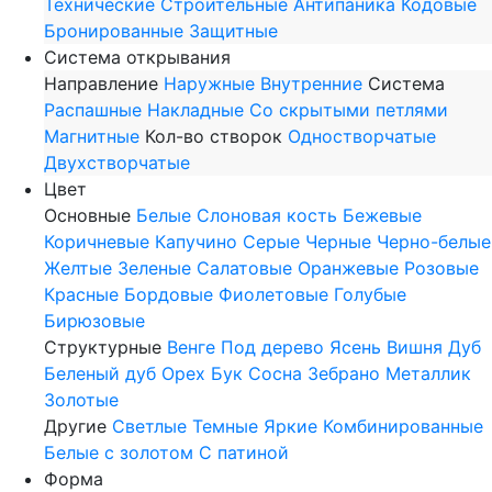
Технические
Строительные
Антипаника
Кодовые
Бронированные
Защитные
Система открывания
Направление
Наружные
Внутренние
Система
Распашные
Накладные
Со скрытыми петлями
Магнитные
Кол-во створок
Одностворчатые
Двухстворчатые
Цвет
Основные
Белые
Слоновая кость
Бежевые
Коричневые
Капучино
Серые
Черные
Черно-белые
Желтые
Зеленые
Салатовые
Оранжевые
Розовые
Красные
Бордовые
Фиолетовые
Голубые
Бирюзовые
Структурные
Венге
Под дерево
Ясень
Вишня
Дуб
Беленый дуб
Орех
Бук
Сосна
Зебрано
Металлик
Золотые
Другие
Светлые
Темные
Яркие
Комбинированные
Белые с золотом
С патиной
Форма