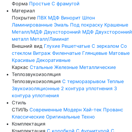
Форма
Простые
С фрамугой
Материал
Покрытие
ПВХ
МДФ
Винорит
Шпон
Ламинированные
Эмаль
Под покраску
Крашеные
Металл/МДФ
Двухсторонний МДФ
Двухсторонний
металл
Металл/Ламинат
Внешний вид
Глухие
Решетчатые
С зеркалом
Со
стеклом
Витраж
Филенчатые
Глянцевые
Матовые
Красивые
Декоративные
Каркас
Стальные
Железные
Металлические
Теплозвукоизоляция
Теплозвукоизоляция
С терморазрывом
Теплые
Звукоизоляционные
2 контура уплотнения
3
контура уплотнения
Стиль
СТИЛЬ
Современные
Модерн
Хай-тек
Прованс
Классические
Оригинальные
Техно
Комплектация
Комплектация
С коробкой
С фурнитурой
С