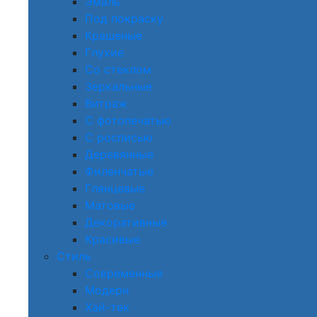
Эмаль
Под покраску
Крашеные
Глухие
Со стеклом
Зеркальные
Витраж
С фотопечатью
С росписью
Деревянные
Филенчатые
Глянцевые
Матовые
Декоративные
Красивые
Стиль
Современные
Модерн
Хай-тек