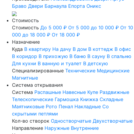
Браво
Двери Барнаула
Епорта
Оникс
Стоимость
Стоимость
До 5 000 ₽
От 5 000 до 10 000 ₽
От 10
000 до 18 000 ₽
От 18 000 ₽
Назначение
Куда
В квартиру
На дачу
В дом
В коттедж
В офис
В коридор
В прихожую
В баню
В сауну
В спальню
Для кухни
В ванную и туалет
В детскую
Специализированные
Технические
Медицинские
Магнитные
Система открывания
Система
Распашные
Навесные
Купе
Раздвижные
Телескопические
Гармошка
Книжка
Складные
Маятниковые
Рото
Пенал
Накладные
Со
скрытыми петлями
Кол-во створок
Одностворчатые
Двухстворчатые
Направление
Наружные
Внутренние