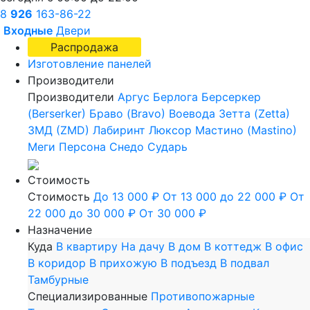
8
926
163-86-22
Входные
Двери
Распродажа
Изготовление панелей
Производители
Производители
Аргус
Берлога
Берсеркер
(Berserker)
Браво (Bravo)
Воевода
Зетта (Zetta)
ЗМД (ZMD)
Лабиринт
Люксор
Мастино (Mastino)
Меги
Персона
Снедо
Сударь
Стоимость
Стоимость
До 13 000 ₽
От 13 000 до 22 000 ₽
От
22 000 до 30 000 ₽
От 30 000 ₽
Назначение
Куда
В квартиру
На дачу
В дом
В коттедж
В офис
В коридор
В прихожую
В подъезд
В подвал
Тамбурные
Специализированные
Противопожарные