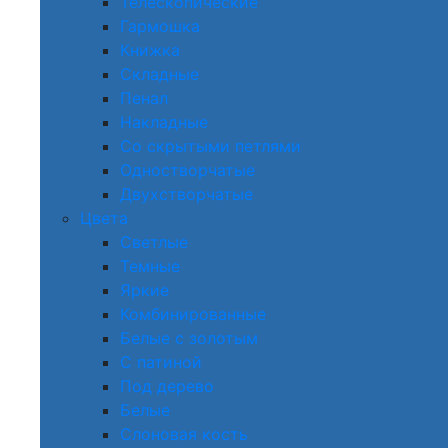
Телескопические
Гармошка
Книжка
Складные
Пенал
Накладные
Со скрытыми петлями
Одностворчатые
Двухстворчатые
Цвета
Светлые
Темные
Яркие
Комбинированные
Белые с золотым
С патиной
Под дерево
Белые
Слоновая кость