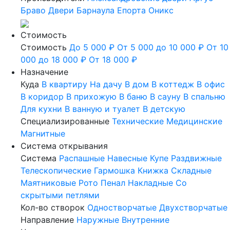
Браво
Двери Барнаула
Епорта
Оникс
Стоимость
Стоимость
До 5 000 ₽
От 5 000 до 10 000 ₽
От 10
000 до 18 000 ₽
От 18 000 ₽
Назначение
Куда
В квартиру
На дачу
В дом
В коттедж
В офис
В коридор
В прихожую
В баню
В сауну
В спальню
Для кухни
В ванную и туалет
В детскую
Специализированные
Технические
Медицинские
Магнитные
Система открывания
Система
Распашные
Навесные
Купе
Раздвижные
Телескопические
Гармошка
Книжка
Складные
Маятниковые
Рото
Пенал
Накладные
Со
скрытыми петлями
Кол-во створок
Одностворчатые
Двухстворчатые
Направление
Наружные
Внутренние