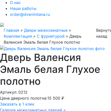
О нас
Наши работы
order@dverimilana.ru
Главная
»
Двери межкомнатные
»
Вернут
Комплектация
»
С фурнитурой
»
Дверь
назад
Валенсия Эмаль белая Глухое полотно
Дверь Валенсия
Эмаль белая Глухое
полотно
Артикул: 0212
Цена дверного полотна:
15 500 ₽
Заказать в 1 клик
Галерея межкомнатных дверей »