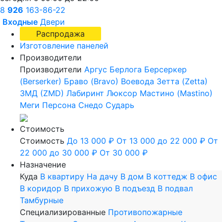
8
926
163-86-22
Входные
Двери
Распродажа
Изготовление панелей
Производители
Производители
Аргус
Берлога
Берсеркер
(Berserker)
Браво (Bravo)
Воевода
Зетта (Zetta)
ЗМД (ZMD)
Лабиринт
Люксор
Мастино (Mastino)
Меги
Персона
Снедо
Сударь
Стоимость
Стоимость
До 13 000 ₽
От 13 000 до 22 000 ₽
От
22 000 до 30 000 ₽
От 30 000 ₽
Назначение
Куда
В квартиру
На дачу
В дом
В коттедж
В офис
В коридор
В прихожую
В подъезд
В подвал
Тамбурные
Специализированные
Противопожарные