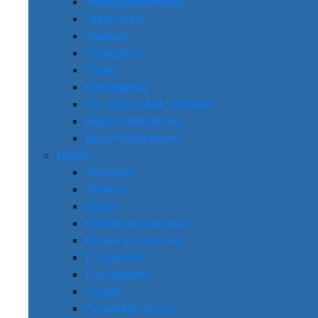
Телескопические
Гармошка
Книжка
Складные
Пенал
Накладные
Со скрытыми петлями
Одностворчатые
Двухстворчатые
Цвета
Светлые
Темные
Яркие
Комбинированные
Белые с золотым
С патиной
Под дерево
Белые
Слоновая кость