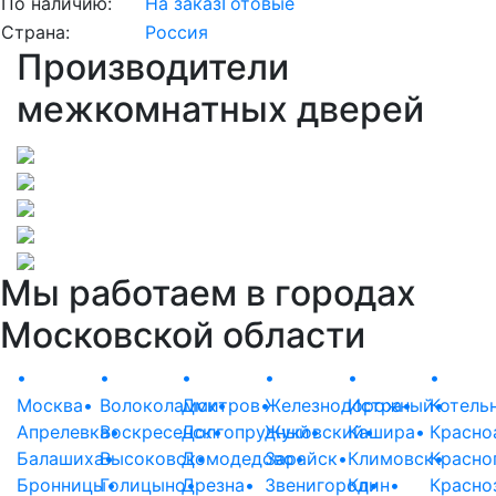
По наличию:
На заказ
Готовые
Страна:
Россия
Производители
межкомнатных дверей
Мы работаем в городах
Московской области
•
•
•
•
•
•
Москва
•
Волоколамск
Дмитров
•
•
Железнодорожный
Истра
•
Котель
•
Апрелевка
Воскресенск
•
Долгопрудный
•
Жуковский
•
Кашира
•
•
Красно
Балашиха
Высоковск
•
Домодедово
•
Зарайск
•
•
Климовск
Красно
•
Бронницы
Голицыно
•
Дрезна
•
•
Звенигород
Клин
•
•
Красно