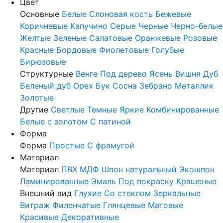
Цвет
Основные
Белые
Слоновая кость
Бежевые
Коричневые
Капучино
Серые
Черные
Черно-белые
Желтые
Зеленые
Салатовые
Оранжевые
Розовые
Красные
Бордовые
Фиолетовые
Голубые
Бирюзовые
Структурные
Венге
Под дерево
Ясень
Вишня
Дуб
Беленый дуб
Орех
Бук
Сосна
Зебрано
Металлик
Золотые
Другие
Светлые
Темные
Яркие
Комбинированные
Белые с золотом
С патиной
Форма
Форма
Простые
С фрамугой
Материал
Материал
ПВХ
МДФ
Шпон натуральный
Экошпон
Ламинированные
Эмаль
Под покраску
Крашеные
Внешний вид
Глухие
Со стеклом
Зеркальные
Витраж
Филенчатые
Глянцевые
Матовые
Красивые
Декоративные