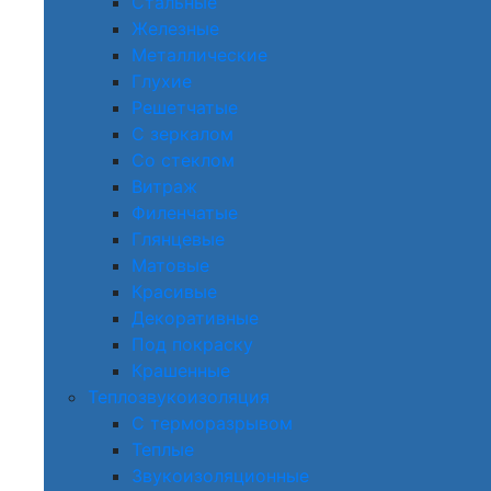
Стальные
Железные
Металлические
Глухие
Решетчатые
С зеркалом
Со стеклом
Витраж
Филенчатые
Глянцевые
Матовые
Красивые
Декоративные
Под покраску
Крашенные
Теплозвукоизоляция
С терморазрывом
Теплые
Звукоизоляционные