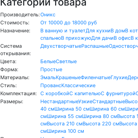
Категории товара
Производитель:
Оникс
Стоимость:
От 10000 до 18000 руб
Назначение:
В ванную и туалет
Для кухни
В дом
В ко
спальню
В прихожую
Для дачи
В офис
В 
Система
Двухстворчатые
Распашные
Одноствор
открывания:
Цвета:
Белые
Светлые
Форма:
Простые
Материалы:
Эмаль
Крашеные
Филенчатые
Глухие
Дер
Стиль:
Прованс
Классические
Комплектация:
С коробкой
С капителью
С фурнитурой
Размеры:
Нестандартные
Узкие
Стандартные
Высо
40 см
Ширина 50 см
Ширина 60 см
Шири
см
Ширина 55 см
Ширина 80 см
Высота 
см
Высота 210 см
Высота 220 см
Высота
см
Ширина 100 см