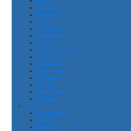
Эмаль
Под покраску
Крашеные
Глухие
Со стеклом
Зеркальные
Витраж
С фотопечатью
С росписью
Деревянные
Филенчатые
Глянцевые
Матовые
Декоративные
Красивые
Стиль
Современные
Модерн
Хай-тек