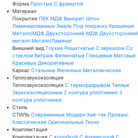
Форма
Простые
С фрамугой
Материал
Покрытие
ПВХ
МДФ
Винорит
Шпон
Ламинированные
Эмаль
Под покраску
Крашеные
Металл/МДФ
Двухсторонний МДФ
Двухсторонний
металл
Металл/Ламинат
Внешний вид
Глухие
Решетчатые
С зеркалом
Со
стеклом
Витраж
Филенчатые
Глянцевые
Матовые
Красивые
Декоративные
Каркас
Стальные
Железные
Металлические
Теплозвукоизоляция
Теплозвукоизоляция
С терморазрывом
Теплые
Звукоизоляционные
2 контура уплотнения
3
контура уплотнения
Стиль
СТИЛЬ
Современные
Модерн
Хай-тек
Прованс
Классические
Оригинальные
Техно
Комплектация
Комплектация
С коробкой
С фурнитурой
С