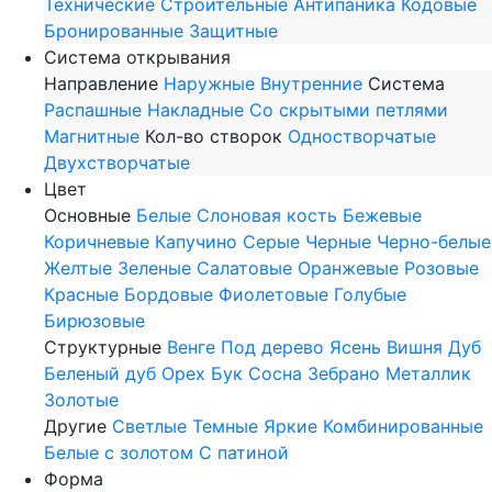
Технические
Строительные
Антипаника
Кодовые
Бронированные
Защитные
Система открывания
Направление
Наружные
Внутренние
Система
Распашные
Накладные
Со скрытыми петлями
Магнитные
Кол-во створок
Одностворчатые
Двухстворчатые
Цвет
Основные
Белые
Слоновая кость
Бежевые
Коричневые
Капучино
Серые
Черные
Черно-белые
Желтые
Зеленые
Салатовые
Оранжевые
Розовые
Красные
Бордовые
Фиолетовые
Голубые
Бирюзовые
Структурные
Венге
Под дерево
Ясень
Вишня
Дуб
Беленый дуб
Орех
Бук
Сосна
Зебрано
Металлик
Золотые
Другие
Светлые
Темные
Яркие
Комбинированные
Белые с золотом
С патиной
Форма