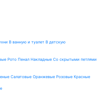
ухни
В ванную и туалет
В детскую
вые
Рото
Пенал
Накладные
Со скрытыми петлями
леные
Салатовые
Оранжевые
Розовые
Красные
е