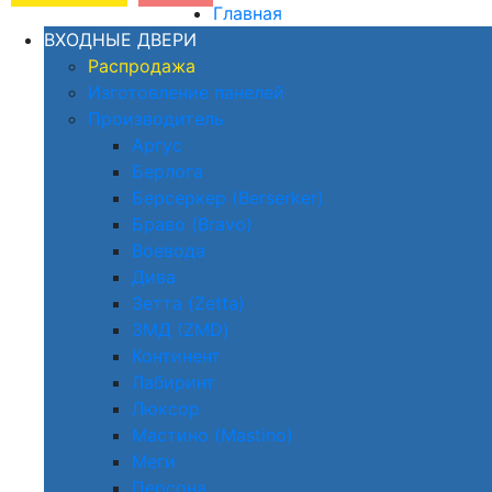
Главная
ВХОДНЫЕ ДВЕРИ
Распродажа
Изготовление панелей
Производитель
Аргус
Берлога
Берсеркер (Berserker)
Браво (Bravo)
Воевода
Дива
Зетта (Zetta)
ЗМД (ZMD)
Континент
Лабиринт
Люксор
Мастино (Mastino)
Меги
Персона