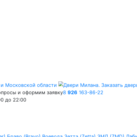
опросы и оформим заявку
8
926
163-86-22
00
до
22:00
er)
Браво (Bravo)
Воевода
Зетта (Zetta)
ЗМД (ZMD)
Лаб