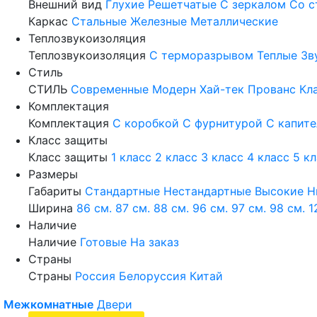
Внешний вид
Глухие
Решетчатые
С зеркалом
Со с
Каркас
Стальные
Железные
Металлические
Теплозвукоизоляция
Теплозвукоизоляция
С терморазрывом
Теплые
Зв
Стиль
СТИЛЬ
Современные
Модерн
Хай-тек
Прованс
Кл
Комплектация
Комплектация
С коробкой
С фурнитурой
С капит
Класс защиты
Класс защиты
1 класс
2 класс
3 класс
4 класс
5 к
Размеры
Габариты
Стандартные
Нестандартные
Высокие
Н
Ширина
86 см.
87 см.
88 см.
96 см.
97 см.
98 см.
1
Наличие
Наличие
Готовые
На заказ
Страны
Страны
Россия
Белоруссия
Китай
Межкомнатные
Двери