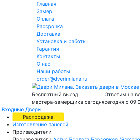
Главная
Замер
Оплата
Рассрочка
Доставка
Установка и работы
Гарантия
Контакты
О нас
Наши работы
order@dverimilana.ru
Бесплатный
выезд
Ответим на в
мастера-замерщика
сегодня
сегодня с
09:
Входные
Двери
Распродажа
Изготовление панелей
Производители
Производители
Аргус
Берлога
Берсеркер (Berserk