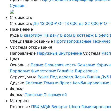
Сударь
Стоимость
Стоимость
До 13 000 ₽
От 13 000 до 22 000 ₽
От 
Назначение
Куда
В квартиру
На дачу
В дом
В коттедж
В офис
Специализированные
Противопожарные
Техничес
Система открывания
Направление
Наружные
Внутренние
Система
Рас
Цвет
Основные
Белые
Слоновая кость
Бежевые
Коричн
Бордовые
Фиолетовые
Голубые
Бирюзовые
Структурные
Венге
Под дерево
Ясень
Вишня
Дуб
Другие
Светлые
Темные
Яркие
Комбинированные
Форма
Форма
Простые
С фрамугой
Материал
Покрытие
ПВХ
МДФ
Винорит
Шпон
Ламинированн