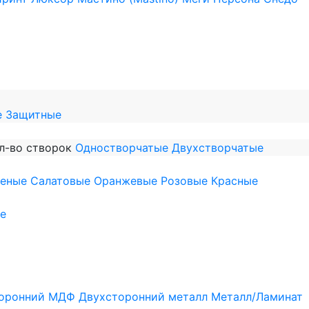
е
Защитные
л-во створок
Одностворчатые
Двухстворчатые
леные
Салатовые
Оранжевые
Розовые
Красные
е
оронний МДФ
Двухсторонний металл
Металл/Ламинат