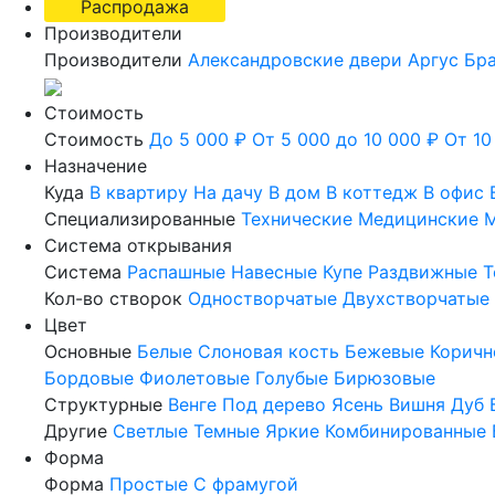
Распродажа
Производители
Производители
Александровские двери
Аргус
Бр
Стоимость
Стоимость
До 5 000 ₽
От 5 000 до 10 000 ₽
От 10
Назначение
Куда
В квартиру
На дачу
В дом
В коттедж
В офис
Специализированные
Технические
Медицинские
М
Система открывания
Система
Распашные
Навесные
Купе
Раздвижные
Т
Кол-во створок
Одностворчатые
Двухстворчатые
Цвет
Основные
Белые
Слоновая кость
Бежевые
Коричн
Бордовые
Фиолетовые
Голубые
Бирюзовые
Структурные
Венге
Под дерево
Ясень
Вишня
Дуб
Другие
Светлые
Темные
Яркие
Комбинированные
Форма
Форма
Простые
С фрамугой