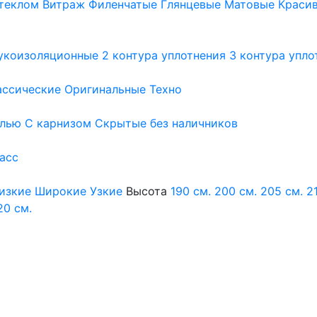
теклом
Витраж
Филенчатые
Глянцевые
Матовые
Краси
укоизоляционные
2 контура уплотнения
3 контура упло
ассические
Оригинальные
Техно
елью
С карнизом
Скрытые без наличников
ласс
изкие
Широкие
Узкие
Высота
190 см.
200 см.
205 см.
2
20 см.