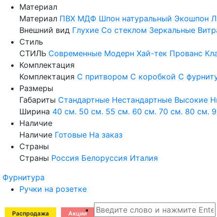
Материал
Материал
ПВХ
МДФ
Шпон натуральный
Экошпон
Л
Внешний вид
Глухие
Со стеклом
Зеркальные
Витр
Стиль
СТИЛЬ
Современные
Модерн
Хай-тек
Прованс
Кл
Комплектация
Комплектация
С притвором
С коробкой
С фурнит
Размеры
Габариты
Стандартные
Нестандартные
Высокие
Н
Ширина
40 см.
50 см.
55 см.
60 см.
70 см.
80 см.
9
Наличие
Наличие
Готовые
На заказ
Страны
Страны
Россия
Белоруссия
Италия
Фурнитура
Ручки на розетке
Распродажа
Акции