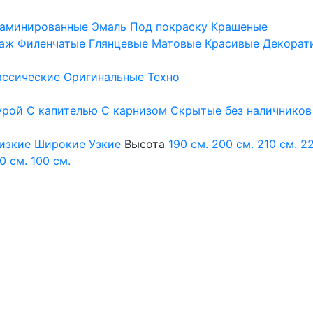
аминированные
Эмаль
Под покраску
Крашеные
аж
Филенчатые
Глянцевые
Матовые
Красивые
Декорат
ассические
Оригинальные
Техно
урой
С капителью
С карнизом
Скрытые без наличников
изкие
Широкие
Узкие
Высота
190 см.
200 см.
210 см.
22
0 см.
100 см.