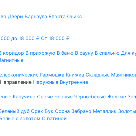
аво
Двери Барнаула
Епорта
Оникс
 000 до 18 000 ₽
От 18 000 ₽
В коридор
В прихожую
В баню
В сауну
В спальню
Для к
агнитные
елескопические
Гармошка
Книжка
Складные
Маятнико
Направление
Наружные
Внутренние
евые
Капучино
Серые
Черные
Черно-белые
Желтые
Зе
Беленый дуб
Орех
Бук
Сосна
Зебрано
Металлик
Золоты
Белые с золотом
С патиной