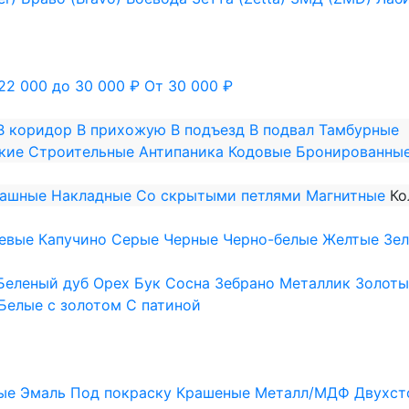
22 000 до 30 000 ₽
От 30 000 ₽
В коридор
В прихожую
В подъезд
В подвал
Тамбурные
кие
Строительные
Антипаника
Кодовые
Бронированны
пашные
Накладные
Со скрытыми петлями
Магнитные
Ко
евые
Капучино
Серые
Черные
Черно-белые
Желтые
Зе
Беленый дуб
Орех
Бук
Сосна
Зебрано
Металлик
Золоты
Белые с золотом
С патиной
ые
Эмаль
Под покраску
Крашеные
Металл/МДФ
Двухст