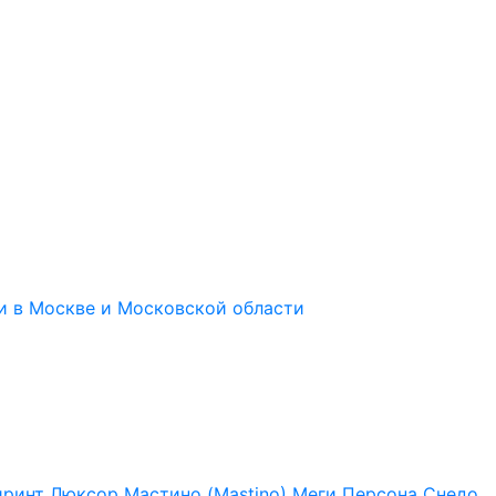
иринт
Люксор
Мастино (Mastino)
Меги
Персона
Снедо