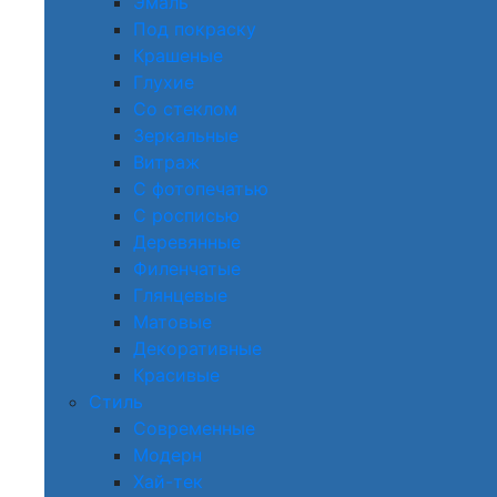
Эмаль
Под покраску
Крашеные
Глухие
Со стеклом
Зеркальные
Витраж
С фотопечатью
С росписью
Деревянные
Филенчатые
Глянцевые
Матовые
Декоративные
Красивые
Стиль
Современные
Модерн
Хай-тек