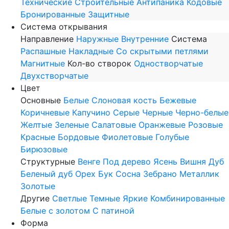
Технические
Строительные
Антипаника
Кодовые
Бронированные
Защитные
Система открывания
Направление
Наружные
Внутренние
Система
Распашные
Накладные
Со скрытыми петлями
Магнитные
Кол-во створок
Одностворчатые
Двухстворчатые
Цвет
Основные
Белые
Слоновая кость
Бежевые
Коричневые
Капучино
Серые
Черные
Черно-белые
Желтые
Зеленые
Салатовые
Оранжевые
Розовые
Красные
Бордовые
Фиолетовые
Голубые
Бирюзовые
Структурные
Венге
Под дерево
Ясень
Вишня
Дуб
Беленый дуб
Орех
Бук
Сосна
Зебрано
Металлик
Золотые
Другие
Светлые
Темные
Яркие
Комбинированные
Белые с золотом
С патиной
Форма