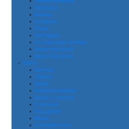
Телескопические
Гармошка
Книжка
Складные
Пенал
Накладные
Со скрытыми петлями
Одностворчатые
Двухстворчатые
Цвета
Светлые
Темные
Яркие
Комбинированные
Белые с золотым
С патиной
Под дерево
Белые
Слоновая кость