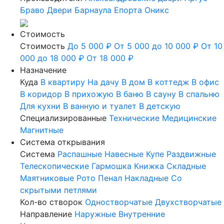
Браво
Двери Барнаула
Епорта
Оникс
Стоимость
Стоимость
До 5 000 ₽
От 5 000 до 10 000 ₽
От 10
000 до 18 000 ₽
От 18 000 ₽
Назначение
Куда
В квартиру
На дачу
В дом
В коттедж
В офис
В коридор
В прихожую
В баню
В сауну
В спальню
Для кухни
В ванную и туалет
В детскую
Специализированные
Технические
Медицинские
Магнитные
Система открывания
Система
Распашные
Навесные
Купе
Раздвижные
Телескопические
Гармошка
Книжка
Складные
Маятниковые
Рото
Пенал
Накладные
Со
скрытыми петлями
Кол-во створок
Одностворчатые
Двухстворчатые
Направление
Наружные
Внутренние