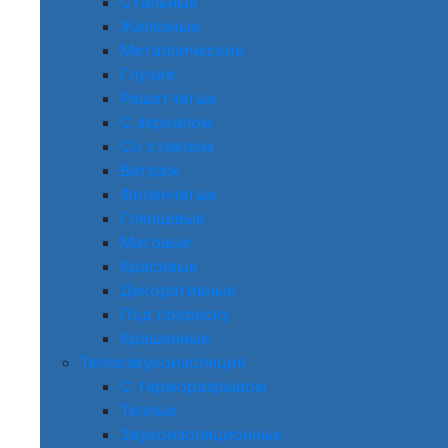
Стальные
Железные
Металлические
Глухие
Решетчатые
С зеркалом
Со стеклом
Витраж
Филенчатые
Глянцевые
Матовые
Красивые
Декоративные
Под покраску
Крашенные
Теплозвукоизоляция
С терморазрывом
Теплые
Звукоизоляционные