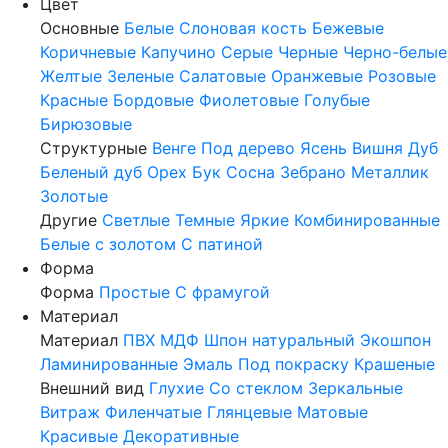
Цвет
Основные
Белые
Слоновая кость
Бежевые
Коричневые
Капучино
Серые
Черные
Черно-белые
Желтые
Зеленые
Салатовые
Оранжевые
Розовые
Красные
Бордовые
Фиолетовые
Голубые
Бирюзовые
Структурные
Венге
Под дерево
Ясень
Вишня
Дуб
Беленый дуб
Орех
Бук
Сосна
Зебрано
Металлик
Золотые
Другие
Светлые
Темные
Яркие
Комбинированные
Белые с золотом
С патиной
Форма
Форма
Простые
С фрамугой
Материал
Материал
ПВХ
МДФ
Шпон натуральный
Экошпон
Ламинированные
Эмаль
Под покраску
Крашеные
Внешний вид
Глухие
Со стеклом
Зеркальные
Витраж
Филенчатые
Глянцевые
Матовые
Красивые
Декоративные