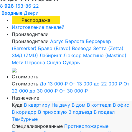
8
926
163-86-22
Входные
Двери
Распродажа
Изготовление панелей
Производители
Производители
Аргус
Берлога
Берсеркер
(Berserker)
Браво (Bravo)
Воевода
Зетта (Zetta)
ЗМД (ZMD)
Лабиринт
Люксор
Мастино (Mastino)
Меги
Персона
Снедо
Сударь
Стоимость
Стоимость
До 13 000 ₽
От 13 000 до 22 000 ₽
От
22 000 до 30 000 ₽
От 30 000 ₽
Назначение
Куда
В квартиру
На дачу
В дом
В коттедж
В офис
В коридор
В прихожую
В подъезд
В подвал
Тамбурные
Специализированные
Противопожарные