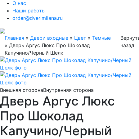
О нас
Наши работы
order@dverimilana.ru
Главная
»
Двери входные
»
Цвет
»
Темные
Вернут
»
Дверь Аргус Люкс Про Шоколад
назад
Капучино/Черный Шелк
Внешняя сторона
Внутренняя сторона
Дверь Аргус Люкс
Про Шоколад
Капучино/Черный