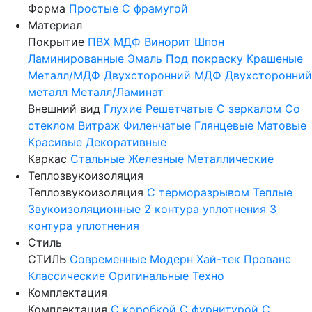
Форма
Простые
С фрамугой
Материал
Покрытие
ПВХ
МДФ
Винорит
Шпон
Ламинированные
Эмаль
Под покраску
Крашеные
Металл/МДФ
Двухсторонний МДФ
Двухсторонний
металл
Металл/Ламинат
Внешний вид
Глухие
Решетчатые
С зеркалом
Со
стеклом
Витраж
Филенчатые
Глянцевые
Матовые
Красивые
Декоративные
Каркас
Стальные
Железные
Металлические
Теплозвукоизоляция
Теплозвукоизоляция
С терморазрывом
Теплые
Звукоизоляционные
2 контура уплотнения
3
контура уплотнения
Стиль
СТИЛЬ
Современные
Модерн
Хай-тек
Прованс
Классические
Оригинальные
Техно
Комплектация
Комплектация
С коробкой
С фурнитурой
С