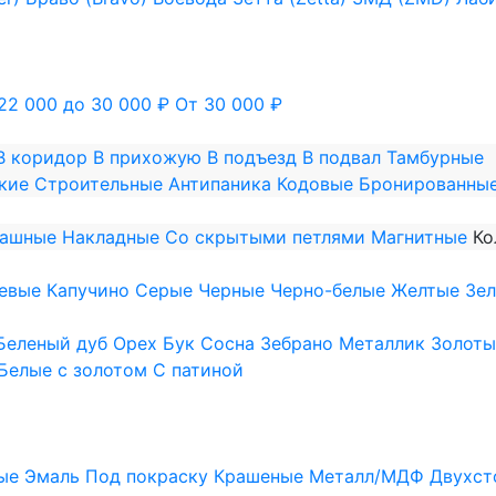
22 000 до 30 000 ₽
От 30 000 ₽
В коридор
В прихожую
В подъезд
В подвал
Тамбурные
кие
Строительные
Антипаника
Кодовые
Бронированны
пашные
Накладные
Со скрытыми петлями
Магнитные
Ко
евые
Капучино
Серые
Черные
Черно-белые
Желтые
Зе
Беленый дуб
Орех
Бук
Сосна
Зебрано
Металлик
Золоты
Белые с золотом
С патиной
ые
Эмаль
Под покраску
Крашеные
Металл/МДФ
Двухст