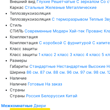
Внешний вид
Глухие
Решетчатые
С зеркалом
Со с
Каркас
Стальные
Железные
Металлические
Теплозвукоизоляция
Теплозвукоизоляция
С терморазрывом
Теплые
Зв
Стиль
СТИЛЬ
Современные
Модерн
Хай-тек
Прованс
Кл
Комплектация
Комплектация
С коробкой
С фурнитурой
С капит
Класс защиты
Класс защиты
1 класс
2 класс
3 класс
4 класс
5 к
Размеры
Габариты
Стандартные
Нестандартные
Высокие
Н
Ширина
86 см.
87 см.
88 см.
96 см.
97 см.
98 см.
1
Наличие
Наличие
Готовые
На заказ
Страны
Страны
Россия
Белоруссия
Китай
Межкомнатные
Двери