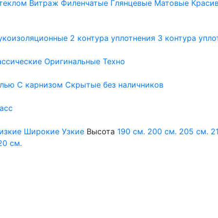
теклом
Витраж
Филенчатые
Глянцевые
Матовые
Краси
укоизоляционные
2 контура уплотнения
3 контура упло
ассические
Оригинальные
Техно
елью
С карнизом
Скрытые без наличников
ласс
изкие
Широкие
Узкие
Высота
190 см.
200 см.
205 см.
2
20 см.