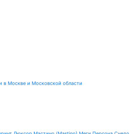
иринт
Люксор
Мастино (Mastino)
Меги
Персона
Снедо