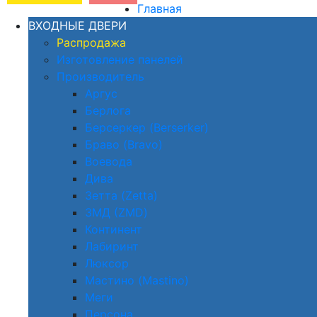
Главная
ВХОДНЫЕ ДВЕРИ
Распродажа
Изготовление панелей
Производитель
Аргус
Берлога
Берсеркер (Berserker)
Браво (Bravo)
Воевода
Дива
Зетта (Zetta)
ЗМД (ZMD)
Континент
Лабиринт
Люксор
Мастино (Mastino)
Меги
Персона