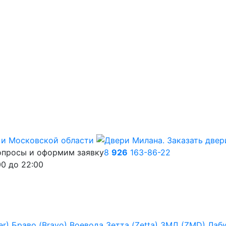
опросы и оформим заявку
8
926
163-86-22
00
до
22:00
er)
Браво (Bravo)
Воевода
Зетта (Zetta)
ЗМД (ZMD)
Лаб