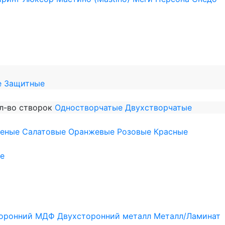
е
Защитные
л-во створок
Одностворчатые
Двухстворчатые
леные
Салатовые
Оранжевые
Розовые
Красные
е
оронний МДФ
Двухсторонний металл
Металл/Ламинат