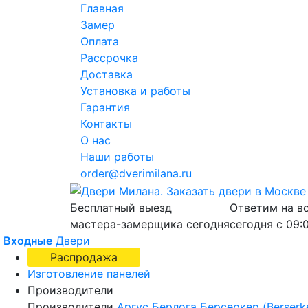
Главная
Замер
Оплата
Рассрочка
Доставка
Установка и работы
Гарантия
Контакты
О нас
Наши работы
order@dverimilana.ru
Бесплатный
выезд
Ответим на в
мастера-замерщика
сегодня
сегодня с
09:
Входные
Двери
Распродажа
Изготовление панелей
Производители
Производители
Аргус
Берлога
Берсеркер (Berserk