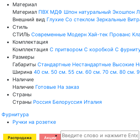
Материал
Материал
ПВХ
МДФ
Шпон натуральный
Экошпон
Л
Внешний вид
Глухие
Со стеклом
Зеркальные
Витр
Стиль
СТИЛЬ
Современные
Модерн
Хай-тек
Прованс
Кл
Комплектация
Комплектация
С притвором
С коробкой
С фурнит
Размеры
Габариты
Стандартные
Нестандартные
Высокие
Н
Ширина
40 см.
50 см.
55 см.
60 см.
70 см.
80 см.
9
Наличие
Наличие
Готовые
На заказ
Страны
Страны
Россия
Белоруссия
Италия
Фурнитура
Ручки на розетке
Распродажа
Акции