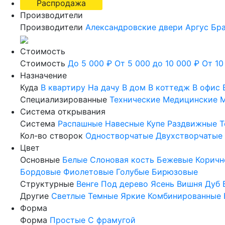
Распродажа
Производители
Производители
Александровские двери
Аргус
Бр
Стоимость
Стоимость
До 5 000 ₽
От 5 000 до 10 000 ₽
От 10
Назначение
Куда
В квартиру
На дачу
В дом
В коттедж
В офис
Специализированные
Технические
Медицинские
М
Система открывания
Система
Распашные
Навесные
Купе
Раздвижные
Т
Кол-во створок
Одностворчатые
Двухстворчатые
Цвет
Основные
Белые
Слоновая кость
Бежевые
Коричн
Бордовые
Фиолетовые
Голубые
Бирюзовые
Структурные
Венге
Под дерево
Ясень
Вишня
Дуб
Другие
Светлые
Темные
Яркие
Комбинированные
Форма
Форма
Простые
С фрамугой