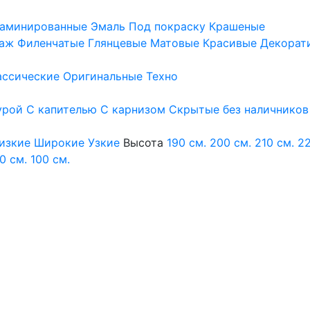
аминированные
Эмаль
Под покраску
Крашеные
аж
Филенчатые
Глянцевые
Матовые
Красивые
Декорат
ассические
Оригинальные
Техно
урой
С капителью
С карнизом
Скрытые без наличников
изкие
Широкие
Узкие
Высота
190 см.
200 см.
210 см.
22
0 см.
100 см.