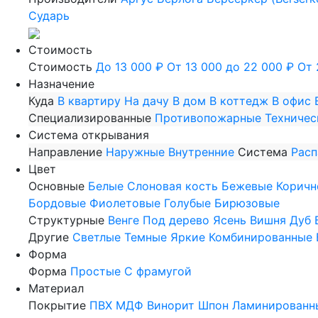
Сударь
Стоимость
Стоимость
До 13 000 ₽
От 13 000 до 22 000 ₽
От 
Назначение
Куда
В квартиру
На дачу
В дом
В коттедж
В офис
Специализированные
Противопожарные
Техничес
Система открывания
Направление
Наружные
Внутренние
Система
Рас
Цвет
Основные
Белые
Слоновая кость
Бежевые
Коричн
Бордовые
Фиолетовые
Голубые
Бирюзовые
Структурные
Венге
Под дерево
Ясень
Вишня
Дуб
Другие
Светлые
Темные
Яркие
Комбинированные
Форма
Форма
Простые
С фрамугой
Материал
Покрытие
ПВХ
МДФ
Винорит
Шпон
Ламинированн