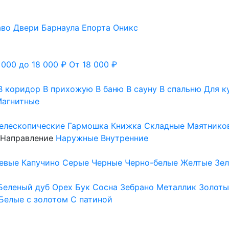
аво
Двери Барнаула
Епорта
Оникс
 000 до 18 000 ₽
От 18 000 ₽
В коридор
В прихожую
В баню
В сауну
В спальню
Для к
агнитные
елескопические
Гармошка
Книжка
Складные
Маятнико
Направление
Наружные
Внутренние
евые
Капучино
Серые
Черные
Черно-белые
Желтые
Зе
Беленый дуб
Орех
Бук
Сосна
Зебрано
Металлик
Золоты
Белые с золотом
С патиной