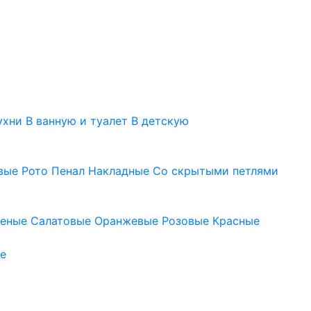
ухни
В ванную и туалет
В детскую
вые
Рото
Пенал
Накладные
Со скрытыми петлями
леные
Салатовые
Оранжевые
Розовые
Красные
е