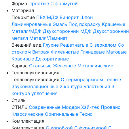
Форма
Простые
С фрамугой
Материал
Покрытие
ПВХ
МДФ
Винорит
Шпон
Ламинированные
Эмаль
Под покраску
Крашеные
Металл/МДФ
Двухсторонний МДФ
Двухсторонний
металл
Металл/Ламинат
Внешний вид
Глухие
Решетчатые
С зеркалом
Со
стеклом
Витраж
Филенчатые
Глянцевые
Матовые
Красивые
Декоративные
Каркас
Стальные
Железные
Металлические
Теплозвукоизоляция
Теплозвукоизоляция
С терморазрывом
Теплые
Звукоизоляционные
2 контура уплотнения
3
контура уплотнения
Стиль
СТИЛЬ
Современные
Модерн
Хай-тек
Прованс
Классические
Оригинальные
Техно
Комплектация
Комплектация
С коробкой
С фурнитурой
С