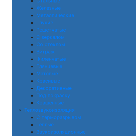
Стальные
Железные
Металлические
Глухие
Решетчатые
С зеркалом
Со стеклом
Витраж
Филенчатые
Глянцевые
Матовые
Красивые
Декоративные
Под покраску
Крашенные
Теплозвукоизоляция
С терморазрывом
Теплые
Звукоизоляционные