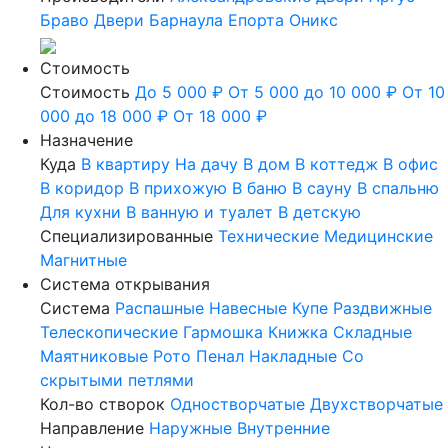
Браво
Двери Барнаула
Епорта
Оникс
Стоимость
Стоимость
До 5 000 ₽
От 5 000 до 10 000 ₽
От 10
000 до 18 000 ₽
От 18 000 ₽
Назначение
Куда
В квартиру
На дачу
В дом
В коттедж
В офис
В коридор
В прихожую
В баню
В сауну
В спальню
Для кухни
В ванную и туалет
В детскую
Специализированные
Технические
Медицинские
Магнитные
Система открывания
Система
Распашные
Навесные
Купе
Раздвижные
Телескопические
Гармошка
Книжка
Складные
Маятниковые
Рото
Пенал
Накладные
Со
скрытыми петлями
Кол-во створок
Одностворчатые
Двухстворчатые
Направление
Наружные
Внутренние