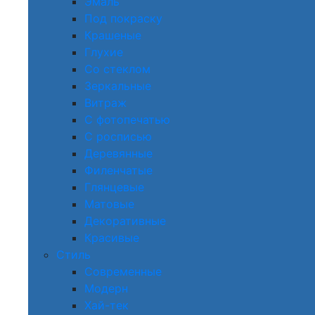
Эмаль
Под покраску
Крашеные
Глухие
Со стеклом
Зеркальные
Витраж
С фотопечатью
С росписью
Деревянные
Филенчатые
Глянцевые
Матовые
Декоративные
Красивые
Стиль
Современные
Модерн
Хай-тек