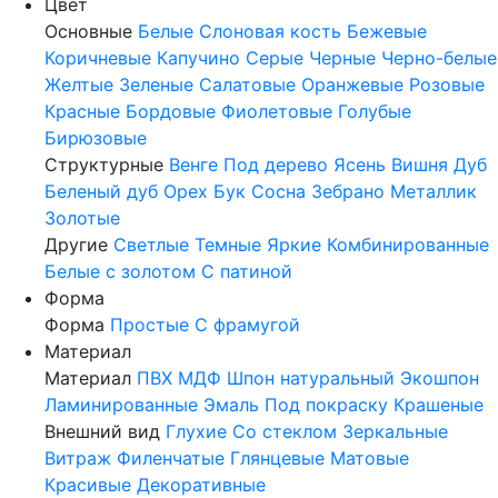
Цвет
Основные
Белые
Слоновая кость
Бежевые
Коричневые
Капучино
Серые
Черные
Черно-белые
Желтые
Зеленые
Салатовые
Оранжевые
Розовые
Красные
Бордовые
Фиолетовые
Голубые
Бирюзовые
Структурные
Венге
Под дерево
Ясень
Вишня
Дуб
Беленый дуб
Орех
Бук
Сосна
Зебрано
Металлик
Золотые
Другие
Светлые
Темные
Яркие
Комбинированные
Белые с золотом
С патиной
Форма
Форма
Простые
С фрамугой
Материал
Материал
ПВХ
МДФ
Шпон натуральный
Экошпон
Ламинированные
Эмаль
Под покраску
Крашеные
Внешний вид
Глухие
Со стеклом
Зеркальные
Витраж
Филенчатые
Глянцевые
Матовые
Красивые
Декоративные