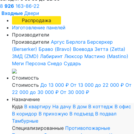
8
926
163-86-22
Входные
Двери
Распродажа
Изготовление панелей
Производители
Производители
Аргус
Берлога
Берсеркер
(Berserker)
Браво (Bravo)
Воевода
Зетта (Zetta)
ЗМД (ZMD)
Лабиринт
Люксор
Мастино (Mastino)
Меги
Персона
Снедо
Сударь
Стоимость
Стоимость
До 13 000 ₽
От 13 000 до 22 000 ₽
От
22 000 до 30 000 ₽
От 30 000 ₽
Назначение
Куда
В квартиру
На дачу
В дом
В коттедж
В офис
В коридор
В прихожую
В подъезд
В подвал
Тамбурные
Специализированные
Противопожарные