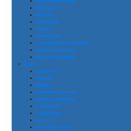
Телескопические
Гармошка
Книжка
Складные
Пенал
Накладные
Со скрытыми петлями
Одностворчатые
Двухстворчатые
Цвета
Светлые
Темные
Яркие
Комбинированные
Белые с золотым
С патиной
Под дерево
Белые
Слоновая кость