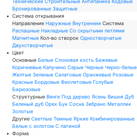
Технические
Строительные
Антипаника
Кодовые
Бронированные
Защитные
Система открывания
Направление
Наружные
Внутренние
Система
Распашные
Накладные
Со скрытыми петлями
Магнитные
Кол-во створок
Одностворчатые
Двухстворчатые
Цвет
Основные
Белые
Слоновая кость
Бежевые
Коричневые
Капучино
Серые
Черные
Черно-белые
Желтые
Зеленые
Салатовые
Оранжевые
Розовые
Красные
Бордовые
Фиолетовые
Голубые
Бирюзовые
Структурные
Венге
Под дерево
Ясень
Вишня
Дуб
Беленый дуб
Орех
Бук
Сосна
Зебрано
Металлик
Золотые
Другие
Светлые
Темные
Яркие
Комбинированные
Белые с золотом
С патиной
Форма