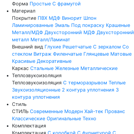
Форма
Простые
С фрамугой
Материал
Покрытие
ПВХ
МДФ
Винорит
Шпон
Ламинированные
Эмаль
Под покраску
Крашеные
Металл/МДФ
Двухсторонний МДФ
Двухсторонний
металл
Металл/Ламинат
Внешний вид
Глухие
Решетчатые
С зеркалом
Со
стеклом
Витраж
Филенчатые
Глянцевые
Матовые
Красивые
Декоративные
Каркас
Стальные
Железные
Металлические
Теплозвукоизоляция
Теплозвукоизоляция
С терморазрывом
Теплые
Звукоизоляционные
2 контура уплотнения
3
контура уплотнения
Стиль
СТИЛЬ
Современные
Модерн
Хай-тек
Прованс
Классические
Оригинальные
Техно
Комплектация
Комплектация
С коробкой
С фурнитурой
С