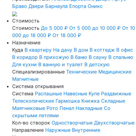
Браво
Двери Барнаула
Епорта
Оникс
Стоимость
Стоимость
До 5 000 ₽
От 5 000 до 10 000 ₽
От 10
000 до 18 000 ₽
От 18 000 ₽
Назначение
Куда
В квартиру
На дачу
В дом
В коттедж
В офис
В коридор
В прихожую
В баню
В сауну
В спальню
Для кухни
В ванную и туалет
В детскую
Специализированные
Технические
Медицинские
Магнитные
Система открывания
Система
Распашные
Навесные
Купе
Раздвижные
Телескопические
Гармошка
Книжка
Складные
Маятниковые
Рото
Пенал
Накладные
Со
скрытыми петлями
Кол-во створок
Одностворчатые
Двухстворчатые
Направление
Наружные
Внутренние