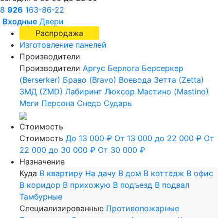
8
926
163-86-22
Входные
Двери
Распродажа
Изготовление панелей
Производители
Производители
Аргус
Берлога
Берсеркер
(Berserker)
Браво (Bravo)
Воевода
Зетта (Zetta)
ЗМД (ZMD)
Лабиринт
Люксор
Мастино (Mastino)
Меги
Персона
Снедо
Сударь
Стоимость
Стоимость
До 13 000 ₽
От 13 000 до 22 000 ₽
От
22 000 до 30 000 ₽
От 30 000 ₽
Назначение
Куда
В квартиру
На дачу
В дом
В коттедж
В офис
В коридор
В прихожую
В подъезд
В подвал
Тамбурные
Специализированные
Противопожарные