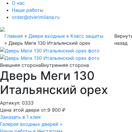
О нас
Наши работы
order@dverimilana.ru
Главная
»
Двери входные
»
Класс защиты
Вернут
»
Дверь Меги 130 Итальянский орех
назад
Внешняя сторона
Внутренняя сторона
Дверь Меги 130
Итальянский орех
Артикул: 0333
Цена этой двери от:
9 900 ₽
Заказать в 1 клик
Галерея входных дверей »
Наши работы в Инстаграм