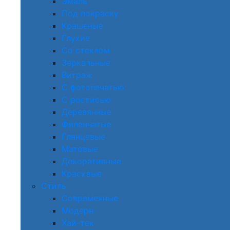
Эмаль
Под покраску
Крашеные
Глухие
Со стеклом
Зеркальные
Витраж
С фотопечатью
С росписью
Деревянные
Филенчатые
Глянцевые
Матовые
Декоративные
Красивые
Стиль
Современные
Модерн
Хай-тек