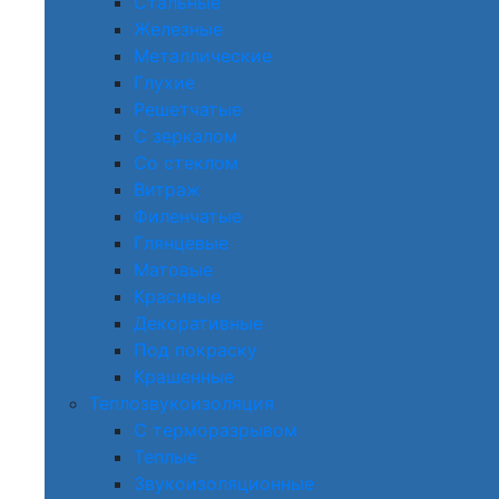
Стальные
Железные
Металлические
Глухие
Решетчатые
С зеркалом
Со стеклом
Витраж
Филенчатые
Глянцевые
Матовые
Красивые
Декоративные
Под покраску
Крашенные
Теплозвукоизоляция
С терморазрывом
Теплые
Звукоизоляционные