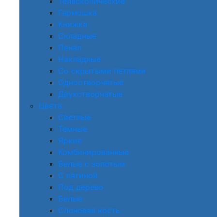
Телескопические
Гармошка
Книжка
Складные
Пенал
Накладные
Со скрытыми петлями
Одностворчатые
Двухстворчатые
Цвета
Светлые
Темные
Яркие
Комбинированные
Белые с золотым
С патиной
Под дерево
Белые
Слоновая кость