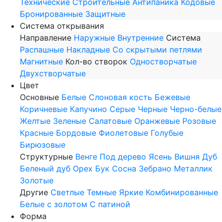
Технические
Строительные
Антипаника
Кодовые
Бронированные
Защитные
Система открывания
Направление
Наружные
Внутренние
Система
Распашные
Накладные
Со скрытыми петлями
Магнитные
Кол-во створок
Одностворчатые
Двухстворчатые
Цвет
Основные
Белые
Слоновая кость
Бежевые
Коричневые
Капучино
Серые
Черные
Черно-белые
Желтые
Зеленые
Салатовые
Оранжевые
Розовые
Красные
Бордовые
Фиолетовые
Голубые
Бирюзовые
Структурные
Венге
Под дерево
Ясень
Вишня
Дуб
Беленый дуб
Орех
Бук
Сосна
Зебрано
Металлик
Золотые
Другие
Светлые
Темные
Яркие
Комбинированные
Белые с золотом
С патиной
Форма