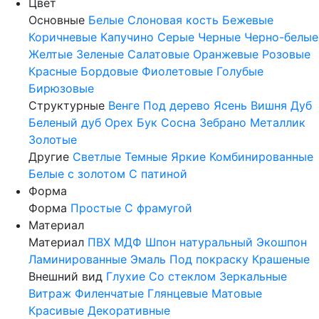
Цвет
Основные
Белые
Слоновая кость
Бежевые
Коричневые
Капучино
Серые
Черные
Черно-белые
Желтые
Зеленые
Салатовые
Оранжевые
Розовые
Красные
Бордовые
Фиолетовые
Голубые
Бирюзовые
Структурные
Венге
Под дерево
Ясень
Вишня
Дуб
Беленый дуб
Орех
Бук
Сосна
Зебрано
Металлик
Золотые
Другие
Светлые
Темные
Яркие
Комбинированные
Белые с золотом
С патиной
Форма
Форма
Простые
С фрамугой
Материал
Материал
ПВХ
МДФ
Шпон натуральный
Экошпон
Ламинированные
Эмаль
Под покраску
Крашеные
Внешний вид
Глухие
Со стеклом
Зеркальные
Витраж
Филенчатые
Глянцевые
Матовые
Красивые
Декоративные