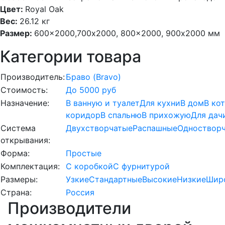
Цвет:
Royal Oak
Вес:
26.12 кг
Размер:
600×2000,700х2000, 800×2000, 900х2000 мм
Категории товара
Производитель:
Браво (Bravo)
Стоимость:
До 5000 руб
Назначение:
В ванную и туалет
Для кухни
В дом
В ко
коридор
В спальню
В прихожую
Для дач
Система
Двухстворчатые
Распашные
Одноствор
открывания:
Форма:
Простые
Комплектация:
С коробкой
С фурнитурой
Размеры:
Узкие
Стандартные
Высокие
Низкие
Шир
Страна:
Россия
Производители