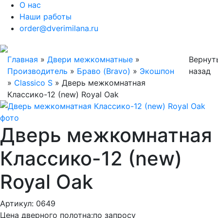
О нас
Наши работы
order@dverimilana.ru
Главная
»
Двери межкомнатные
»
Вернут
Производитель
»
Браво (Bravo)
»
Экошпон
назад
»
Classico S
»
Дверь межкомнатная
Классико-12 (new) Royal Oak
Дверь межкомнатная
Классико-12 (new)
Royal Oak
Артикул: 0649
Цена дверного полотна:
по запросу