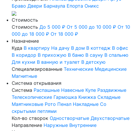
Браво
Двери Барнаула
Епорта
Оникс
Стоимость
Стоимость
До 5 000 ₽
От 5 000 до 10 000 ₽
От 10
000 до 18 000 ₽
От 18 000 ₽
Назначение
Куда
В квартиру
На дачу
В дом
В коттедж
В офис
В коридор
В прихожую
В баню
В сауну
В спальню
Для кухни
В ванную и туалет
В детскую
Специализированные
Технические
Медицинские
Магнитные
Система открывания
Система
Распашные
Навесные
Купе
Раздвижные
Телескопические
Гармошка
Книжка
Складные
Маятниковые
Рото
Пенал
Накладные
Со
скрытыми петлями
Кол-во створок
Одностворчатые
Двухстворчатые
Направление
Наружные
Внутренние