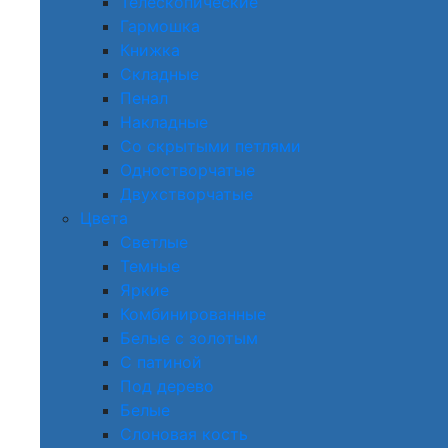
Телескопические
Гармошка
Книжка
Складные
Пенал
Накладные
Со скрытыми петлями
Одностворчатые
Двухстворчатые
Цвета
Светлые
Темные
Яркие
Комбинированные
Белые с золотым
С патиной
Под дерево
Белые
Слоновая кость