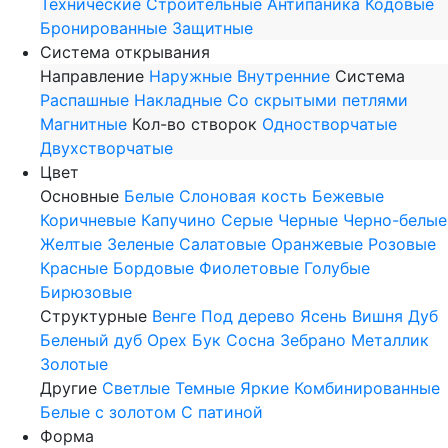
Технические
Строительные
Антипаника
Кодовые
Бронированные
Защитные
Система открывания
Направление
Наружные
Внутренние
Система
Распашные
Накладные
Со скрытыми петлями
Магнитные
Кол-во створок
Одностворчатые
Двухстворчатые
Цвет
Основные
Белые
Слоновая кость
Бежевые
Коричневые
Капучино
Серые
Черные
Черно-белые
Желтые
Зеленые
Салатовые
Оранжевые
Розовые
Красные
Бордовые
Фиолетовые
Голубые
Бирюзовые
Структурные
Венге
Под дерево
Ясень
Вишня
Дуб
Беленый дуб
Орех
Бук
Сосна
Зебрано
Металлик
Золотые
Другие
Светлые
Темные
Яркие
Комбинированные
Белые с золотом
С патиной
Форма