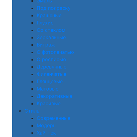
Эмаль
Под покраску
Крашеные
Глухие
Со стеклом
Зеркальные
Витраж
С фотопечатью
С росписью
Деревянные
Филенчатые
Глянцевые
Матовые
Декоративные
Красивые
Стиль
Современные
Модерн
Хай-тек