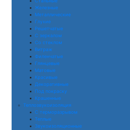
Стальные
Железные
Металлические
Глухие
Решетчатые
С зеркалом
Со стеклом
Витраж
Филенчатые
Глянцевые
Матовые
Красивые
Декоративные
Под покраску
Крашенные
Теплозвукоизоляция
С терморазрывом
Теплые
Звукоизоляционные