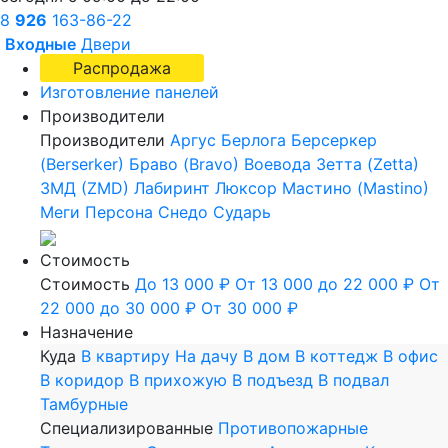
8
926
163-86-22
Входные
Двери
Распродажа
Изготовление панелей
Производители
Производители
Аргус
Берлога
Берсеркер
(Berserker)
Браво (Bravo)
Воевода
Зетта (Zetta)
ЗМД (ZMD)
Лабиринт
Люксор
Мастино (Mastino)
Меги
Персона
Снедо
Сударь
Стоимость
Стоимость
До 13 000 ₽
От 13 000 до 22 000 ₽
От
22 000 до 30 000 ₽
От 30 000 ₽
Назначение
Куда
В квартиру
На дачу
В дом
В коттедж
В офис
В коридор
В прихожую
В подъезд
В подвал
Тамбурные
Специализированные
Противопожарные