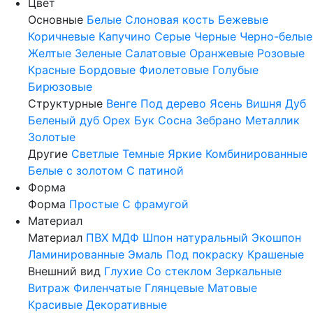
Цвет
Основные
Белые
Слоновая кость
Бежевые
Коричневые
Капучино
Серые
Черные
Черно-белые
Желтые
Зеленые
Салатовые
Оранжевые
Розовые
Красные
Бордовые
Фиолетовые
Голубые
Бирюзовые
Структурные
Венге
Под дерево
Ясень
Вишня
Дуб
Беленый дуб
Орех
Бук
Сосна
Зебрано
Металлик
Золотые
Другие
Светлые
Темные
Яркие
Комбинированные
Белые с золотом
С патиной
Форма
Форма
Простые
С фрамугой
Материал
Материал
ПВХ
МДФ
Шпон натуральный
Экошпон
Ламинированные
Эмаль
Под покраску
Крашеные
Внешний вид
Глухие
Со стеклом
Зеркальные
Витраж
Филенчатые
Глянцевые
Матовые
Красивые
Декоративные