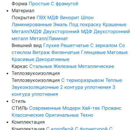
Форма
Простые
С фрамугой
Материал
Покрытие
ПВХ
МДФ
Винорит
Шпон
Ламинированные
Эмаль
Под покраску
Крашеные
Металл/МДФ
Двухсторонний МДФ
Двухсторонний
металл
Металл/Ламинат
Внешний вид
Глухие
Решетчатые
С зеркалом
Со
стеклом
Витраж
Филенчатые
Глянцевые
Матовые
Красивые
Декоративные
Каркас
Стальные
Железные
Металлические
Теплозвукоизоляция
Теплозвукоизоляция
С терморазрывом
Теплые
Звукоизоляционные
2 контура уплотнения
3
контура уплотнения
Стиль
СТИЛЬ
Современные
Модерн
Хай-тек
Прованс
Классические
Оригинальные
Техно
Комплектация
Комплектация
С коробкой
С фурнитурой
С