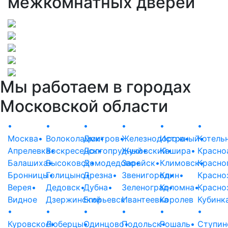
межкомнатных дверей
Мы работаем в городах
Московской области
•
•
•
•
•
•
Москва
•
Волоколамск
Дмитров
•
•
Железнодорожный
Истра
•
Котель
•
Апрелевка
Воскресенск
•
Долгопрудный
•
Жуковский
•
Кашира
•
•
Красно
Балашиха
Высоковск
•
Домодедово
•
Зарайск
•
•
Климовск
Красно
•
Бронницы
Голицыно
•
Дрезна
•
•
Звенигород
Клин
•
•
Красно
Верея
•
Дедовск
•
Дубна
•
Зеленоград
Коломна
•
•
Красно
Видное
Дзержинский
Егорьевск
Ивантеевка
Королев
Кубинк
•
•
•
•
•
•
Куровское
Люберцы
•
•
Одинцово
Подольск
•
Рошаль
•
•
Ступин