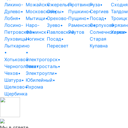
Ликино-
Можайск
•
Ожерелье
Протвино
•
Руза
•
•
Сходня
Дулево
•
Московский
Озеры
•
•
Пушкино
•
Сергиев
Талдом
Лобня
•
Мытищи
•
Орехово-
Пущино
•
Посад
•
Троицк
Лосино-
Наро-
Зуево
•
Раменское
Серпухов
•
Фрязин
•
Петровский
Фоминск
•
•
Павловский
Реутов
Солнечногорск
Химки
•
Луховицы
Ногинск
•
Посад
•
Старая
Лыткарино
Пересвет
Купавна
•
•
Хотьково
Электрогорск
•
•
Черноголовка
Электросталь
•
•
Чехов
•
Электроугли
•
Шатура
•
Юбилейный
•
Щелково
•
Яхрома
Щербинка
Мы в ответе