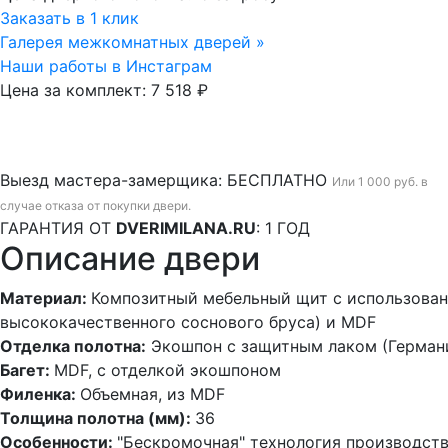
Заказать в 1 клик
Галерея межкомнатных дверей »
Наши работы в Инстаграм
Цена за комплект:
7 518 ₽
Выезд мастера-замерщика:
БЕСПЛАТНО
Или 1 000 руб. в
случае отказа от покупки двери.
ГАРАНТИЯ ОТ
DVERIMILANA.RU
:
1 ГОД
Описание двери
Материал:
Композитный мебельный щит с использован
высококачественного соснового бруса) и MDF
Отделка полотна:
Экошпон с защитным лаком (Герман
Багет:
MDF, с отделкой экошпоном
Филенка:
Объемная, из MDF
Толщина полотна (мм):
36
Особенности:
"Бескромочная" технология производст