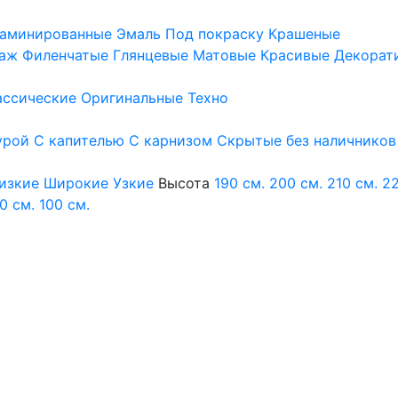
аминированные
Эмаль
Под покраску
Крашеные
аж
Филенчатые
Глянцевые
Матовые
Красивые
Декорат
ассические
Оригинальные
Техно
урой
С капителью
С карнизом
Скрытые без наличников
изкие
Широкие
Узкие
Высота
190 см.
200 см.
210 см.
22
0 см.
100 см.