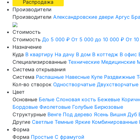
Распродажа
Производители
Производители
Александровские двери
Аргус
Бр
Стоимость
Стоимость
До 5 000 ₽
От 5 000 до 10 000 ₽
От 10
Назначение
Куда
В квартиру
На дачу
В дом
В коттедж
В офис
Специализированные
Технические
Медицинские
М
Система открывания
Система
Распашные
Навесные
Купе
Раздвижные
Т
Кол-во створок
Одностворчатые
Двухстворчатые
Цвет
Основные
Белые
Слоновая кость
Бежевые
Коричн
Бордовые
Фиолетовые
Голубые
Бирюзовые
Структурные
Венге
Под дерево
Ясень
Вишня
Дуб
Другие
Светлые
Темные
Яркие
Комбинированные
Форма
Форма
Простые
С фрамугой