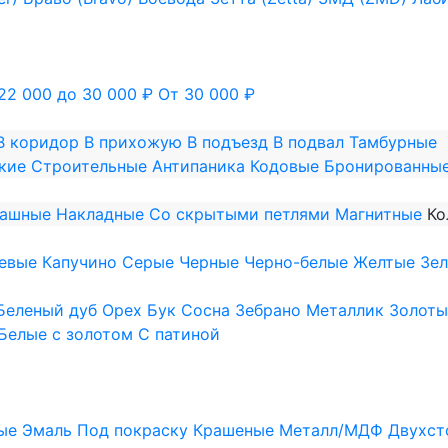
22 000 до 30 000 ₽
От 30 000 ₽
В коридор
В прихожую
В подъезд
В подвал
Тамбурные
кие
Строительные
Антипаника
Кодовые
Бронированны
пашные
Накладные
Со скрытыми петлями
Магнитные
Ко
евые
Капучино
Серые
Черные
Черно-белые
Желтые
Зе
Беленый дуб
Орех
Бук
Сосна
Зебрано
Металлик
Золоты
Белые с золотом
С патиной
ые
Эмаль
Под покраску
Крашеные
Металл/МДФ
Двухст