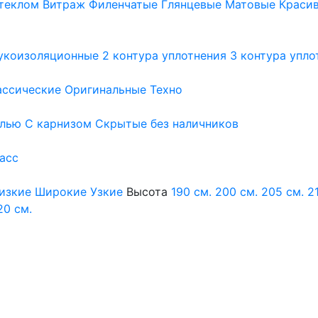
теклом
Витраж
Филенчатые
Глянцевые
Матовые
Краси
укоизоляционные
2 контура уплотнения
3 контура упло
ассические
Оригинальные
Техно
елью
С карнизом
Скрытые без наличников
ласс
изкие
Широкие
Узкие
Высота
190 см.
200 см.
205 см.
2
20 см.