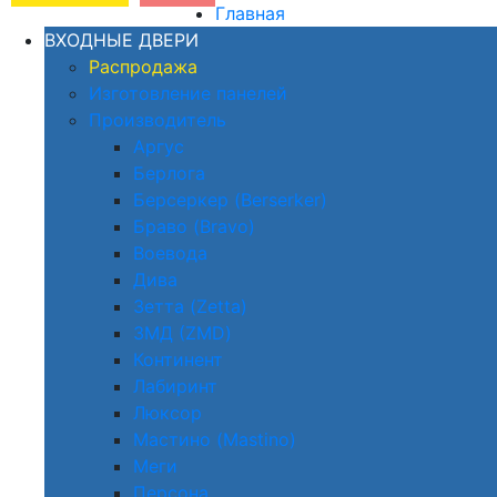
Главная
ВХОДНЫЕ ДВЕРИ
Распродажа
Изготовление панелей
Производитель
Аргус
Берлога
Берсеркер (Berserker)
Браво (Bravo)
Воевода
Дива
Зетта (Zetta)
ЗМД (ZMD)
Континент
Лабиринт
Люксор
Мастино (Mastino)
Меги
Персона