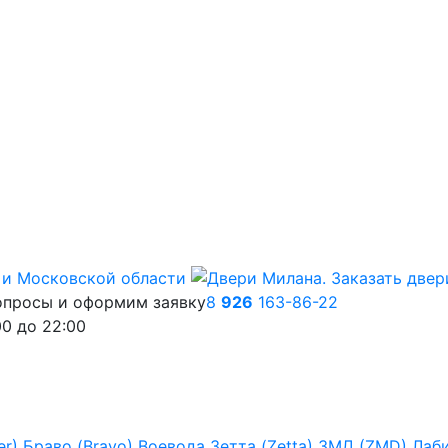
опросы и оформим заявку
8
926
163-86-22
00
до
22:00
er)
Браво (Bravo)
Воевода
Зетта (Zetta)
ЗМД (ZMD)
Лаб