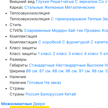
Внешний вид
Глухие
Решетчатые
С зеркалом
Со с
Каркас
Стальные
Железные
Металлические
Теплозвукоизоляция
Теплозвукоизоляция
С терморазрывом
Теплые
Зв
Стиль
СТИЛЬ
Современные
Модерн
Хай-тек
Прованс
Кл
Комплектация
Комплектация
С коробкой
С фурнитурой
С капит
Класс защиты
Класс защиты
1 класс
2 класс
3 класс
4 класс
5 к
Размеры
Габариты
Стандартные
Нестандартные
Высокие
Н
Ширина
86 см.
87 см.
88 см.
96 см.
97 см.
98 см.
1
Наличие
Наличие
Готовые
На заказ
Страны
Страны
Россия
Белоруссия
Китай
Межкомнатные
Двери