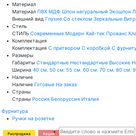
Материал
Материал
ПВХ
МДФ
Шпон натуральный
Экошпон
Л
Внешний вид
Глухие
Со стеклом
Зеркальные
Витр
Стиль
СТИЛЬ
Современные
Модерн
Хай-тек
Прованс
Кл
Комплектация
Комплектация
С притвором
С коробкой
С фурнит
Размеры
Габариты
Стандартные
Нестандартные
Высокие
Н
Ширина
40 см.
50 см.
55 см.
60 см.
70 см.
80 см.
9
Наличие
Наличие
Готовые
На заказ
Страны
Страны
Россия
Белоруссия
Италия
Фурнитура
Ручки на розетке
Распродажа
Акции