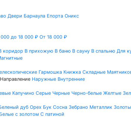
аво
Двери Барнаула
Епорта
Оникс
 000 до 18 000 ₽
От 18 000 ₽
В коридор
В прихожую
В баню
В сауну
В спальню
Для к
агнитные
елескопические
Гармошка
Книжка
Складные
Маятнико
Направление
Наружные
Внутренние
евые
Капучино
Серые
Черные
Черно-белые
Желтые
Зе
Беленый дуб
Орех
Бук
Сосна
Зебрано
Металлик
Золоты
Белые с золотом
С патиной