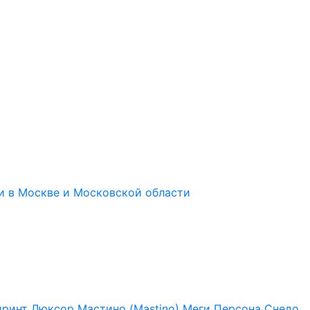
иринт
Люксор
Мастино (Mastino)
Меги
Персона
Снедо