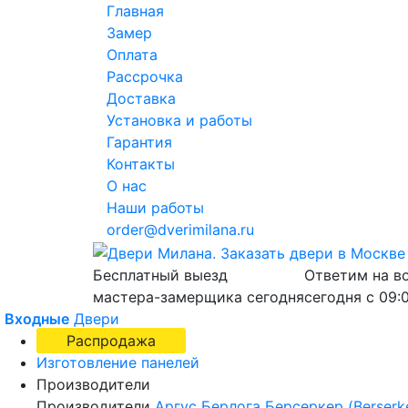
Главная
Замер
Оплата
Рассрочка
Доставка
Установка и работы
Гарантия
Контакты
О нас
Наши работы
order@dverimilana.ru
Бесплатный
выезд
Ответим на в
мастера-замерщика
сегодня
сегодня с
09:
Входные
Двери
Распродажа
Изготовление панелей
Производители
Производители
Аргус
Берлога
Берсеркер (Berserk