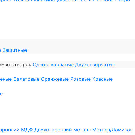
е
Защитные
л-во створок
Одностворчатые
Двухстворчатые
леные
Салатовые
Оранжевые
Розовые
Красные
е
оронний МДФ
Двухсторонний металл
Металл/Ламинат