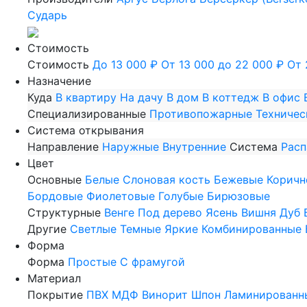
Сударь
Стоимость
Стоимость
До 13 000 ₽
От 13 000 до 22 000 ₽
От 
Назначение
Куда
В квартиру
На дачу
В дом
В коттедж
В офис
Специализированные
Противопожарные
Техничес
Система открывания
Направление
Наружные
Внутренние
Система
Рас
Цвет
Основные
Белые
Слоновая кость
Бежевые
Коричн
Бордовые
Фиолетовые
Голубые
Бирюзовые
Структурные
Венге
Под дерево
Ясень
Вишня
Дуб
Другие
Светлые
Темные
Яркие
Комбинированные
Форма
Форма
Простые
С фрамугой
Материал
Покрытие
ПВХ
МДФ
Винорит
Шпон
Ламинированн