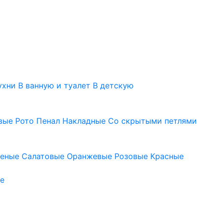
ухни
В ванную и туалет
В детскую
вые
Рото
Пенал
Накладные
Со скрытыми петлями
леные
Салатовые
Оранжевые
Розовые
Красные
е