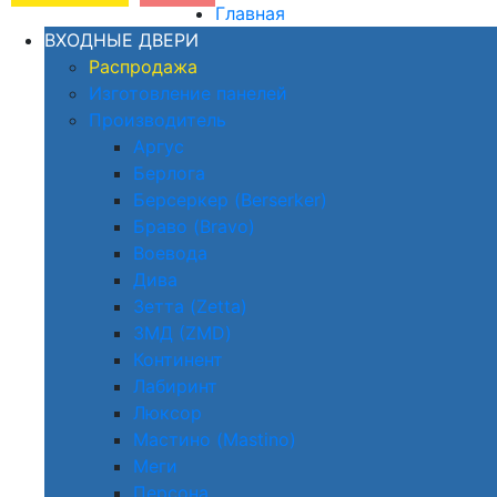
Главная
ВХОДНЫЕ ДВЕРИ
Распродажа
Изготовление панелей
Производитель
Аргус
Берлога
Берсеркер (Berserker)
Браво (Bravo)
Воевода
Дива
Зетта (Zetta)
ЗМД (ZMD)
Континент
Лабиринт
Люксор
Мастино (Mastino)
Меги
Персона