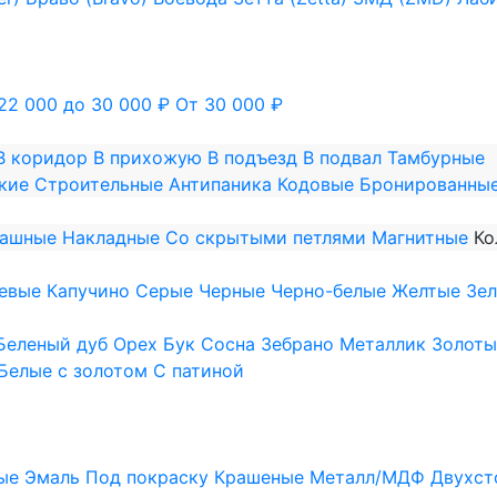
22 000 до 30 000 ₽
От 30 000 ₽
В коридор
В прихожую
В подъезд
В подвал
Тамбурные
кие
Строительные
Антипаника
Кодовые
Бронированны
пашные
Накладные
Со скрытыми петлями
Магнитные
Ко
евые
Капучино
Серые
Черные
Черно-белые
Желтые
Зе
Беленый дуб
Орех
Бук
Сосна
Зебрано
Металлик
Золоты
Белые с золотом
С патиной
ые
Эмаль
Под покраску
Крашеные
Металл/МДФ
Двухст