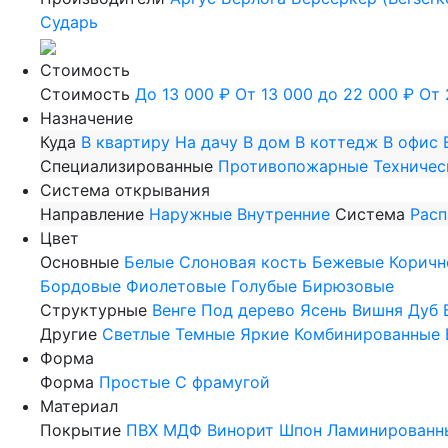
Сударь
Стоимость
Стоимость
До 13 000 ₽
От 13 000 до 22 000 ₽
От 
Назначение
Куда
В квартиру
На дачу
В дом
В коттедж
В офис
Специализированные
Противопожарные
Техничес
Система открывания
Направление
Наружные
Внутренние
Система
Рас
Цвет
Основные
Белые
Слоновая кость
Бежевые
Коричн
Бордовые
Фиолетовые
Голубые
Бирюзовые
Структурные
Венге
Под дерево
Ясень
Вишня
Дуб
Другие
Светлые
Темные
Яркие
Комбинированные
Форма
Форма
Простые
С фрамугой
Материал
Покрытие
ПВХ
МДФ
Винорит
Шпон
Ламинированн