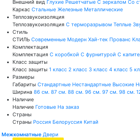
Внешний вид
Глухие
Решетчатые
С зеркалом
Со с
Каркас
Стальные
Железные
Металлические
Теплозвукоизоляция
Теплозвукоизоляция
С терморазрывом
Теплые
Зв
Стиль
СТИЛЬ
Современные
Модерн
Хай-тек
Прованс
Кл
Комплектация
Комплектация
С коробкой
С фурнитурой
С капит
Класс защиты
Класс защиты
1 класс
2 класс
3 класс
4 класс
5 к
Размеры
Габариты
Стандартные
Нестандартные
Высокие
Н
Ширина
86 см.
87 см.
88 см.
96 см.
97 см.
98 см.
1
Наличие
Наличие
Готовые
На заказ
Страны
Страны
Россия
Белоруссия
Китай
Межкомнатные
Двери