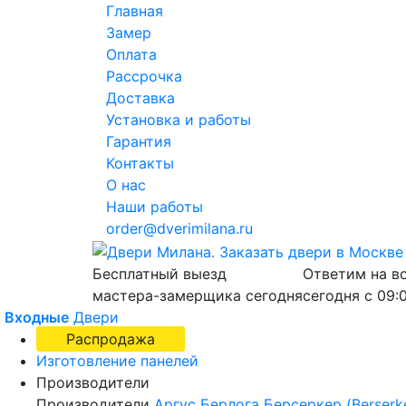
Главная
Замер
Оплата
Рассрочка
Доставка
Установка и работы
Гарантия
Контакты
О нас
Наши работы
order@dverimilana.ru
Бесплатный
выезд
Ответим на в
мастера-замерщика
сегодня
сегодня с
09:
Входные
Двери
Распродажа
Изготовление панелей
Производители
Производители
Аргус
Берлога
Берсеркер (Berserk