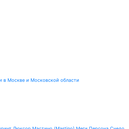
иринт
Люксор
Мастино (Mastino)
Меги
Персона
Снедо