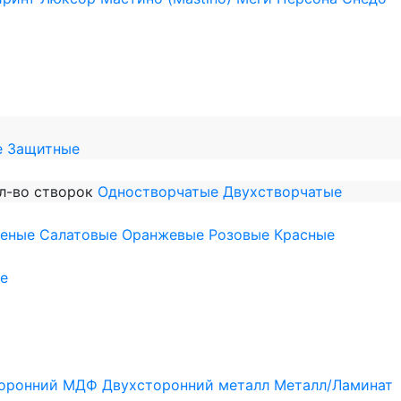
е
Защитные
л-во створок
Одностворчатые
Двухстворчатые
леные
Салатовые
Оранжевые
Розовые
Красные
е
оронний МДФ
Двухсторонний металл
Металл/Ламинат