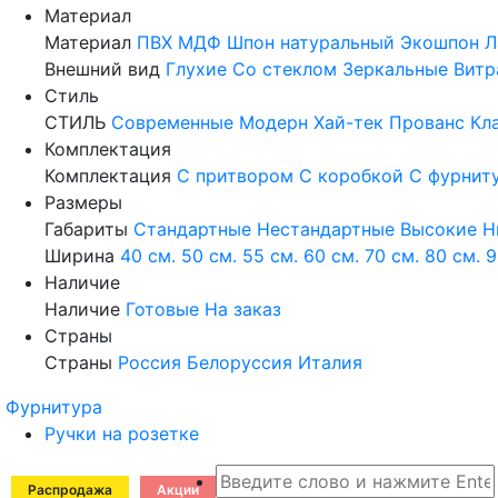
Материал
Материал
ПВХ
МДФ
Шпон натуральный
Экошпон
Л
Внешний вид
Глухие
Со стеклом
Зеркальные
Витр
Стиль
СТИЛЬ
Современные
Модерн
Хай-тек
Прованс
Кл
Комплектация
Комплектация
С притвором
С коробкой
С фурнит
Размеры
Габариты
Стандартные
Нестандартные
Высокие
Н
Ширина
40 см.
50 см.
55 см.
60 см.
70 см.
80 см.
9
Наличие
Наличие
Готовые
На заказ
Страны
Страны
Россия
Белоруссия
Италия
Фурнитура
Ручки на розетке
Распродажа
Акции