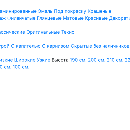
аминированные
Эмаль
Под покраску
Крашеные
аж
Филенчатые
Глянцевые
Матовые
Красивые
Декорат
ассические
Оригинальные
Техно
урой
С капителью
С карнизом
Скрытые без наличников
изкие
Широкие
Узкие
Высота
190 см.
200 см.
210 см.
22
0 см.
100 см.