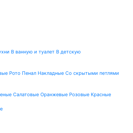
ухни
В ванную и туалет
В детскую
вые
Рото
Пенал
Накладные
Со скрытыми петлями
леные
Салатовые
Оранжевые
Розовые
Красные
е