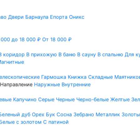
аво
Двери Барнаула
Епорта
Оникс
 000 до 18 000 ₽
От 18 000 ₽
В коридор
В прихожую
В баню
В сауну
В спальню
Для к
агнитные
елескопические
Гармошка
Книжка
Складные
Маятнико
Направление
Наружные
Внутренние
евые
Капучино
Серые
Черные
Черно-белые
Желтые
Зе
Беленый дуб
Орех
Бук
Сосна
Зебрано
Металлик
Золоты
Белые с золотом
С патиной