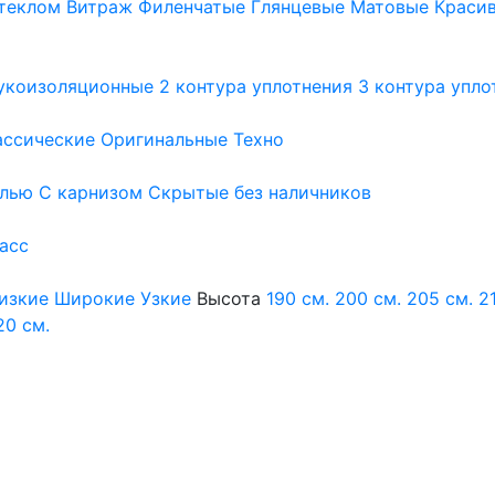
теклом
Витраж
Филенчатые
Глянцевые
Матовые
Краси
укоизоляционные
2 контура уплотнения
3 контура упло
ассические
Оригинальные
Техно
елью
С карнизом
Скрытые без наличников
ласс
изкие
Широкие
Узкие
Высота
190 см.
200 см.
205 см.
2
20 см.