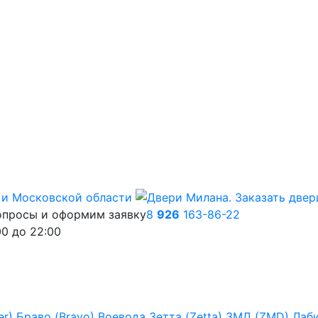
опросы и оформим заявку
8
926
163-86-22
00
до
22:00
er)
Браво (Bravo)
Воевода
Зетта (Zetta)
ЗМД (ZMD)
Лаб