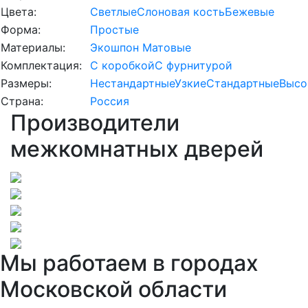
Цвета:
Светлые
Слоновая кость
Бежевые
Форма:
Простые
Материалы:
Экошпон
Матовые
Комплектация:
С коробкой
С фурнитурой
Размеры:
Нестандартные
Узкие
Стандартные
Высо
Страна:
Россия
Производители
межкомнатных дверей
Мы работаем в городах
Московской области