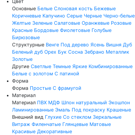
Цвет
Основные
Белые
Слоновая кость
Бежевые
Коричневые
Капучино
Серые
Черные
Черно-белые
Желтые
Зеленые
Салатовые
Оранжевые
Розовые
Красные
Бордовые
Фиолетовые
Голубые
Бирюзовые
Структурные
Венге
Под дерево
Ясень
Вишня
Дуб
Беленый дуб
Орех
Бук
Сосна
Зебрано
Металлик
Золотые
Другие
Светлые
Темные
Яркие
Комбинированные
Белые с золотом
С патиной
Форма
Форма
Простые
С фрамугой
Материал
Материал
ПВХ
МДФ
Шпон натуральный
Экошпон
Ламинированные
Эмаль
Под покраску
Крашеные
Внешний вид
Глухие
Со стеклом
Зеркальные
Витраж
Филенчатые
Глянцевые
Матовые
Красивые
Декоративные