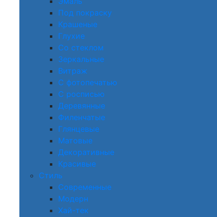
Эмаль
Под покраску
Крашеные
Глухие
Со стеклом
Зеркальные
Витраж
С фотопечатью
С росписью
Деревянные
Филенчатые
Глянцевые
Матовые
Декоративные
Красивые
Стиль
Современные
Модерн
Хай-тек