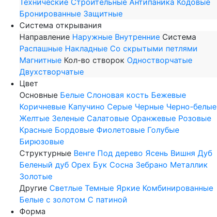
Технические
Строительные
Антипаника
Кодовые
Бронированные
Защитные
Система открывания
Направление
Наружные
Внутренние
Система
Распашные
Накладные
Со скрытыми петлями
Магнитные
Кол-во створок
Одностворчатые
Двухстворчатые
Цвет
Основные
Белые
Слоновая кость
Бежевые
Коричневые
Капучино
Серые
Черные
Черно-белые
Желтые
Зеленые
Салатовые
Оранжевые
Розовые
Красные
Бордовые
Фиолетовые
Голубые
Бирюзовые
Структурные
Венге
Под дерево
Ясень
Вишня
Дуб
Беленый дуб
Орех
Бук
Сосна
Зебрано
Металлик
Золотые
Другие
Светлые
Темные
Яркие
Комбинированные
Белые с золотом
С патиной
Форма