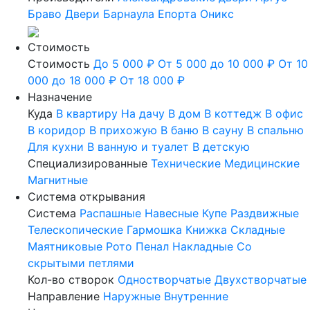
Браво
Двери Барнаула
Епорта
Оникс
Стоимость
Стоимость
До 5 000 ₽
От 5 000 до 10 000 ₽
От 10
000 до 18 000 ₽
От 18 000 ₽
Назначение
Куда
В квартиру
На дачу
В дом
В коттедж
В офис
В коридор
В прихожую
В баню
В сауну
В спальню
Для кухни
В ванную и туалет
В детскую
Специализированные
Технические
Медицинские
Магнитные
Система открывания
Система
Распашные
Навесные
Купе
Раздвижные
Телескопические
Гармошка
Книжка
Складные
Маятниковые
Рото
Пенал
Накладные
Со
скрытыми петлями
Кол-во створок
Одностворчатые
Двухстворчатые
Направление
Наружные
Внутренние