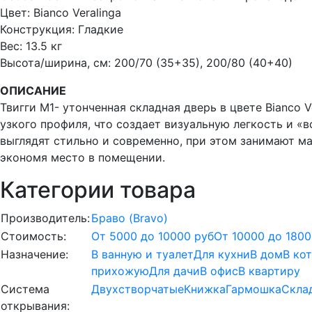
Цвет: Bianco Veralinga
Конструкция: Гладкие
Вес: 13.5 кг
Высота/ширина, см: 200/70 (35+35), 200/80 (40+40)
ОПИСАНИЕ
Твигги М1- утонченная складная дверь в цвете Bianco V
узкого профиля, что создает визуальную легкость и «
выглядят стильно и современно, при этом занимают м
экономя место в помещении.
Категории товара
Производитель:
Браво (Bravo)
Стоимость:
От 5000 до 10000 руб
От 10000 до 1800
Назначение:
В ванную и туалет
Для кухни
В дом
В ко
прихожую
Для дачи
В офис
В квартиру
Система
Двухстворчатые
Книжка
Гармошка
Скла
открывания: