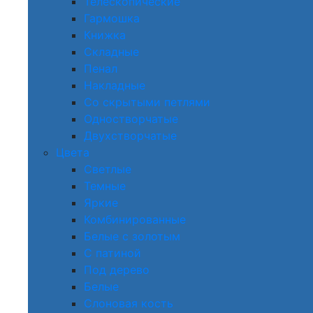
Телескопические
Гармошка
Книжка
Складные
Пенал
Накладные
Со скрытыми петлями
Одностворчатые
Двухстворчатые
Цвета
Светлые
Темные
Яркие
Комбинированные
Белые с золотым
С патиной
Под дерево
Белые
Слоновая кость