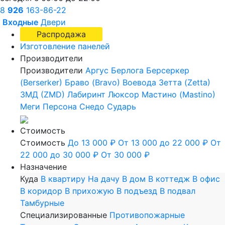
8
926
163-86-22
Входные
Двери
Распродажа
Изготовление панелей
Производители
Производители
Аргус
Берлога
Берсеркер
(Berserker)
Браво (Bravo)
Воевода
Зетта (Zetta)
ЗМД (ZMD)
Лабиринт
Люксор
Мастино (Mastino)
Меги
Персона
Снедо
Сударь
Стоимость
Стоимость
До 13 000 ₽
От 13 000 до 22 000 ₽
От
22 000 до 30 000 ₽
От 30 000 ₽
Назначение
Куда
В квартиру
На дачу
В дом
В коттедж
В офис
В коридор
В прихожую
В подъезд
В подвал
Тамбурные
Специализированные
Противопожарные