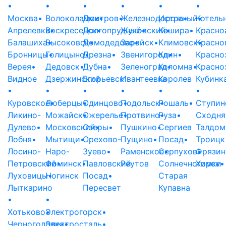
•
•
•
•
•
•
Москва
•
Волоколамск
Дмитров
•
•
Железнодорожный
Истра
•
Котель
•
Апрелевка
Воскресенск
•
Долгопрудный
•
Жуковский
•
Кашира
•
•
Красно
Балашиха
Высоковск
•
Домодедово
•
Зарайск
•
•
Климовск
Красно
•
Бронницы
Голицыно
•
Дрезна
•
•
Звенигород
Клин
•
•
Красно
Верея
•
Дедовск
•
Дубна
•
Зеленоград
Коломна
•
•
Красно
Видное
Дзержинский
Егорьевск
Ивантеевка
Королев
Кубинк
•
•
•
•
•
•
Куровское
Люберцы
•
•
Одинцово
Подольск
•
Рошаль
•
•
Ступин
Ликино-
Можайск
•
Ожерелье
Протвино
•
Руза
•
•
Сходня
Дулево
•
Московский
Озеры
•
•
Пушкино
•
Сергиев
Талдом
Лобня
•
Мытищи
•
Орехово-
Пущино
•
Посад
•
Троицк
Лосино-
Наро-
Зуево
•
Раменское
Серпухов
•
Фрязин
•
Петровский
Фоминск
•
•
Павловский
Реутов
Солнечногорск
Химки
•
Луховицы
Ногинск
•
Посад
•
Старая
Лыткарино
Пересвет
Купавна
•
•
Хотьково
Электрогорск
•
•
Черноголовка
Электросталь
•
•