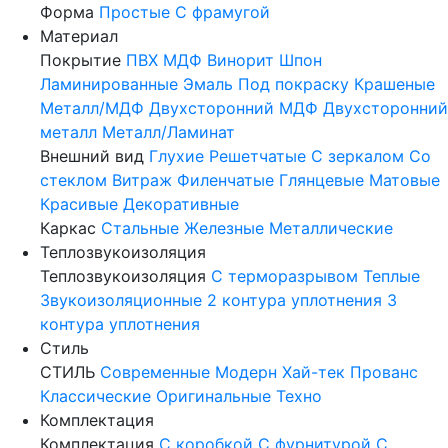
Форма
Простые
С фрамугой
Материал
Покрытие
ПВХ
МДФ
Винорит
Шпон
Ламинированные
Эмаль
Под покраску
Крашеные
Металл/МДФ
Двухсторонний МДФ
Двухсторонний
металл
Металл/Ламинат
Внешний вид
Глухие
Решетчатые
С зеркалом
Со
стеклом
Витраж
Филенчатые
Глянцевые
Матовые
Красивые
Декоративные
Каркас
Стальные
Железные
Металлические
Теплозвукоизоляция
Теплозвукоизоляция
С терморазрывом
Теплые
Звукоизоляционные
2 контура уплотнения
3
контура уплотнения
Стиль
СТИЛЬ
Современные
Модерн
Хай-тек
Прованс
Классические
Оригинальные
Техно
Комплектация
Комплектация
С коробкой
С фурнитурой
С