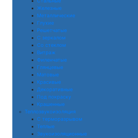
Стальные
Железные
Металлические
Глухие
Решетчатые
С зеркалом
Со стеклом
Витраж
Филенчатые
Глянцевые
Матовые
Красивые
Декоративные
Под покраску
Крашенные
Теплозвукоизоляция
С терморазрывом
Теплые
Звукоизоляционные