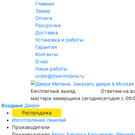
Главная
Замер
Оплата
Рассрочка
Доставка
Установка и работы
Гарантия
Контакты
О нас
Наши работы
order@dverimilana.ru
Бесплатный
выезд
Ответим на в
мастера-замерщика
сегодня
сегодня с
09:
Входные
Двери
Распродажа
Изготовление панелей
Производители
Производители
Аргус
Берлога
Берсеркер (Berserk