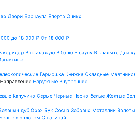
аво
Двери Барнаула
Епорта
Оникс
 000 до 18 000 ₽
От 18 000 ₽
В коридор
В прихожую
В баню
В сауну
В спальню
Для к
агнитные
елескопические
Гармошка
Книжка
Складные
Маятнико
Направление
Наружные
Внутренние
евые
Капучино
Серые
Черные
Черно-белые
Желтые
Зе
Беленый дуб
Орех
Бук
Сосна
Зебрано
Металлик
Золоты
Белые с золотом
С патиной