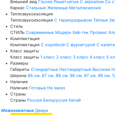
Внешний вид
Глухие
Решетчатые
С зеркалом
Со с
Каркас
Стальные
Железные
Металлические
Теплозвукоизоляция
Теплозвукоизоляция
С терморазрывом
Теплые
Зв
Стиль
СТИЛЬ
Современные
Модерн
Хай-тек
Прованс
Кл
Комплектация
Комплектация
С коробкой
С фурнитурой
С капит
Класс защиты
Класс защиты
1 класс
2 класс
3 класс
4 класс
5 к
Размеры
Габариты
Стандартные
Нестандартные
Высокие
Н
Ширина
86 см.
87 см.
88 см.
96 см.
97 см.
98 см.
1
Наличие
Наличие
Готовые
На заказ
Страны
Страны
Россия
Белоруссия
Китай
Межкомнатные
Двери