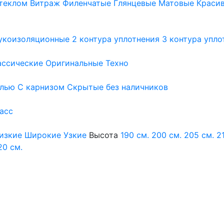
теклом
Витраж
Филенчатые
Глянцевые
Матовые
Краси
укоизоляционные
2 контура уплотнения
3 контура упло
ассические
Оригинальные
Техно
елью
С карнизом
Скрытые без наличников
ласс
изкие
Широкие
Узкие
Высота
190 см.
200 см.
205 см.
2
20 см.