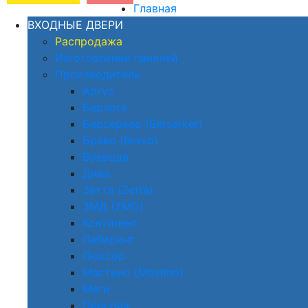
Главная
ВХОДНЫЕ ДВЕРИ
Распродажа
Изготовление панелей
Производитель
Аргус
Берлога
Берсеркер (Berserker)
Браво (Bravo)
Воевода
Дива
Зетта (Zetta)
ЗМД (ZMD)
Континент
Лабиринт
Люксор
Мастино (Mastino)
Меги
Персона