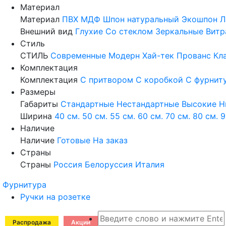
Материал
Материал
ПВХ
МДФ
Шпон натуральный
Экошпон
Л
Внешний вид
Глухие
Со стеклом
Зеркальные
Витр
Стиль
СТИЛЬ
Современные
Модерн
Хай-тек
Прованс
Кл
Комплектация
Комплектация
С притвором
С коробкой
С фурнит
Размеры
Габариты
Стандартные
Нестандартные
Высокие
Н
Ширина
40 см.
50 см.
55 см.
60 см.
70 см.
80 см.
9
Наличие
Наличие
Готовые
На заказ
Страны
Страны
Россия
Белоруссия
Италия
Фурнитура
Ручки на розетке
Распродажа
Акции