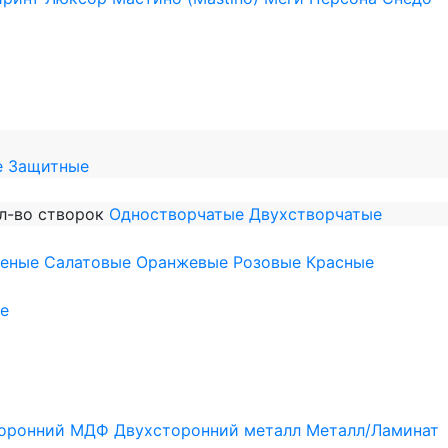
е
Защитные
л-во створок
Одностворчатые
Двухстворчатые
леные
Салатовые
Оранжевые
Розовые
Красные
е
оронний МДФ
Двухсторонний металл
Металл/Ламинат