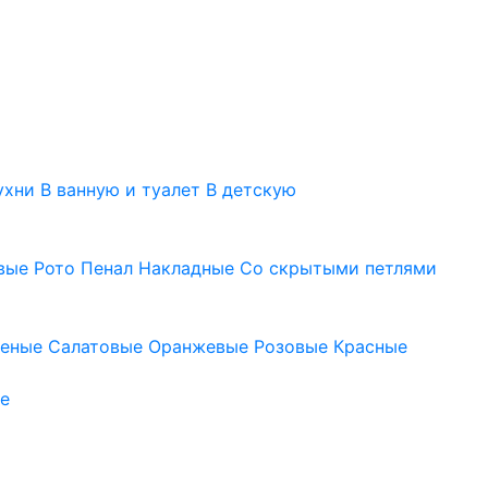
ухни
В ванную и туалет
В детскую
вые
Рото
Пенал
Накладные
Со скрытыми петлями
леные
Салатовые
Оранжевые
Розовые
Красные
е