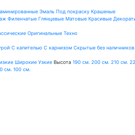
аминированные
Эмаль
Под покраску
Крашеные
аж
Филенчатые
Глянцевые
Матовые
Красивые
Декорат
ассические
Оригинальные
Техно
урой
С капителью
С карнизом
Скрытые без наличников
изкие
Широкие
Узкие
Высота
190 см.
200 см.
210 см.
22
0 см.
100 см.