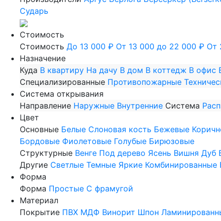
Сударь
Стоимость
Стоимость
До 13 000 ₽
От 13 000 до 22 000 ₽
От 
Назначение
Куда
В квартиру
На дачу
В дом
В коттедж
В офис
Специализированные
Противопожарные
Техничес
Система открывания
Направление
Наружные
Внутренние
Система
Рас
Цвет
Основные
Белые
Слоновая кость
Бежевые
Коричн
Бордовые
Фиолетовые
Голубые
Бирюзовые
Структурные
Венге
Под дерево
Ясень
Вишня
Дуб
Другие
Светлые
Темные
Яркие
Комбинированные
Форма
Форма
Простые
С фрамугой
Материал
Покрытие
ПВХ
МДФ
Винорит
Шпон
Ламинированн