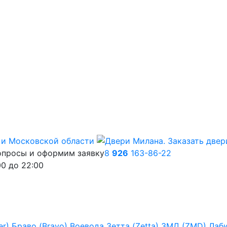
опросы и оформим заявку
8
926
163-86-22
00
до
22:00
er)
Браво (Bravo)
Воевода
Зетта (Zetta)
ЗМД (ZMD)
Лаб