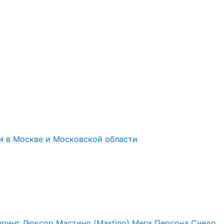
иринт
Люксор
Мастино (Mastino)
Меги
Персона
Снедо