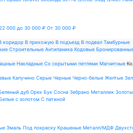
22 000 до 30 000 ₽
От 30 000 ₽
В коридор
В прихожую
В подъезд
В подвал
Тамбурные
кие
Строительные
Антипаника
Кодовые
Бронированны
пашные
Накладные
Со скрытыми петлями
Магнитные
Ко
евые
Капучино
Серые
Черные
Черно-белые
Желтые
Зе
Беленый дуб
Орех
Бук
Сосна
Зебрано
Металлик
Золоты
Белые с золотом
С патиной
ые
Эмаль
Под покраску
Крашеные
Металл/МДФ
Двухст