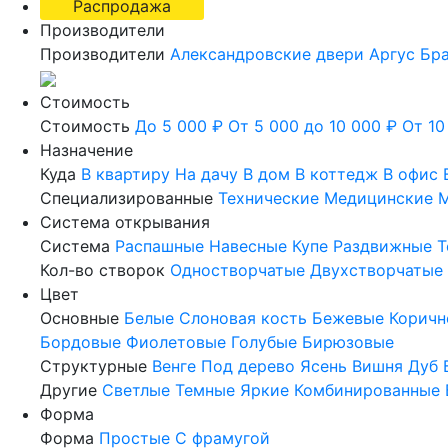
Распродажа
Производители
Производители
Александровские двери
Аргус
Бр
Стоимость
Стоимость
До 5 000 ₽
От 5 000 до 10 000 ₽
От 10
Назначение
Куда
В квартиру
На дачу
В дом
В коттедж
В офис
Специализированные
Технические
Медицинские
М
Система открывания
Система
Распашные
Навесные
Купе
Раздвижные
Т
Кол-во створок
Одностворчатые
Двухстворчатые
Цвет
Основные
Белые
Слоновая кость
Бежевые
Коричн
Бордовые
Фиолетовые
Голубые
Бирюзовые
Структурные
Венге
Под дерево
Ясень
Вишня
Дуб
Другие
Светлые
Темные
Яркие
Комбинированные
Форма
Форма
Простые
С фрамугой