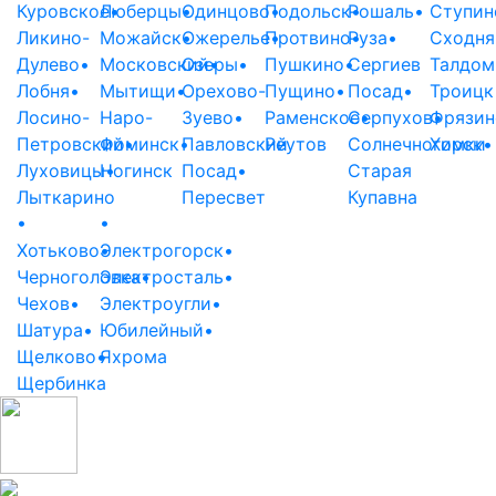
Куровское
Люберцы
•
•
Одинцово
Подольск
•
Рошаль
•
•
Ступин
Ликино-
Можайск
•
Ожерелье
Протвино
•
Руза
•
•
Сходня
Дулево
•
Московский
Озеры
•
•
Пушкино
•
Сергиев
Талдом
Лобня
•
Мытищи
•
Орехово-
Пущино
•
Посад
•
Троицк
Лосино-
Наро-
Зуево
•
Раменское
Серпухов
•
Фрязин
•
Петровский
Фоминск
•
•
Павловский
Реутов
Солнечногорск
Химки
•
Луховицы
Ногинск
•
Посад
•
Старая
Лыткарино
Пересвет
Купавна
•
•
Хотьково
Электрогорск
•
•
Черноголовка
Электросталь
•
•
Чехов
•
Электроугли
•
Шатура
•
Юбилейный
•
Щелково
•
Яхрома
Щербинка