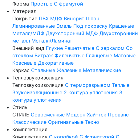
Форма
Простые
С фрамугой
Материал
Покрытие
ПВХ
МДФ
Винорит
Шпон
Ламинированные
Эмаль
Под покраску
Крашеные
Металл/МДФ
Двухсторонний МДФ
Двухсторонний
металл
Металл/Ламинат
Внешний вид
Глухие
Решетчатые
С зеркалом
Со
стеклом
Витраж
Филенчатые
Глянцевые
Матовые
Красивые
Декоративные
Каркас
Стальные
Железные
Металлические
Теплозвукоизоляция
Теплозвукоизоляция
С терморазрывом
Теплые
Звукоизоляционные
2 контура уплотнения
3
контура уплотнения
Стиль
СТИЛЬ
Современные
Модерн
Хай-тек
Прованс
Классические
Оригинальные
Техно
Комплектация
Комплектация
С коробкой
С фурнитурой
С