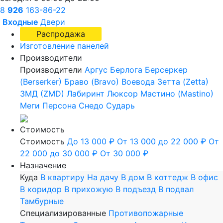
8
926
163-86-22
Входные
Двери
Распродажа
Изготовление панелей
Производители
Производители
Аргус
Берлога
Берсеркер
(Berserker)
Браво (Bravo)
Воевода
Зетта (Zetta)
ЗМД (ZMD)
Лабиринт
Люксор
Мастино (Mastino)
Меги
Персона
Снедо
Сударь
Стоимость
Стоимость
До 13 000 ₽
От 13 000 до 22 000 ₽
От
22 000 до 30 000 ₽
От 30 000 ₽
Назначение
Куда
В квартиру
На дачу
В дом
В коттедж
В офис
В коридор
В прихожую
В подъезд
В подвал
Тамбурные
Специализированные
Противопожарные