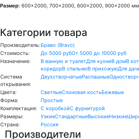
Размер:
600×2000, 700×2000, 800×2000, 900×2000 мм
Категории товара
Производитель:
Браво (Bravo)
Стоимость:
До 5000 руб
От 5000 до 10000 руб
Назначение:
В ванную и туалет
Для кухни
В дом
В ко
коридор
В спальню
В прихожую
Для дач
Система
Двухстворчатые
Распашные
Одноствор
открывания:
Цвета:
Светлые
Слоновая кость
Бежевые
Форма:
Простые
Комплектация:
С коробкой
С фурнитурой
Размеры:
Узкие
Стандартные
Высокие
Низкие
Шир
Страна:
Россия
Производители