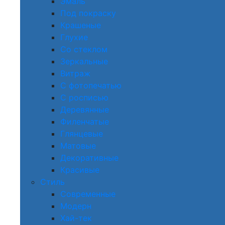
Эмаль
Под покраску
Крашеные
Глухие
Со стеклом
Зеркальные
Витраж
С фотопечатью
С росписью
Деревянные
Филенчатые
Глянцевые
Матовые
Декоративные
Красивые
Стиль
Современные
Модерн
Хай-тек