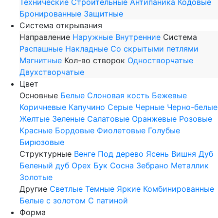
Технические
Строительные
Антипаника
Кодовые
Бронированные
Защитные
Система открывания
Направление
Наружные
Внутренние
Система
Распашные
Накладные
Со скрытыми петлями
Магнитные
Кол-во створок
Одностворчатые
Двухстворчатые
Цвет
Основные
Белые
Слоновая кость
Бежевые
Коричневые
Капучино
Серые
Черные
Черно-белые
Желтые
Зеленые
Салатовые
Оранжевые
Розовые
Красные
Бордовые
Фиолетовые
Голубые
Бирюзовые
Структурные
Венге
Под дерево
Ясень
Вишня
Дуб
Беленый дуб
Орех
Бук
Сосна
Зебрано
Металлик
Золотые
Другие
Светлые
Темные
Яркие
Комбинированные
Белые с золотом
С патиной
Форма