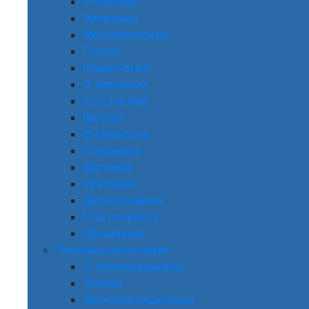
Стальные
Железные
Металлические
Глухие
Решетчатые
С зеркалом
Со стеклом
Витраж
Филенчатые
Глянцевые
Матовые
Красивые
Декоративные
Под покраску
Крашенные
Теплозвукоизоляция
С терморазрывом
Теплые
Звукоизоляционные