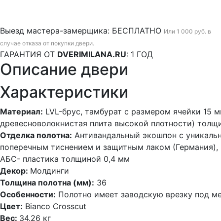
Выезд мастера-замерщика:
БЕСПЛАТНО
Или 1 000 руб. в
случае отказа от покупки двери.
ГАРАНТИЯ ОТ
DVERIMILANA.RU
:
1 ГОД
Описание двери
Характеристики
Материал:
LVL-брус, тамбурат с размером ячейки 15 м
древесноволокнистая плита высокой плотности) толщ
Отделка полотна:
Антивандальный экошпон с уникаль
поперечным тиснением и защитным лаком (Германия),
АБС- пластика толщиной 0,4 мм
Декор:
Молдинги
Толщина полотна (мм):
36
Особенности:
Полотно имеет заводскую врезку под ме
Цвет:
Bianco Crosscut
Вес:
34.26 кг