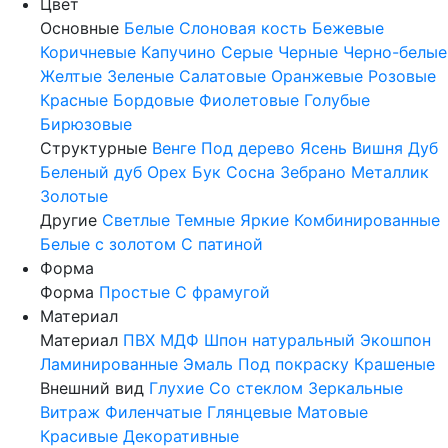
Цвет
Основные
Белые
Слоновая кость
Бежевые
Коричневые
Капучино
Серые
Черные
Черно-белые
Желтые
Зеленые
Салатовые
Оранжевые
Розовые
Красные
Бордовые
Фиолетовые
Голубые
Бирюзовые
Структурные
Венге
Под дерево
Ясень
Вишня
Дуб
Беленый дуб
Орех
Бук
Сосна
Зебрано
Металлик
Золотые
Другие
Светлые
Темные
Яркие
Комбинированные
Белые с золотом
С патиной
Форма
Форма
Простые
С фрамугой
Материал
Материал
ПВХ
МДФ
Шпон натуральный
Экошпон
Ламинированные
Эмаль
Под покраску
Крашеные
Внешний вид
Глухие
Со стеклом
Зеркальные
Витраж
Филенчатые
Глянцевые
Матовые
Красивые
Декоративные