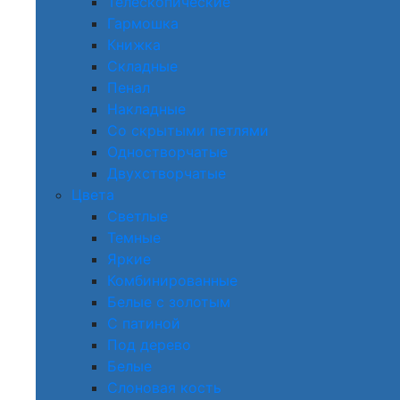
Телескопические
Гармошка
Книжка
Складные
Пенал
Накладные
Со скрытыми петлями
Одностворчатые
Двухстворчатые
Цвета
Светлые
Темные
Яркие
Комбинированные
Белые с золотым
С патиной
Под дерево
Белые
Слоновая кость