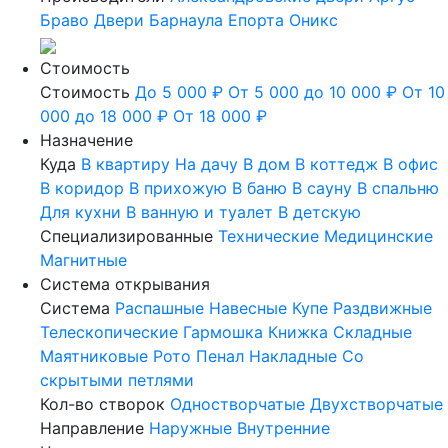
Браво
Двери Барнаула
Епорта
Оникс
Стоимость
Стоимость
До 5 000 ₽
От 5 000 до 10 000 ₽
От 10
000 до 18 000 ₽
От 18 000 ₽
Назначение
Куда
В квартиру
На дачу
В дом
В коттедж
В офис
В коридор
В прихожую
В баню
В сауну
В спальню
Для кухни
В ванную и туалет
В детскую
Специализированные
Технические
Медицинские
Магнитные
Система открывания
Система
Распашные
Навесные
Купе
Раздвижные
Телескопические
Гармошка
Книжка
Складные
Маятниковые
Рото
Пенал
Накладные
Со
скрытыми петлями
Кол-во створок
Одностворчатые
Двухстворчатые
Направление
Наружные
Внутренние