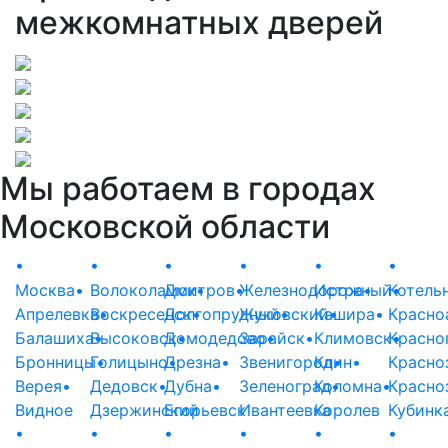
межкомнатных дверей
Мы работаем в городах
Московской области
•
•
•
•
•
•
Москва
•
Волоколамск
Дмитров
•
•
Железнодорожный
Истра
•
Котель
•
Апрелевка
Воскресенск
•
Долгопрудный
•
Жуковский
•
Кашира
•
•
Красно
Балашиха
Высоковск
•
Домодедово
•
Зарайск
•
•
Климовск
Красно
•
Бронницы
Голицыно
•
Дрезна
•
•
Звенигород
Клин
•
•
Красно
Верея
•
Дедовск
•
Дубна
•
Зеленоград
Коломна
•
•
Красно
Видное
Дзержинский
Егорьевск
Ивантеевка
Королев
Кубинк
•
•
•
•
•
•