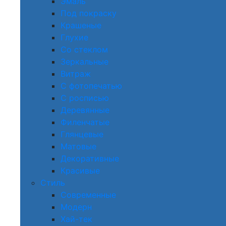
Эмаль
Под покраску
Крашеные
Глухие
Со стеклом
Зеркальные
Витраж
С фотопечатью
С росписью
Деревянные
Филенчатые
Глянцевые
Матовые
Декоративные
Красивые
Стиль
Современные
Модерн
Хай-тек