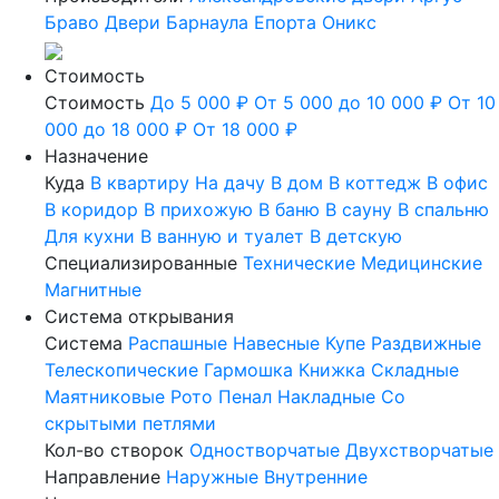
Браво
Двери Барнаула
Епорта
Оникс
Стоимость
Стоимость
До 5 000 ₽
От 5 000 до 10 000 ₽
От 10
000 до 18 000 ₽
От 18 000 ₽
Назначение
Куда
В квартиру
На дачу
В дом
В коттедж
В офис
В коридор
В прихожую
В баню
В сауну
В спальню
Для кухни
В ванную и туалет
В детскую
Специализированные
Технические
Медицинские
Магнитные
Система открывания
Система
Распашные
Навесные
Купе
Раздвижные
Телескопические
Гармошка
Книжка
Складные
Маятниковые
Рото
Пенал
Накладные
Со
скрытыми петлями
Кол-во створок
Одностворчатые
Двухстворчатые
Направление
Наружные
Внутренние