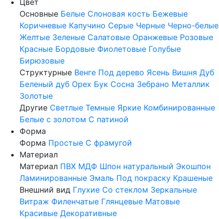
Цвет
Основные
Белые
Слоновая кость
Бежевые
Коричневые
Капучино
Серые
Черные
Черно-белые
Желтые
Зеленые
Салатовые
Оранжевые
Розовые
Красные
Бордовые
Фиолетовые
Голубые
Бирюзовые
Структурные
Венге
Под дерево
Ясень
Вишня
Дуб
Беленый дуб
Орех
Бук
Сосна
Зебрано
Металлик
Золотые
Другие
Светлые
Темные
Яркие
Комбинированные
Белые с золотом
С патиной
Форма
Форма
Простые
С фрамугой
Материал
Материал
ПВХ
МДФ
Шпон натуральный
Экошпон
Ламинированные
Эмаль
Под покраску
Крашеные
Внешний вид
Глухие
Со стеклом
Зеркальные
Витраж
Филенчатые
Глянцевые
Матовые
Красивые
Декоративные