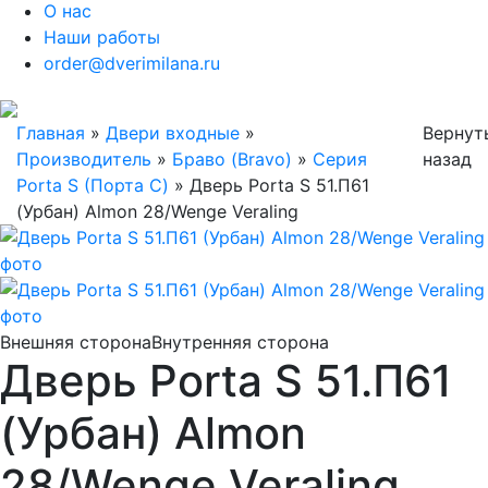
О нас
Наши работы
order@dverimilana.ru
Главная
»
Двери входные
»
Вернут
Производитель
»
Браво (Bravo)
»
Серия
назад
Porta S (Порта С)
»
Дверь Porta S 51.П61
(Урбан) Almon 28/Wenge Veraling
Внешняя сторона
Внутренняя сторона
Дверь Porta S 51.П61
(Урбан) Almon
28/Wenge Veraling