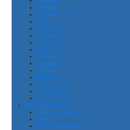
Стальные
Железные
Металлические
Глухие
Решетчатые
С зеркалом
Со стеклом
Витраж
Филенчатые
Глянцевые
Матовые
Красивые
Декоративные
Под покраску
Крашенные
Теплозвукоизоляция
С терморазрывом
Теплые
Звукоизоляционные