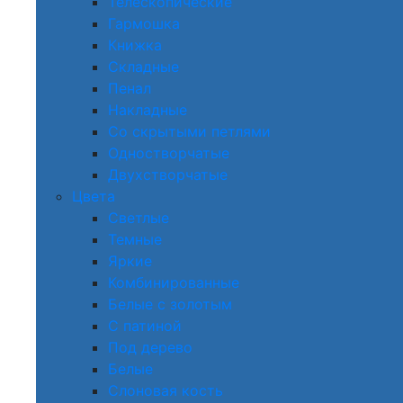
Телескопические
Гармошка
Книжка
Складные
Пенал
Накладные
Со скрытыми петлями
Одностворчатые
Двухстворчатые
Цвета
Светлые
Темные
Яркие
Комбинированные
Белые с золотым
С патиной
Под дерево
Белые
Слоновая кость