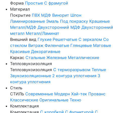
Форма
Простые
С фрамугой
Материал
Покрытие
ПВХ
МДФ
Винорит
Шпон
Ламинированные
Эмаль
Под покраску
Крашеные
Металл/МДФ
Двухсторонний МДФ
Двухсторонний
металл
Металл/Ламинат
Внешний вид
Глухие
Решетчатые
С зеркалом
Со
стеклом
Витраж
Филенчатые
Глянцевые
Матовые
Красивые
Декоративные
Каркас
Стальные
Железные
Металлические
Теплозвукоизоляция
Теплозвукоизоляция
С терморазрывом
Теплые
Звукоизоляционные
2 контура уплотнения
3
контура уплотнения
Стиль
СТИЛЬ
Современные
Модерн
Хай-тек
Прованс
Классические
Оригинальные
Техно
Комплектация
Комплектация
С коробкой
С фурнитурой
С