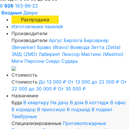
8
926
163-86-22
Входные
Двери
Распродажа
Изготовление панелей
Производители
Производители
Аргус
Берлога
Берсеркер
(Berserker)
Браво (Bravo)
Воевода
Зетта (Zetta)
ЗМД (ZMD)
Лабиринт
Люксор
Мастино (Mastino)
Меги
Персона
Снедо
Сударь
Стоимость
Стоимость
До 13 000 ₽
От 13 000 до 22 000 ₽
От
22 000 до 30 000 ₽
От 30 000 ₽
Назначение
Куда
В квартиру
На дачу
В дом
В коттедж
В офис
В коридор
В прихожую
В подъезд
В подвал
Тамбурные
Специализированные
Противопожарные