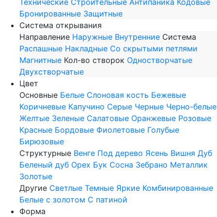
Технические
Строительные
Антипаника
Кодовые
Бронированные
Защитные
Система открывания
Направление
Наружные
Внутренние
Система
Распашные
Накладные
Со скрытыми петлями
Магнитные
Кол-во створок
Одностворчатые
Двухстворчатые
Цвет
Основные
Белые
Слоновая кость
Бежевые
Коричневые
Капучино
Серые
Черные
Черно-белые
Желтые
Зеленые
Салатовые
Оранжевые
Розовые
Красные
Бордовые
Фиолетовые
Голубые
Бирюзовые
Структурные
Венге
Под дерево
Ясень
Вишня
Дуб
Беленый дуб
Орех
Бук
Сосна
Зебрано
Металлик
Золотые
Другие
Светлые
Темные
Яркие
Комбинированные
Белые с золотом
С патиной
Форма