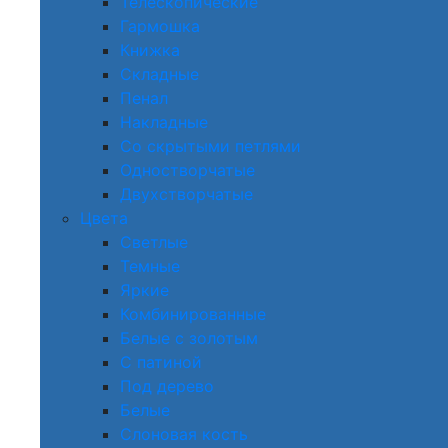
Телескопические
Гармошка
Книжка
Складные
Пенал
Накладные
Со скрытыми петлями
Одностворчатые
Двухстворчатые
Цвета
Светлые
Темные
Яркие
Комбинированные
Белые с золотым
С патиной
Под дерево
Белые
Слоновая кость