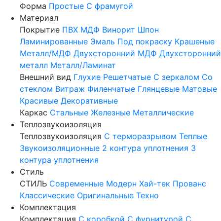
Форма
Простые
С фрамугой
Материал
Покрытие
ПВХ
МДФ
Винорит
Шпон
Ламинированные
Эмаль
Под покраску
Крашеные
Металл/МДФ
Двухсторонний МДФ
Двухсторонний
металл
Металл/Ламинат
Внешний вид
Глухие
Решетчатые
С зеркалом
Со
стеклом
Витраж
Филенчатые
Глянцевые
Матовые
Красивые
Декоративные
Каркас
Стальные
Железные
Металлические
Теплозвукоизоляция
Теплозвукоизоляция
С терморазрывом
Теплые
Звукоизоляционные
2 контура уплотнения
3
контура уплотнения
Стиль
СТИЛЬ
Современные
Модерн
Хай-тек
Прованс
Классические
Оригинальные
Техно
Комплектация
Комплектация
С коробкой
С фурнитурой
С