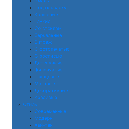
Эмаль
Под покраску
Крашеные
Глухие
Со стеклом
Зеркальные
Витраж
С фотопечатью
С росписью
Деревянные
Филенчатые
Глянцевые
Матовые
Декоративные
Красивые
Стиль
Современные
Модерн
Хай-тек