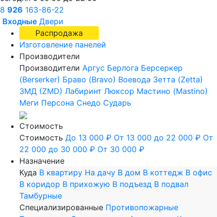
8
926
163-86-22
Входные
Двери
Распродажа
Изготовление панелей
Производители
Производители
Аргус
Берлога
Берсеркер
(Berserker)
Браво (Bravo)
Воевода
Зетта (Zetta)
ЗМД (ZMD)
Лабиринт
Люксор
Мастино (Mastino)
Меги
Персона
Снедо
Сударь
Стоимость
Стоимость
До 13 000 ₽
От 13 000 до 22 000 ₽
От
22 000 до 30 000 ₽
От 30 000 ₽
Назначение
Куда
В квартиру
На дачу
В дом
В коттедж
В офис
В коридор
В прихожую
В подъезд
В подвал
Тамбурные
Специализированные
Противопожарные