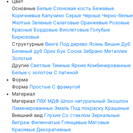
Цвет
Основные
Белые
Слоновая кость
Бежевые
Коричневые
Капучино
Серые
Черные
Черно-белые
Желтые
Зеленые
Салатовые
Оранжевые
Розовые
Красные
Бордовые
Фиолетовые
Голубые
Бирюзовые
Структурные
Венге
Под дерево
Ясень
Вишня
Дуб
Беленый дуб
Орех
Бук
Сосна
Зебрано
Металлик
Золотые
Другие
Светлые
Темные
Яркие
Комбинированные
Белые с золотом
С патиной
Форма
Форма
Простые
С фрамугой
Материал
Материал
ПВХ
МДФ
Шпон натуральный
Экошпон
Ламинированные
Эмаль
Под покраску
Крашеные
Внешний вид
Глухие
Со стеклом
Зеркальные
Витраж
Филенчатые
Глянцевые
Матовые
Красивые
Декоративные