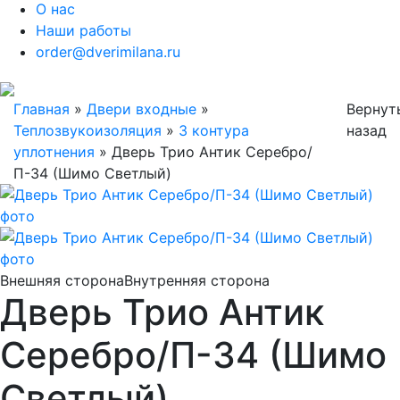
О нас
Наши работы
order@dverimilana.ru
Главная
»
Двери входные
»
Вернут
Теплозвукоизоляция
»
3 контура
назад
уплотнения
»
Дверь Трио Антик Серебро/
П-34 (Шимо Светлый)
Внешняя сторона
Внутренняя сторона
Дверь Трио Антик
Серебро/П-34 (Шимо
Светлый)