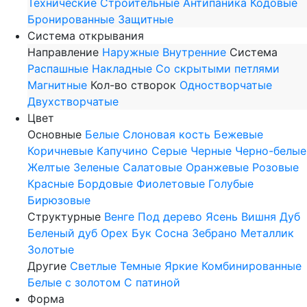
Технические
Строительные
Антипаника
Кодовые
Бронированные
Защитные
Система открывания
Направление
Наружные
Внутренние
Система
Распашные
Накладные
Со скрытыми петлями
Магнитные
Кол-во створок
Одностворчатые
Двухстворчатые
Цвет
Основные
Белые
Слоновая кость
Бежевые
Коричневые
Капучино
Серые
Черные
Черно-белые
Желтые
Зеленые
Салатовые
Оранжевые
Розовые
Красные
Бордовые
Фиолетовые
Голубые
Бирюзовые
Структурные
Венге
Под дерево
Ясень
Вишня
Дуб
Беленый дуб
Орех
Бук
Сосна
Зебрано
Металлик
Золотые
Другие
Светлые
Темные
Яркие
Комбинированные
Белые с золотом
С патиной
Форма