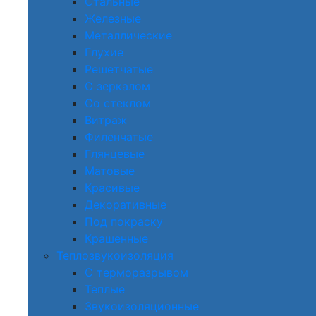
Стальные
Железные
Металлические
Глухие
Решетчатые
С зеркалом
Со стеклом
Витраж
Филенчатые
Глянцевые
Матовые
Красивые
Декоративные
Под покраску
Крашенные
Теплозвукоизоляция
С терморазрывом
Теплые
Звукоизоляционные