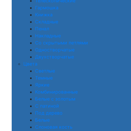
Телескопические
Гармошка
Книжка
Складные
Пенал
Накладные
Со скрытыми петлями
Одностворчатые
Двухстворчатые
Цвета
Светлые
Темные
Яркие
Комбинированные
Белые с золотым
С патиной
Под дерево
Белые
Слоновая кость