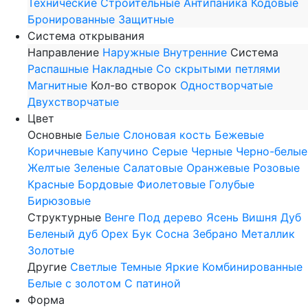
Технические
Строительные
Антипаника
Кодовые
Бронированные
Защитные
Система открывания
Направление
Наружные
Внутренние
Система
Распашные
Накладные
Со скрытыми петлями
Магнитные
Кол-во створок
Одностворчатые
Двухстворчатые
Цвет
Основные
Белые
Слоновая кость
Бежевые
Коричневые
Капучино
Серые
Черные
Черно-белые
Желтые
Зеленые
Салатовые
Оранжевые
Розовые
Красные
Бордовые
Фиолетовые
Голубые
Бирюзовые
Структурные
Венге
Под дерево
Ясень
Вишня
Дуб
Беленый дуб
Орех
Бук
Сосна
Зебрано
Металлик
Золотые
Другие
Светлые
Темные
Яркие
Комбинированные
Белые с золотом
С патиной
Форма