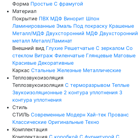
Форма
Простые
С фрамугой
Материал
Покрытие
ПВХ
МДФ
Винорит
Шпон
Ламинированные
Эмаль
Под покраску
Крашеные
Металл/МДФ
Двухсторонний МДФ
Двухсторонний
металл
Металл/Ламинат
Внешний вид
Глухие
Решетчатые
С зеркалом
Со
стеклом
Витраж
Филенчатые
Глянцевые
Матовые
Красивые
Декоративные
Каркас
Стальные
Железные
Металлические
Теплозвукоизоляция
Теплозвукоизоляция
С терморазрывом
Теплые
Звукоизоляционные
2 контура уплотнения
3
контура уплотнения
Стиль
СТИЛЬ
Современные
Модерн
Хай-тек
Прованс
Классические
Оригинальные
Техно
Комплектация
Комплектация
С коробкой
С фурнитурой
С