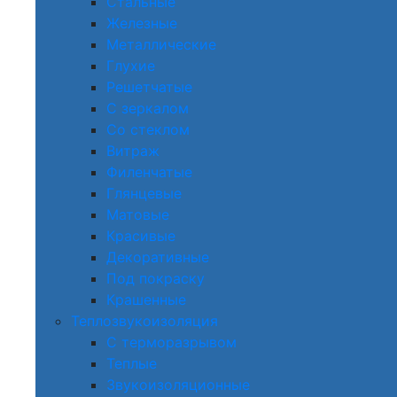
Стальные
Железные
Металлические
Глухие
Решетчатые
С зеркалом
Со стеклом
Витраж
Филенчатые
Глянцевые
Матовые
Красивые
Декоративные
Под покраску
Крашенные
Теплозвукоизоляция
С терморазрывом
Теплые
Звукоизоляционные