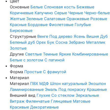
Цвет
Основные
Белые
Слоновая кость
Бежевые
Коричневые
Капучино
Серые
Черные
Черно-белые
Желтые
Зеленые
Салатовые
Оранжевые
Розовые
Красные
Бордовые
Фиолетовые
Голубые
Бирюзовые
Структурные
Венге
Под дерево
Ясень
Вишня
Дуб
Беленый дуб
Орех
Бук
Сосна
Зебрано
Металлик
Золотые
Другие
Светлые
Темные
Яркие
Комбинированные
Белые с золотом
С патиной
Форма
Форма
Простые
С фрамугой
Материал
Материал
ПВХ
МДФ
Шпон натуральный
Экошпон
Ламинированные
Эмаль
Под покраску
Крашеные
Внешний вид
Глухие
Со стеклом
Зеркальные
Витраж
Филенчатые
Глянцевые
Матовые
Красивые
Декоративные