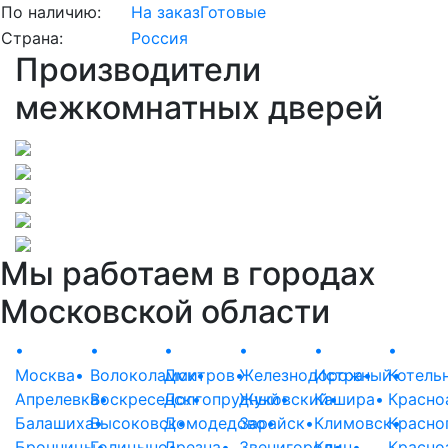
По наличию:
На заказ
Готовые
Страна:
Россия
Производители
межкомнатных дверей
Мы работаем в городах
Московской области
•
•
•
•
•
•
Москва
•
Волоколамск
Дмитров
•
•
Железнодорожный
Истра
•
Котель
•
Апрелевка
Воскресенск
•
Долгопрудный
•
Жуковский
•
Кашира
•
•
Красно
Балашиха
Высоковск
•
Домодедово
•
Зарайск
•
•
Климовск
Красно
•
Бронницы
Голицыно
•
Дрезна
•
•
Звенигород
Клин
•
•
Красно