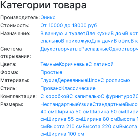
Категории товара
Производитель:
Оникс
Стоимость:
От 10000 до 18000 руб
Назначение:
В ванную и туалет
Для кухни
В дом
В ко
спальню
В прихожую
Для дачи
В офис
В 
Система
Двухстворчатые
Распашные
Одноствор
открывания:
Цвета:
Темные
Коричневые
С патиной
Форма:
Простые
Материалы:
Глухие
Деревянные
Шпон
С росписью
Стиль:
Прованс
Классические
Комплектация:
С коробкой
С капителью
С фурнитурой
Размеры:
Нестандартные
Узкие
Стандартные
Высо
40 см
Ширина 50 см
Ширина 60 см
Шири
см
Ширина 55 см
Ширина 80 см
Высота 
см
Высота 210 см
Высота 220 см
Высота
см
Ширина 100 см