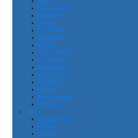
Эмаль
Под покраску
Крашеные
Глухие
Со стеклом
Зеркальные
Витраж
С фотопечатью
С росписью
Деревянные
Филенчатые
Глянцевые
Матовые
Декоративные
Красивые
Стиль
Современные
Модерн
Хай-тек