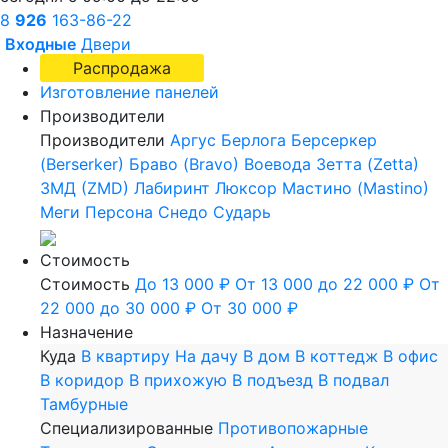
8
926
163-86-22
Входные
Двери
Распродажа
Изготовление панелей
Производители
Производители
Аргус
Берлога
Берсеркер
(Berserker)
Браво (Bravo)
Воевода
Зетта (Zetta)
ЗМД (ZMD)
Лабиринт
Люксор
Мастино (Mastino)
Меги
Персона
Снедо
Сударь
Стоимость
Стоимость
До 13 000 ₽
От 13 000 до 22 000 ₽
От
22 000 до 30 000 ₽
От 30 000 ₽
Назначение
Куда
В квартиру
На дачу
В дом
В коттедж
В офис
В коридор
В прихожую
В подъезд
В подвал
Тамбурные
Специализированные
Противопожарные