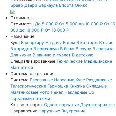
Браво
Двери Барнаула
Епорта
Оникс
Стоимость
Стоимость
До 5 000 ₽
От 5 000 до 10 000 ₽
От 10
000 до 18 000 ₽
От 18 000 ₽
Назначение
Куда
В квартиру
На дачу
В дом
В коттедж
В офис
В коридор
В прихожую
В баню
В сауну
В спальню
Для кухни
В ванную и туалет
В детскую
Специализированные
Технические
Медицинские
Магнитные
Система открывания
Система
Распашные
Навесные
Купе
Раздвижные
Телескопические
Гармошка
Книжка
Складные
Маятниковые
Рото
Пенал
Накладные
Со
скрытыми петлями
Кол-во створок
Одностворчатые
Двухстворчатые
Направление
Наружные
Внутренние