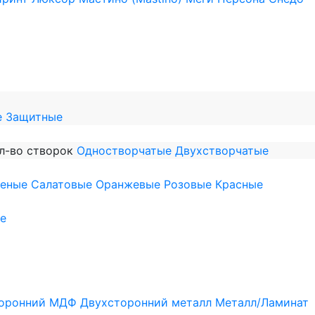
е
Защитные
л-во створок
Одностворчатые
Двухстворчатые
леные
Салатовые
Оранжевые
Розовые
Красные
е
оронний МДФ
Двухсторонний металл
Металл/Ламинат