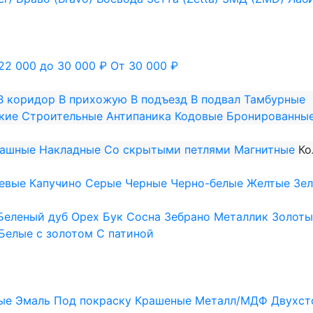
22 000 до 30 000 ₽
От 30 000 ₽
В коридор
В прихожую
В подъезд
В подвал
Тамбурные
кие
Строительные
Антипаника
Кодовые
Бронированны
пашные
Накладные
Со скрытыми петлями
Магнитные
Ко
евые
Капучино
Серые
Черные
Черно-белые
Желтые
Зе
Беленый дуб
Орех
Бук
Сосна
Зебрано
Металлик
Золоты
Белые с золотом
С патиной
ые
Эмаль
Под покраску
Крашеные
Металл/МДФ
Двухст