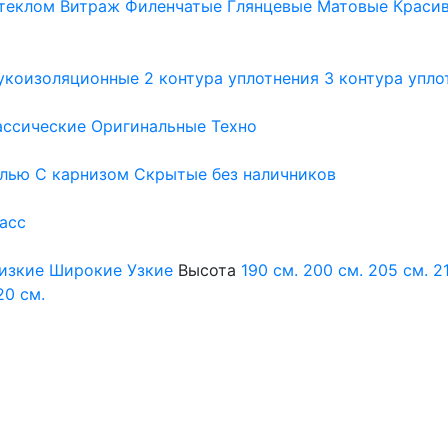
теклом
Витраж
Филенчатые
Глянцевые
Матовые
Краси
укоизоляционные
2 контура уплотнения
3 контура упло
ассические
Оригинальные
Техно
елью
С карнизом
Скрытые без наличников
ласс
изкие
Широкие
Узкие
Высота
190 см.
200 см.
205 см.
2
20 см.