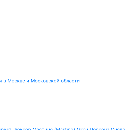
иринт
Люксор
Мастино (Mastino)
Меги
Персона
Снедо