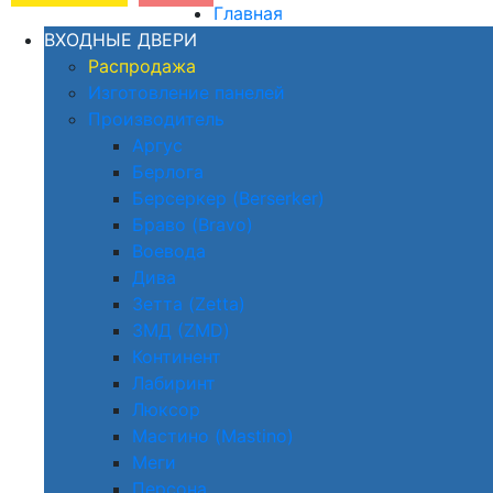
Главная
ВХОДНЫЕ ДВЕРИ
Распродажа
Изготовление панелей
Производитель
Аргус
Берлога
Берсеркер (Berserker)
Браво (Bravo)
Воевода
Дива
Зетта (Zetta)
ЗМД (ZMD)
Континент
Лабиринт
Люксор
Мастино (Mastino)
Меги
Персона