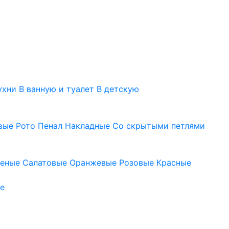
ухни
В ванную и туалет
В детскую
вые
Рото
Пенал
Накладные
Со скрытыми петлями
леные
Салатовые
Оранжевые
Розовые
Красные
е