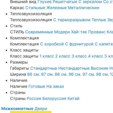
Внешний вид
Глухие
Решетчатые
С зеркалом
Со с
Каркас
Стальные
Железные
Металлические
Теплозвукоизоляция
Теплозвукоизоляция
С терморазрывом
Теплые
Зв
Стиль
СТИЛЬ
Современные
Модерн
Хай-тек
Прованс
Кл
Комплектация
Комплектация
С коробкой
С фурнитурой
С капит
Класс защиты
Класс защиты
1 класс
2 класс
3 класс
4 класс
5 к
Размеры
Габариты
Стандартные
Нестандартные
Высокие
Н
Ширина
86 см.
87 см.
88 см.
96 см.
97 см.
98 см.
1
Наличие
Наличие
Готовые
На заказ
Страны
Страны
Россия
Белоруссия
Китай
Межкомнатные
Двери