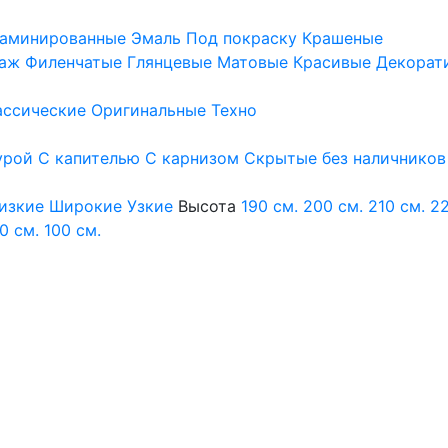
аминированные
Эмаль
Под покраску
Крашеные
аж
Филенчатые
Глянцевые
Матовые
Красивые
Декорат
ассические
Оригинальные
Техно
урой
С капителью
С карнизом
Скрытые без наличников
изкие
Широкие
Узкие
Высота
190 см.
200 см.
210 см.
22
0 см.
100 см.