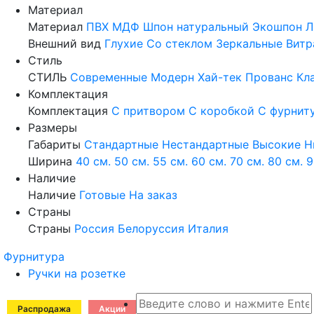
Материал
Материал
ПВХ
МДФ
Шпон натуральный
Экошпон
Л
Внешний вид
Глухие
Со стеклом
Зеркальные
Витр
Стиль
СТИЛЬ
Современные
Модерн
Хай-тек
Прованс
Кл
Комплектация
Комплектация
С притвором
С коробкой
С фурнит
Размеры
Габариты
Стандартные
Нестандартные
Высокие
Н
Ширина
40 см.
50 см.
55 см.
60 см.
70 см.
80 см.
9
Наличие
Наличие
Готовые
На заказ
Страны
Страны
Россия
Белоруссия
Италия
Фурнитура
Ручки на розетке
Распродажа
Акции