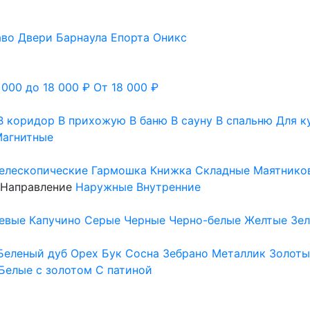
аво
Двери Барнаула
Епорта
Оникс
 000 до 18 000 ₽
От 18 000 ₽
В коридор
В прихожую
В баню
В сауну
В спальню
Для к
агнитные
елескопические
Гармошка
Книжка
Складные
Маятнико
Направление
Наружные
Внутренние
евые
Капучино
Серые
Черные
Черно-белые
Желтые
Зе
Беленый дуб
Орех
Бук
Сосна
Зебрано
Металлик
Золоты
Белые с золотом
С патиной