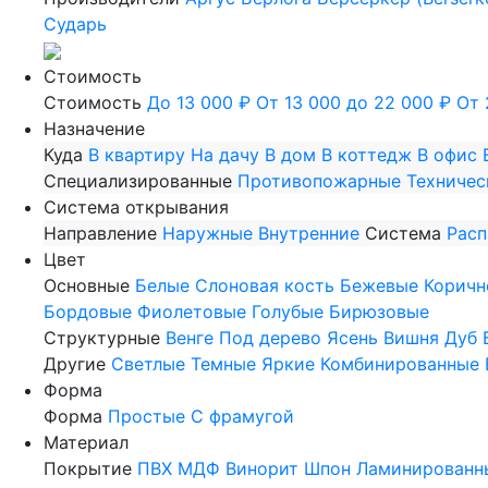
Сударь
Стоимость
Стоимость
До 13 000 ₽
От 13 000 до 22 000 ₽
От 
Назначение
Куда
В квартиру
На дачу
В дом
В коттедж
В офис
Специализированные
Противопожарные
Техничес
Система открывания
Направление
Наружные
Внутренние
Система
Рас
Цвет
Основные
Белые
Слоновая кость
Бежевые
Коричн
Бордовые
Фиолетовые
Голубые
Бирюзовые
Структурные
Венге
Под дерево
Ясень
Вишня
Дуб
Другие
Светлые
Темные
Яркие
Комбинированные
Форма
Форма
Простые
С фрамугой
Материал
Покрытие
ПВХ
МДФ
Винорит
Шпон
Ламинированн