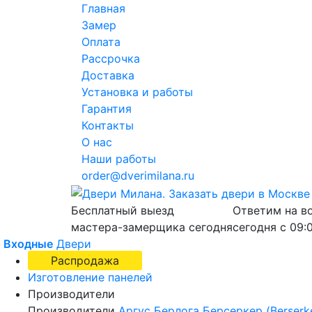
Главная
Замер
Оплата
Рассрочка
Доставка
Установка и работы
Гарантия
Контакты
О нас
Наши работы
order@dverimilana.ru
Бесплатный
выезд
Ответим на в
мастера-замерщика
сегодня
сегодня с
09:
Входные
Двери
Распродажа
Изготовление панелей
Производители
Производители
Аргус
Берлога
Берсеркер (Berserk