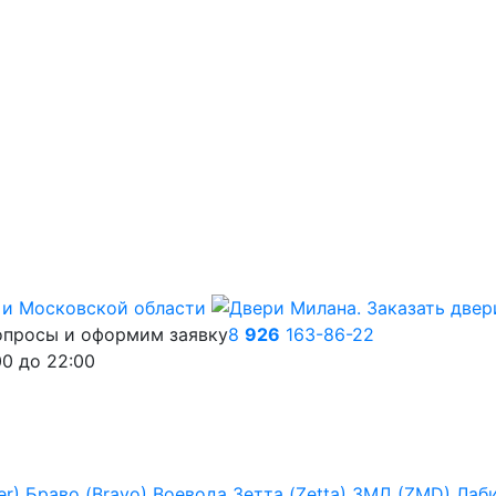
опросы и оформим заявку
8
926
163-86-22
00
до
22:00
er)
Браво (Bravo)
Воевода
Зетта (Zetta)
ЗМД (ZMD)
Лаб