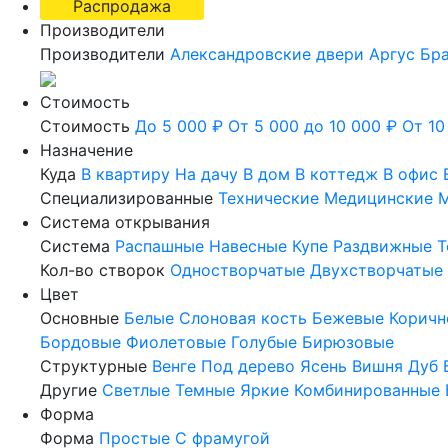
Распродажа
Производители
Производители
Александровские двери
Аргус
Бр
Стоимость
Стоимость
До 5 000 ₽
От 5 000 до 10 000 ₽
От 10
Назначение
Куда
В квартиру
На дачу
В дом
В коттедж
В офис
Специализированные
Технические
Медицинские
М
Система открывания
Система
Распашные
Навесные
Купе
Раздвижные
Т
Кол-во створок
Одностворчатые
Двухстворчатые
Цвет
Основные
Белые
Слоновая кость
Бежевые
Коричн
Бордовые
Фиолетовые
Голубые
Бирюзовые
Структурные
Венге
Под дерево
Ясень
Вишня
Дуб
Другие
Светлые
Темные
Яркие
Комбинированные
Форма
Форма
Простые
С фрамугой