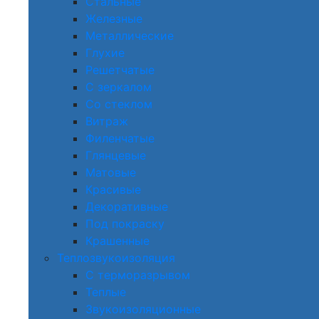
Стальные
Железные
Металлические
Глухие
Решетчатые
С зеркалом
Со стеклом
Витраж
Филенчатые
Глянцевые
Матовые
Красивые
Декоративные
Под покраску
Крашенные
Теплозвукоизоляция
С терморазрывом
Теплые
Звукоизоляционные