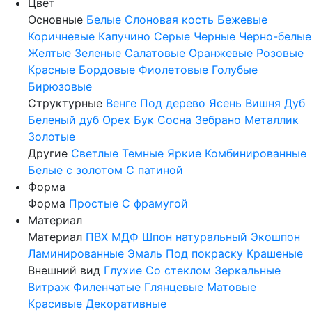
Цвет
Основные
Белые
Слоновая кость
Бежевые
Коричневые
Капучино
Серые
Черные
Черно-белые
Желтые
Зеленые
Салатовые
Оранжевые
Розовые
Красные
Бордовые
Фиолетовые
Голубые
Бирюзовые
Структурные
Венге
Под дерево
Ясень
Вишня
Дуб
Беленый дуб
Орех
Бук
Сосна
Зебрано
Металлик
Золотые
Другие
Светлые
Темные
Яркие
Комбинированные
Белые с золотом
С патиной
Форма
Форма
Простые
С фрамугой
Материал
Материал
ПВХ
МДФ
Шпон натуральный
Экошпон
Ламинированные
Эмаль
Под покраску
Крашеные
Внешний вид
Глухие
Со стеклом
Зеркальные
Витраж
Филенчатые
Глянцевые
Матовые
Красивые
Декоративные