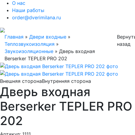
О нас
Наши работы
order@dverimilana.ru
Главная
»
Двери входные
»
Вернут
Теплозвукоизоляция
»
назад
Звукоизоляционные
»
Дверь входная
Berserker TEPLER PRO 202
Внешняя сторона
Внутренняя сторона
Дверь входная
Berserker TEPLER PRO
202
Артикул: 1111