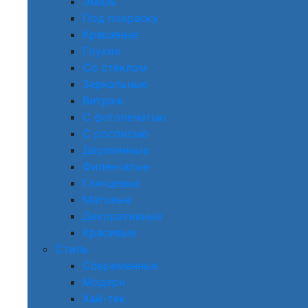
Эмаль
Под покраску
Крашеные
Глухие
Со стеклом
Зеркальные
Витраж
С фотопечатью
С росписью
Деревянные
Филенчатые
Глянцевые
Матовые
Декоративные
Красивые
Стиль
Современные
Модерн
Хай-тек