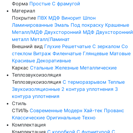
Форма
Простые
С фрамугой
Материал
Покрытие
ПВХ
МДФ
Винорит
Шпон
Ламинированные
Эмаль
Под покраску
Крашеные
Металл/МДФ
Двухсторонний МДФ
Двухсторонний
металл
Металл/Ламинат
Внешний вид
Глухие
Решетчатые
С зеркалом
Со
стеклом
Витраж
Филенчатые
Глянцевые
Матовые
Красивые
Декоративные
Каркас
Стальные
Железные
Металлические
Теплозвукоизоляция
Теплозвукоизоляция
С терморазрывом
Теплые
Звукоизоляционные
2 контура уплотнения
3
контура уплотнения
Стиль
СТИЛЬ
Современные
Модерн
Хай-тек
Прованс
Классические
Оригинальные
Техно
Комплектация
Комплектация
С коробкой
С фурнитурой
С