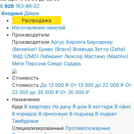
8
926
163-86-22
Входные
Двери
Распродажа
Изготовление панелей
Производители
Производители
Аргус
Берлога
Берсеркер
(Berserker)
Браво (Bravo)
Воевода
Зетта (Zetta)
ЗМД (ZMD)
Лабиринт
Люксор
Мастино (Mastino)
Меги
Персона
Снедо
Сударь
Стоимость
Стоимость
До 13 000 ₽
От 13 000 до 22 000 ₽
От
22 000 до 30 000 ₽
От 30 000 ₽
Назначение
Куда
В квартиру
На дачу
В дом
В коттедж
В офис
В коридор
В прихожую
В подъезд
В подвал
Тамбурные
Специализированные
Противопожарные