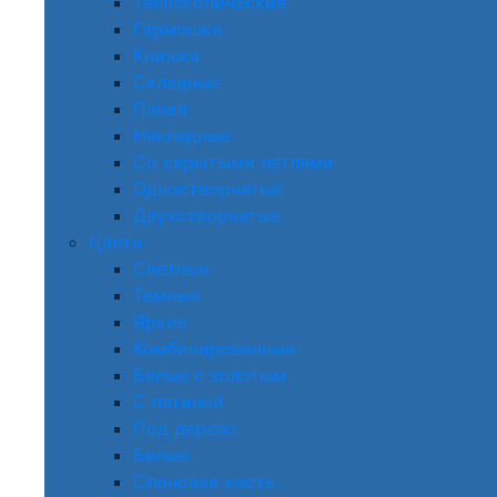
Телескопические
Гармошка
Книжка
Складные
Пенал
Накладные
Со скрытыми петлями
Одностворчатые
Двухстворчатые
Цвета
Светлые
Темные
Яркие
Комбинированные
Белые с золотым
С патиной
Под дерево
Белые
Слоновая кость