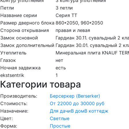
Контур уплотнения
3 контура уплотнения
Петли
3 петли
Название серии
Серия TT
Размер дверного блока
860*2050, 960*2050
Сторона открывания
правая и левая
Замок основной
Гардиан 30.11. сувальдный 2 кл
Замок дополнительный
Гардиан 30.01. сувальдный 2 кл
Утеплитель
Минеральная плита KNAUF TE
Глазок
нет
Ночная задвижка
есть
ekstsentrik
1
Категории товара
Производитель:
Берсеркер (Berserker)
Стоимость:
От 22000 до 30000 руб
Назначение:
Для дачи
В дом
В коттедж
Цвет:
Светлые
Форма:
Простые