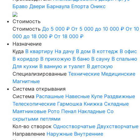
Браво
Двери Барнаула
Епорта
Оникс
Стоимость
Стоимость
До 5 000 ₽
От 5 000 до 10 000 ₽
От 10
000 до 18 000 ₽
От 18 000 ₽
Назначение
Куда
В квартиру
На дачу
В дом
В коттедж
В офис
В коридор
В прихожую
В баню
В сауну
В спальню
Для кухни
В ванную и туалет
В детскую
Специализированные
Технические
Медицинские
Магнитные
Система открывания
Система
Распашные
Навесные
Купе
Раздвижные
Телескопические
Гармошка
Книжка
Складные
Маятниковые
Рото
Пенал
Накладные
Со
скрытыми петлями
Кол-во створок
Одностворчатые
Двухстворчатые
Направление
Наружные
Внутренние