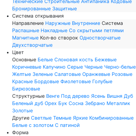
Технические
Строительные
Антипаника
Кодовые
Бронированные
Защитные
Система открывания
Направление
Наружные
Внутренние
Система
Распашные
Накладные
Со скрытыми петлями
Магнитные
Кол-во створок
Одностворчатые
Двухстворчатые
Цвет
Основные
Белые
Слоновая кость
Бежевые
Коричневые
Капучино
Серые
Черные
Черно-белые
Желтые
Зеленые
Салатовые
Оранжевые
Розовые
Красные
Бордовые
Фиолетовые
Голубые
Бирюзовые
Структурные
Венге
Под дерево
Ясень
Вишня
Дуб
Беленый дуб
Орех
Бук
Сосна
Зебрано
Металлик
Золотые
Другие
Светлые
Темные
Яркие
Комбинированные
Белые с золотом
С патиной
Форма