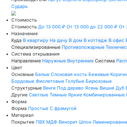
Сударь
Стоимость
Стоимость
До 13 000 ₽
От 13 000 до 22 000 ₽
От 
Назначение
Куда
В квартиру
На дачу
В дом
В коттедж
В офис
Специализированные
Противопожарные
Техничес
Система открывания
Направление
Наружные
Внутренние
Система
Рас
Цвет
Основные
Белые
Слоновая кость
Бежевые
Коричн
Бордовые
Фиолетовые
Голубые
Бирюзовые
Структурные
Венге
Под дерево
Ясень
Вишня
Дуб
Другие
Светлые
Темные
Яркие
Комбинированные
Форма
Форма
Простые
С фрамугой
Материал
Покрытие
ПВХ
МДФ
Винорит
Шпон
Ламинированн