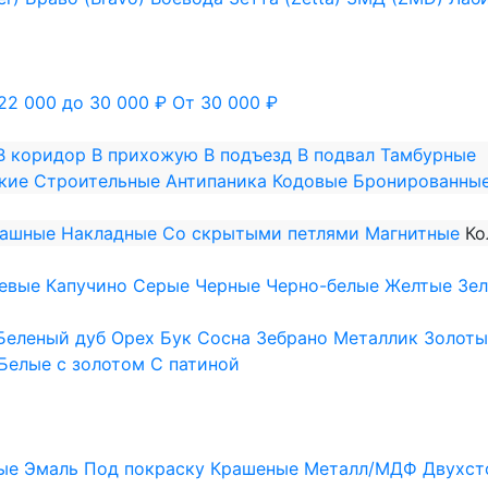
22 000 до 30 000 ₽
От 30 000 ₽
В коридор
В прихожую
В подъезд
В подвал
Тамбурные
кие
Строительные
Антипаника
Кодовые
Бронированны
пашные
Накладные
Со скрытыми петлями
Магнитные
Ко
евые
Капучино
Серые
Черные
Черно-белые
Желтые
Зе
Беленый дуб
Орех
Бук
Сосна
Зебрано
Металлик
Золоты
Белые с золотом
С патиной
ые
Эмаль
Под покраску
Крашеные
Металл/МДФ
Двухст