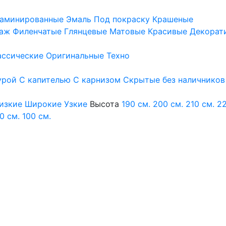
аминированные
Эмаль
Под покраску
Крашеные
аж
Филенчатые
Глянцевые
Матовые
Красивые
Декорат
ассические
Оригинальные
Техно
урой
С капителью
С карнизом
Скрытые без наличников
изкие
Широкие
Узкие
Высота
190 см.
200 см.
210 см.
22
0 см.
100 см.