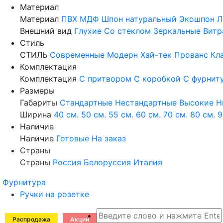
Материал
Материал
ПВХ
МДФ
Шпон натуральный
Экошпон
Л
Внешний вид
Глухие
Со стеклом
Зеркальные
Витр
Стиль
СТИЛЬ
Современные
Модерн
Хай-тек
Прованс
Кл
Комплектация
Комплектация
С притвором
С коробкой
С фурнит
Размеры
Габариты
Стандартные
Нестандартные
Высокие
Н
Ширина
40 см.
50 см.
55 см.
60 см.
70 см.
80 см.
9
Наличие
Наличие
Готовые
На заказ
Страны
Страны
Россия
Белоруссия
Италия
Фурнитура
Ручки на розетке
Распродажа
Акции