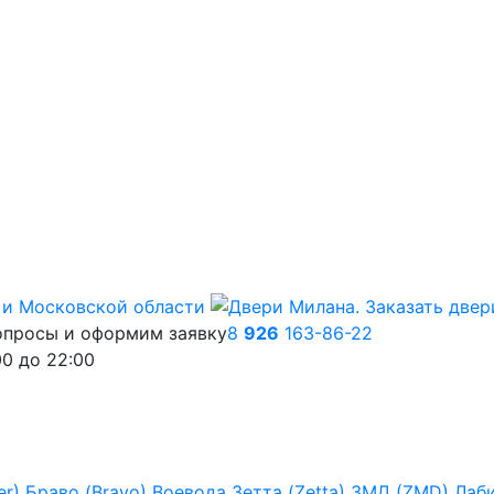
опросы и оформим заявку
8
926
163-86-22
00
до
22:00
er)
Браво (Bravo)
Воевода
Зетта (Zetta)
ЗМД (ZMD)
Лаб