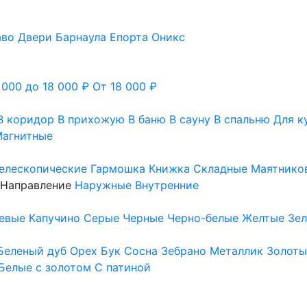
аво
Двери Барнаула
Епорта
Оникс
 000 до 18 000 ₽
От 18 000 ₽
В коридор
В прихожую
В баню
В сауну
В спальню
Для к
агнитные
елескопические
Гармошка
Книжка
Складные
Маятнико
Направление
Наружные
Внутренние
евые
Капучино
Серые
Черные
Черно-белые
Желтые
Зе
Беленый дуб
Орех
Бук
Сосна
Зебрано
Металлик
Золоты
Белые с золотом
С патиной