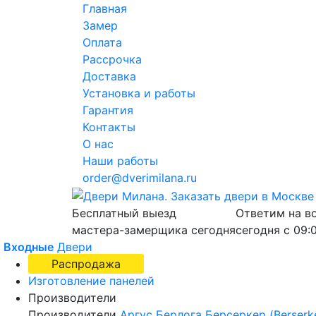
Главная
Замер
Оплата
Рассрочка
Доставка
Установка и работы
Гарантия
Контакты
О нас
Наши работы
order@dverimilana.ru
Бесплатный
выезд
Ответим на в
мастера-замерщика
сегодня
сегодня с
09:
Входные
Двери
Распродажа
Изготовление панелей
Производители
Производители
Аргус
Берлога
Берсеркер (Berserk