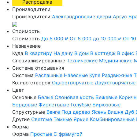
Распродажа
Производители
Производители
Александровские двери
Аргус
Бр
Стоимость
Стоимость
До 5 000 ₽
От 5 000 до 10 000 ₽
От 10
Назначение
Куда
В квартиру
На дачу
В дом
В коттедж
В офис
Специализированные
Технические
Медицинские
М
Система открывания
Система
Распашные
Навесные
Купе
Раздвижные
Т
Кол-во створок
Одностворчатые
Двухстворчатые
Цвет
Основные
Белые
Слоновая кость
Бежевые
Коричн
Бордовые
Фиолетовые
Голубые
Бирюзовые
Структурные
Венге
Под дерево
Ясень
Вишня
Дуб
Другие
Светлые
Темные
Яркие
Комбинированные
Форма
Форма
Простые
С фрамугой