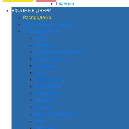
Главная
ВХОДНЫЕ ДВЕРИ
Распродажа
Изготовление панелей
Производитель
Аргус
Берлога
Берсеркер (Berserker)
Браво (Bravo)
Воевода
Дива
Зетта (Zetta)
ЗМД (ZMD)
Континент
Лабиринт
Люксор
Мастино (Mastino)
Меги
Персона