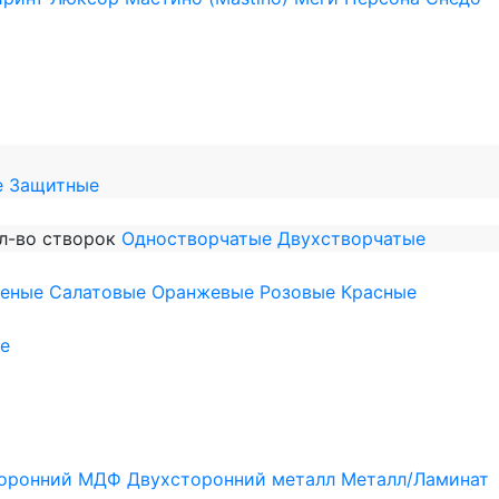
е
Защитные
л-во створок
Одностворчатые
Двухстворчатые
леные
Салатовые
Оранжевые
Розовые
Красные
е
оронний МДФ
Двухсторонний металл
Металл/Ламинат