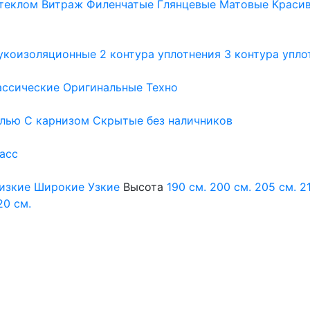
теклом
Витраж
Филенчатые
Глянцевые
Матовые
Краси
укоизоляционные
2 контура уплотнения
3 контура упло
ассические
Оригинальные
Техно
елью
С карнизом
Скрытые без наличников
ласс
изкие
Широкие
Узкие
Высота
190 см.
200 см.
205 см.
2
20 см.