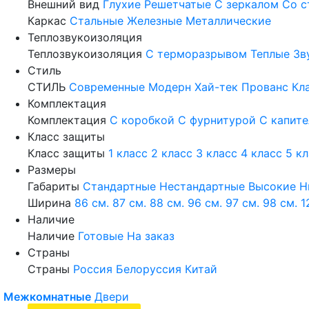
Внешний вид
Глухие
Решетчатые
С зеркалом
Со с
Каркас
Стальные
Железные
Металлические
Теплозвукоизоляция
Теплозвукоизоляция
С терморазрывом
Теплые
Зв
Стиль
СТИЛЬ
Современные
Модерн
Хай-тек
Прованс
Кл
Комплектация
Комплектация
С коробкой
С фурнитурой
С капит
Класс защиты
Класс защиты
1 класс
2 класс
3 класс
4 класс
5 к
Размеры
Габариты
Стандартные
Нестандартные
Высокие
Н
Ширина
86 см.
87 см.
88 см.
96 см.
97 см.
98 см.
1
Наличие
Наличие
Готовые
На заказ
Страны
Страны
Россия
Белоруссия
Китай
Межкомнатные
Двери