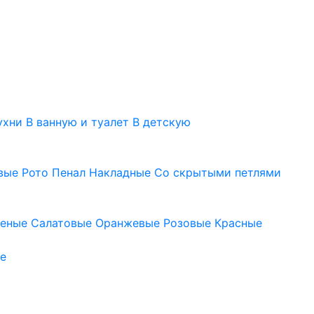
ухни
В ванную и туалет
В детскую
вые
Рото
Пенал
Накладные
Со скрытыми петлями
леные
Салатовые
Оранжевые
Розовые
Красные
е