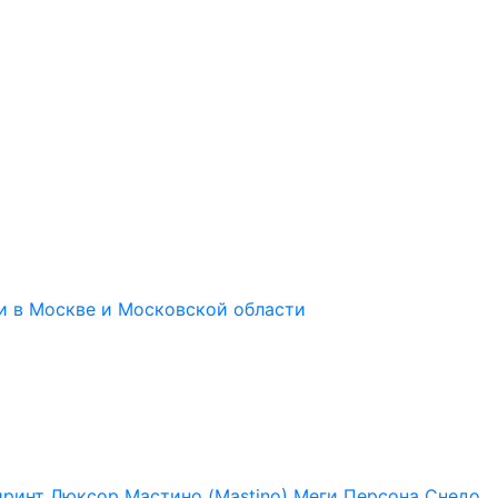
иринт
Люксор
Мастино (Mastino)
Меги
Персона
Снедо