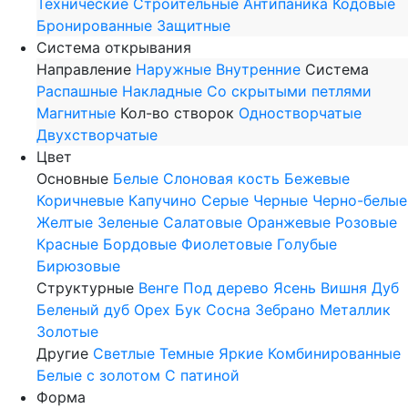
Технические
Строительные
Антипаника
Кодовые
Бронированные
Защитные
Система открывания
Направление
Наружные
Внутренние
Система
Распашные
Накладные
Со скрытыми петлями
Магнитные
Кол-во створок
Одностворчатые
Двухстворчатые
Цвет
Основные
Белые
Слоновая кость
Бежевые
Коричневые
Капучино
Серые
Черные
Черно-белые
Желтые
Зеленые
Салатовые
Оранжевые
Розовые
Красные
Бордовые
Фиолетовые
Голубые
Бирюзовые
Структурные
Венге
Под дерево
Ясень
Вишня
Дуб
Беленый дуб
Орех
Бук
Сосна
Зебрано
Металлик
Золотые
Другие
Светлые
Темные
Яркие
Комбинированные
Белые с золотом
С патиной
Форма