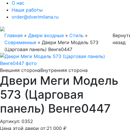
О нас
Наши работы
order@dverimilana.ru
Главная
»
Двери входные
»
Стиль
»
Вернут
Современные
»
Двери Меги Модель 573
назад
(Царговая панель) Венге0447
Внешняя сторона
Внутренняя сторона
Двери Меги Модель
573 (Царговая
панель) Венге0447
Артикул: 0352
Цена этой двери от:
21 000 ₽