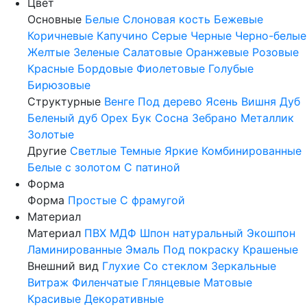
Цвет
Основные
Белые
Слоновая кость
Бежевые
Коричневые
Капучино
Серые
Черные
Черно-белые
Желтые
Зеленые
Салатовые
Оранжевые
Розовые
Красные
Бордовые
Фиолетовые
Голубые
Бирюзовые
Структурные
Венге
Под дерево
Ясень
Вишня
Дуб
Беленый дуб
Орех
Бук
Сосна
Зебрано
Металлик
Золотые
Другие
Светлые
Темные
Яркие
Комбинированные
Белые с золотом
С патиной
Форма
Форма
Простые
С фрамугой
Материал
Материал
ПВХ
МДФ
Шпон натуральный
Экошпон
Ламинированные
Эмаль
Под покраску
Крашеные
Внешний вид
Глухие
Со стеклом
Зеркальные
Витраж
Филенчатые
Глянцевые
Матовые
Красивые
Декоративные