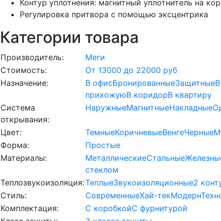
Контур уплотнения: магнитный уплотнитель на ко
Регулировка притвора с помощью эксцентрика
Категории товара
Производитель:
Меги
Стоимость:
От 13000 до 22000 руб
Назначение:
В офис
Бронированные
Защитные
В
прихожую
В коридор
В квартиру
Система
Наружные
Магнитные
Накладные
О
открывания:
Цвет:
Темные
Коричневые
Венге
Черные
М
Форма:
Простые
Материалы:
Металлические
Стальные
Железны
стеклом
Теплозвукоизоляция:
Теплые
Звукоизоляционные
2 конт
Стиль:
Современные
Хай-тек
Модерн
Техн
Комплектация:
С коробкой
С фурнитурой