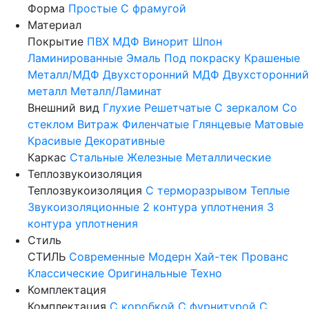
Форма
Простые
С фрамугой
Материал
Покрытие
ПВХ
МДФ
Винорит
Шпон
Ламинированные
Эмаль
Под покраску
Крашеные
Металл/МДФ
Двухсторонний МДФ
Двухсторонний
металл
Металл/Ламинат
Внешний вид
Глухие
Решетчатые
С зеркалом
Со
стеклом
Витраж
Филенчатые
Глянцевые
Матовые
Красивые
Декоративные
Каркас
Стальные
Железные
Металлические
Теплозвукоизоляция
Теплозвукоизоляция
С терморазрывом
Теплые
Звукоизоляционные
2 контура уплотнения
3
контура уплотнения
Стиль
СТИЛЬ
Современные
Модерн
Хай-тек
Прованс
Классические
Оригинальные
Техно
Комплектация
Комплектация
С коробкой
С фурнитурой
С