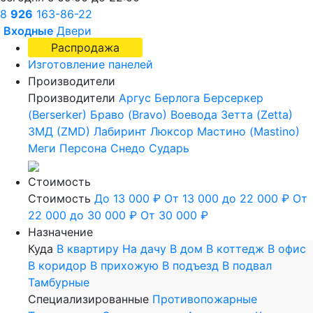
8
926
163-86-22
Входные
Двери
Распродажа
Изготовление панелей
Производители
Производители
Аргус
Берлога
Берсеркер
(Berserker)
Браво (Bravo)
Воевода
Зетта (Zetta)
ЗМД (ZMD)
Лабиринт
Люксор
Мастино (Mastino)
Меги
Персона
Снедо
Сударь
Стоимость
Стоимость
До 13 000 ₽
От 13 000 до 22 000 ₽
От
22 000 до 30 000 ₽
От 30 000 ₽
Назначение
Куда
В квартиру
На дачу
В дом
В коттедж
В офис
В коридор
В прихожую
В подъезд
В подвал
Тамбурные
Специализированные
Противопожарные