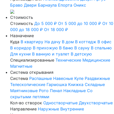
Браво
Двери Барнаула
Епорта
Оникс
Стоимость
Стоимость
До 5 000 ₽
От 5 000 до 10 000 ₽
От 10
000 до 18 000 ₽
От 18 000 ₽
Назначение
Куда
В квартиру
На дачу
В дом
В коттедж
В офис
В коридор
В прихожую
В баню
В сауну
В спальню
Для кухни
В ванную и туалет
В детскую
Специализированные
Технические
Медицинские
Магнитные
Система открывания
Система
Распашные
Навесные
Купе
Раздвижные
Телескопические
Гармошка
Книжка
Складные
Маятниковые
Рото
Пенал
Накладные
Со
скрытыми петлями
Кол-во створок
Одностворчатые
Двухстворчатые
Направление
Наружные
Внутренние