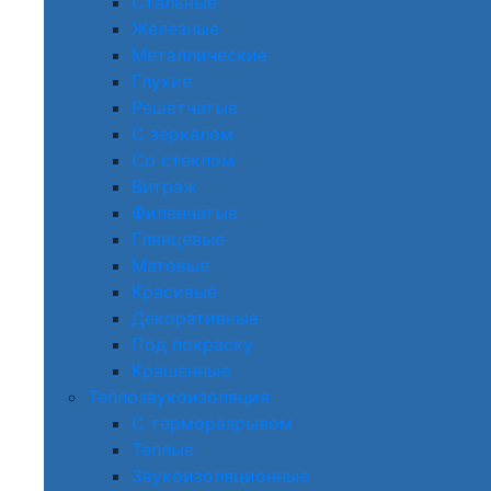
Стальные
Железные
Металлические
Глухие
Решетчатые
С зеркалом
Со стеклом
Витраж
Филенчатые
Глянцевые
Матовые
Красивые
Декоративные
Под покраску
Крашенные
Теплозвукоизоляция
С терморазрывом
Теплые
Звукоизоляционные