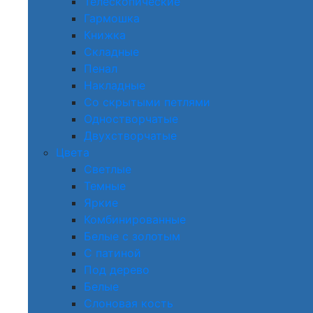
Телескопические
Гармошка
Книжка
Складные
Пенал
Накладные
Со скрытыми петлями
Одностворчатые
Двухстворчатые
Цвета
Светлые
Темные
Яркие
Комбинированные
Белые с золотым
С патиной
Под дерево
Белые
Слоновая кость