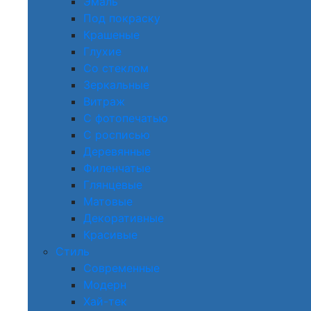
Эмаль
Под покраску
Крашеные
Глухие
Со стеклом
Зеркальные
Витраж
С фотопечатью
С росписью
Деревянные
Филенчатые
Глянцевые
Матовые
Декоративные
Красивые
Стиль
Современные
Модерн
Хай-тек