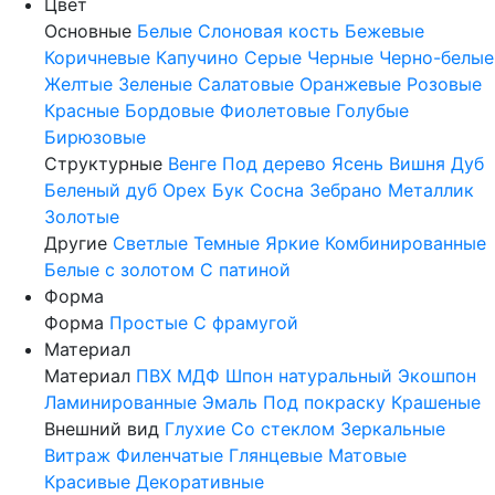
Цвет
Основные
Белые
Слоновая кость
Бежевые
Коричневые
Капучино
Серые
Черные
Черно-белые
Желтые
Зеленые
Салатовые
Оранжевые
Розовые
Красные
Бордовые
Фиолетовые
Голубые
Бирюзовые
Структурные
Венге
Под дерево
Ясень
Вишня
Дуб
Беленый дуб
Орех
Бук
Сосна
Зебрано
Металлик
Золотые
Другие
Светлые
Темные
Яркие
Комбинированные
Белые с золотом
С патиной
Форма
Форма
Простые
С фрамугой
Материал
Материал
ПВХ
МДФ
Шпон натуральный
Экошпон
Ламинированные
Эмаль
Под покраску
Крашеные
Внешний вид
Глухие
Со стеклом
Зеркальные
Витраж
Филенчатые
Глянцевые
Матовые
Красивые
Декоративные