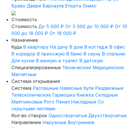
Браво
Двери Барнаула
Епорта
Оникс
Стоимость
Стоимость
До 5 000 ₽
От 5 000 до 10 000 ₽
От 10
000 до 18 000 ₽
От 18 000 ₽
Назначение
Куда
В квартиру
На дачу
В дом
В коттедж
В офис
В коридор
В прихожую
В баню
В сауну
В спальню
Для кухни
В ванную и туалет
В детскую
Специализированные
Технические
Медицинские
Магнитные
Система открывания
Система
Распашные
Навесные
Купе
Раздвижные
Телескопические
Гармошка
Книжка
Складные
Маятниковые
Рото
Пенал
Накладные
Со
скрытыми петлями
Кол-во створок
Одностворчатые
Двухстворчатые
Направление
Наружные
Внутренние