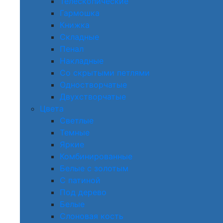
Телескопические
Гармошка
Книжка
Складные
Пенал
Накладные
Со скрытыми петлями
Одностворчатые
Двухстворчатые
Цвета
Светлые
Темные
Яркие
Комбинированные
Белые с золотым
С патиной
Под дерево
Белые
Слоновая кость