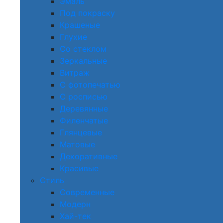
Эмаль
Под покраску
Крашеные
Глухие
Со стеклом
Зеркальные
Витраж
С фотопечатью
С росписью
Деревянные
Филенчатые
Глянцевые
Матовые
Декоративные
Красивые
Стиль
Современные
Модерн
Хай-тек