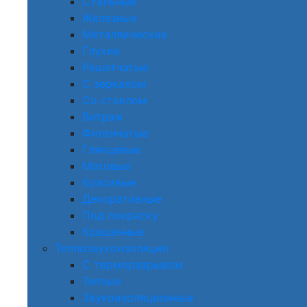
Стальные
Железные
Металлические
Глухие
Решетчатые
С зеркалом
Со стеклом
Витраж
Филенчатые
Глянцевые
Матовые
Красивые
Декоративные
Под покраску
Крашенные
Теплозвукоизоляция
С терморазрывом
Теплые
Звукоизоляционные