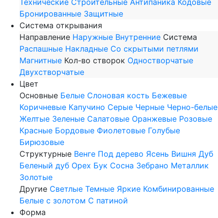
Технические
Строительные
Антипаника
Кодовые
Бронированные
Защитные
Система открывания
Направление
Наружные
Внутренние
Система
Распашные
Накладные
Со скрытыми петлями
Магнитные
Кол-во створок
Одностворчатые
Двухстворчатые
Цвет
Основные
Белые
Слоновая кость
Бежевые
Коричневые
Капучино
Серые
Черные
Черно-белые
Желтые
Зеленые
Салатовые
Оранжевые
Розовые
Красные
Бордовые
Фиолетовые
Голубые
Бирюзовые
Структурные
Венге
Под дерево
Ясень
Вишня
Дуб
Беленый дуб
Орех
Бук
Сосна
Зебрано
Металлик
Золотые
Другие
Светлые
Темные
Яркие
Комбинированные
Белые с золотом
С патиной
Форма