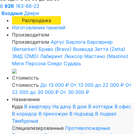
8
926
163-86-22
Входные
Двери
Распродажа
Изготовление панелей
Производители
Производители
Аргус
Берлога
Берсеркер
(Berserker)
Браво (Bravo)
Воевода
Зетта (Zetta)
ЗМД (ZMD)
Лабиринт
Люксор
Мастино (Mastino)
Меги
Персона
Снедо
Сударь
Стоимость
Стоимость
До 13 000 ₽
От 13 000 до 22 000 ₽
От
22 000 до 30 000 ₽
От 30 000 ₽
Назначение
Куда
В квартиру
На дачу
В дом
В коттедж
В офис
В коридор
В прихожую
В подъезд
В подвал
Тамбурные
Специализированные
Противопожарные