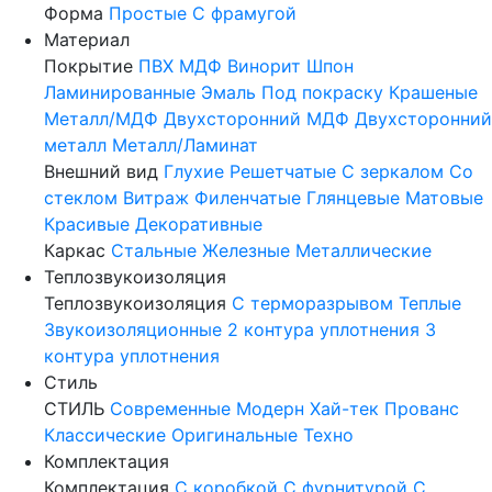
Форма
Простые
С фрамугой
Материал
Покрытие
ПВХ
МДФ
Винорит
Шпон
Ламинированные
Эмаль
Под покраску
Крашеные
Металл/МДФ
Двухсторонний МДФ
Двухсторонний
металл
Металл/Ламинат
Внешний вид
Глухие
Решетчатые
С зеркалом
Со
стеклом
Витраж
Филенчатые
Глянцевые
Матовые
Красивые
Декоративные
Каркас
Стальные
Железные
Металлические
Теплозвукоизоляция
Теплозвукоизоляция
С терморазрывом
Теплые
Звукоизоляционные
2 контура уплотнения
3
контура уплотнения
Стиль
СТИЛЬ
Современные
Модерн
Хай-тек
Прованс
Классические
Оригинальные
Техно
Комплектация
Комплектация
С коробкой
С фурнитурой
С