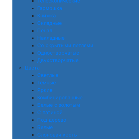
Телескопические
Гармошка
Книжка
Складные
Пенал
Накладные
Со скрытыми петлями
Одностворчатые
Двухстворчатые
Цвета
Светлые
Темные
Яркие
Комбинированные
Белые с золотым
С патиной
Под дерево
Белые
Слоновая кость