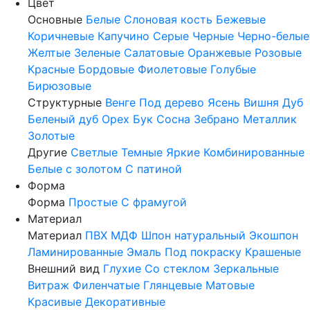
Цвет
Основные
Белые
Слоновая кость
Бежевые
Коричневые
Капучино
Серые
Черные
Черно-белые
Желтые
Зеленые
Салатовые
Оранжевые
Розовые
Красные
Бордовые
Фиолетовые
Голубые
Бирюзовые
Структурные
Венге
Под дерево
Ясень
Вишня
Дуб
Беленый дуб
Орех
Бук
Сосна
Зебрано
Металлик
Золотые
Другие
Светлые
Темные
Яркие
Комбинированные
Белые с золотом
С патиной
Форма
Форма
Простые
С фрамугой
Материал
Материал
ПВХ
МДФ
Шпон натуральный
Экошпон
Ламинированные
Эмаль
Под покраску
Крашеные
Внешний вид
Глухие
Со стеклом
Зеркальные
Витраж
Филенчатые
Глянцевые
Матовые
Красивые
Декоративные