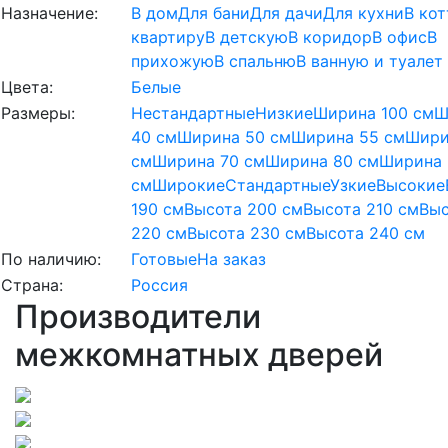
Назначение:
В дом
Для бани
Для дачи
Для кухни
В ко
квартиру
В детскую
В коридор
В офис
В
прихожую
В спальню
В ванную и туалет
Цвета:
Белые
Размеры:
Нестандартные
Низкие
Ширина 100 см
Ш
40 см
Ширина 50 см
Ширина 55 см
Шири
см
Ширина 70 см
Ширина 80 см
Ширина 
см
Широкие
Стандартные
Узкие
Высокие
190 см
Высота 200 см
Высота 210 см
Выс
220 см
Высота 230 см
Высота 240 см
По наличию:
Готовые
На заказ
Страна:
Россия
Производители
межкомнатных дверей