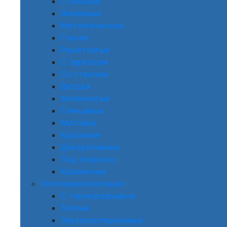
Стальные
Железные
Металлические
Глухие
Решетчатые
С зеркалом
Со стеклом
Витраж
Филенчатые
Глянцевые
Матовые
Красивые
Декоративные
Под покраску
Крашенные
Теплозвукоизоляция
С терморазрывом
Теплые
Звукоизоляционные