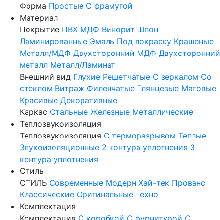
Форма
Простые
С фрамугой
Материал
Покрытие
ПВХ
МДФ
Винорит
Шпон
Ламинированные
Эмаль
Под покраску
Крашеные
Металл/МДФ
Двухсторонний МДФ
Двухсторонний
металл
Металл/Ламинат
Внешний вид
Глухие
Решетчатые
С зеркалом
Со
стеклом
Витраж
Филенчатые
Глянцевые
Матовые
Красивые
Декоративные
Каркас
Стальные
Железные
Металлические
Теплозвукоизоляция
Теплозвукоизоляция
С терморазрывом
Теплые
Звукоизоляционные
2 контура уплотнения
3
контура уплотнения
Стиль
СТИЛЬ
Современные
Модерн
Хай-тек
Прованс
Классические
Оригинальные
Техно
Комплектация
Комплектация
С коробкой
С фурнитурой
С