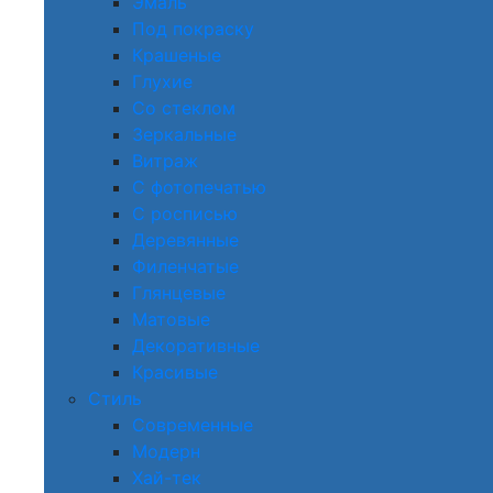
Эмаль
Под покраску
Крашеные
Глухие
Со стеклом
Зеркальные
Витраж
С фотопечатью
С росписью
Деревянные
Филенчатые
Глянцевые
Матовые
Декоративные
Красивые
Стиль
Современные
Модерн
Хай-тек