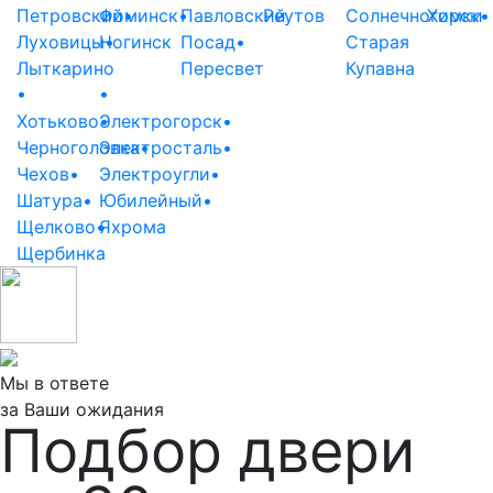
Петровский
Фоминск
•
•
Павловский
Реутов
Солнечногорск
Химки
•
Луховицы
Ногинск
•
Посад
•
Старая
Лыткарино
Пересвет
Купавна
•
•
Хотьково
Электрогорск
•
•
Черноголовка
Электросталь
•
•
Чехов
•
Электроугли
•
Шатура
•
Юбилейный
•
Щелково
•
Яхрома
Щербинка
Мы в ответе
за Ваши ожидания
Подбор двери