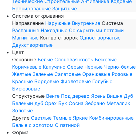
Технические
Строительные
Антипаника
Кодовые
Бронированные
Защитные
Система открывания
Направление
Наружные
Внутренние
Система
Распашные
Накладные
Со скрытыми петлями
Магнитные
Кол-во створок
Одностворчатые
Двухстворчатые
Цвет
Основные
Белые
Слоновая кость
Бежевые
Коричневые
Капучино
Серые
Черные
Черно-белые
Желтые
Зеленые
Салатовые
Оранжевые
Розовые
Красные
Бордовые
Фиолетовые
Голубые
Бирюзовые
Структурные
Венге
Под дерево
Ясень
Вишня
Дуб
Беленый дуб
Орех
Бук
Сосна
Зебрано
Металлик
Золотые
Другие
Светлые
Темные
Яркие
Комбинированные
Белые с золотом
С патиной
Форма