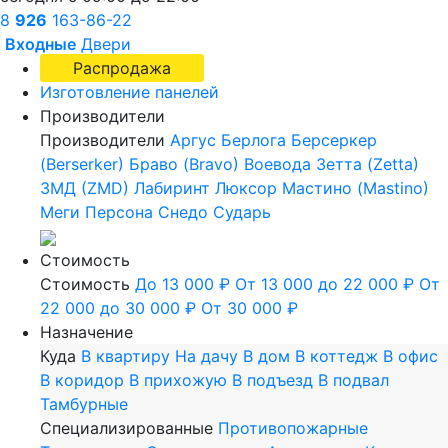
8
926
163-86-22
Входные
Двери
Распродажа
Изготовление панелей
Производители
Производители
Аргус
Берлога
Берсеркер
(Berserker)
Браво (Bravo)
Воевода
Зетта (Zetta)
ЗМД (ZMD)
Лабиринт
Люксор
Мастино (Mastino)
Меги
Персона
Снедо
Сударь
Стоимость
Стоимость
До 13 000 ₽
От 13 000 до 22 000 ₽
От
22 000 до 30 000 ₽
От 30 000 ₽
Назначение
Куда
В квартиру
На дачу
В дом
В коттедж
В офис
В коридор
В прихожую
В подъезд
В подвал
Тамбурные
Специализированные
Противопожарные