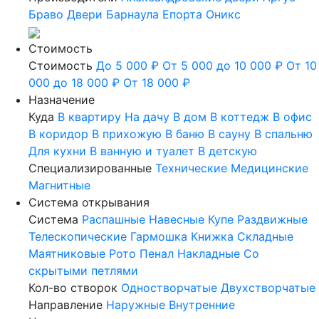
Браво
Двери Барнаула
Епорта
Оникс
Стоимость
Стоимость
До 5 000 ₽
От 5 000 до 10 000 ₽
От 10
000 до 18 000 ₽
От 18 000 ₽
Назначение
Куда
В квартиру
На дачу
В дом
В коттедж
В офис
В коридор
В прихожую
В баню
В сауну
В спальню
Для кухни
В ванную и туалет
В детскую
Специализированные
Технические
Медицинские
Магнитные
Система открывания
Система
Распашные
Навесные
Купе
Раздвижные
Телескопические
Гармошка
Книжка
Складные
Маятниковые
Рото
Пенал
Накладные
Со
скрытыми петлями
Кол-во створок
Одностворчатые
Двухстворчатые
Направление
Наружные
Внутренние