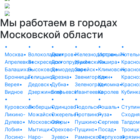
Мы работаем в городах
Московской области
•
•
•
•
•
•
Москва
•
Волоколамск
Дмитров
•
•
Железнодорожный
Истра
•
Котель
•
Апрелевка
Воскресенск
•
Долгопрудный
•
Жуковский
•
Кашира
•
•
Красно
Балашиха
Высоковск
•
Домодедово
•
Зарайск
•
•
Климовск
Красно
•
Бронницы
Голицыно
•
Дрезна
•
•
Звенигород
Клин
•
•
Красно
Верея
•
Дедовск
•
Дубна
•
Зеленоград
Коломна
•
•
Красно
Видное
Дзержинский
Егорьевск
Ивантеевка
Королев
Кубинк
•
•
•
•
•
•
Куровское
Люберцы
•
•
Одинцово
Подольск
•
Рошаль
•
•
Ступин
Ликино-
Можайск
•
Ожерелье
Протвино
•
Руза
•
•
Сходня
Дулево
•
Московский
Озеры
•
•
Пушкино
•
Сергиев
Талдом
Лобня
•
Мытищи
•
Орехово-
Пущино
•
Посад
•
Троицк
Лосино-
Наро-
Зуево
•
Раменское
Серпухов
•
Фрязин
•