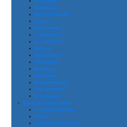
Стальные
Железные
Металлические
Глухие
Решетчатые
С зеркалом
Со стеклом
Витраж
Филенчатые
Глянцевые
Матовые
Красивые
Декоративные
Под покраску
Крашенные
Теплозвукоизоляция
С терморазрывом
Теплые
Звукоизоляционные