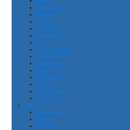
Эмаль
Под покраску
Крашеные
Глухие
Со стеклом
Зеркальные
Витраж
С фотопечатью
С росписью
Деревянные
Филенчатые
Глянцевые
Матовые
Декоративные
Красивые
Стиль
Современные
Модерн
Хай-тек