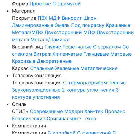
Форма
Простые
С фрамугой
Материал
Покрытие
ПВХ
МДФ
Винорит
Шпон
Ламинированные
Эмаль
Под покраску
Крашеные
Металл/МДФ
Двухсторонний МДФ
Двухсторонний
металл
Металл/Ламинат
Внешний вид
Глухие
Решетчатые
С зеркалом
Со
стеклом
Витраж
Филенчатые
Глянцевые
Матовые
Красивые
Декоративные
Каркас
Стальные
Железные
Металлические
Теплозвукоизоляция
Теплозвукоизоляция
С терморазрывом
Теплые
Звукоизоляционные
2 контура уплотнения
3
контура уплотнения
Стиль
СТИЛЬ
Современные
Модерн
Хай-тек
Прованс
Классические
Оригинальные
Техно
Комплектация
Комплектация
С коробкой
С фурнитурой
С