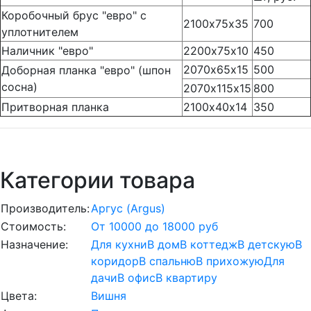
Коробочный брус "евро" с
2100х75х35
700
уплотнителем
Наличник "евро"
2200х75х10
450
2070х65х15
500
Доборная планка "евро" (шпон
сосна)
2070х115х15
800
Притворная планка
2100х40х14
350
Категории товара
Производитель:
Аргус (Argus)
Стоимость:
От 10000 до 18000 руб
Назначение:
Для кухни
В дом
В коттедж
В детскую
В
коридор
В спальню
В прихожую
Для
дачи
В офис
В квартиру
Цвета:
Вишня