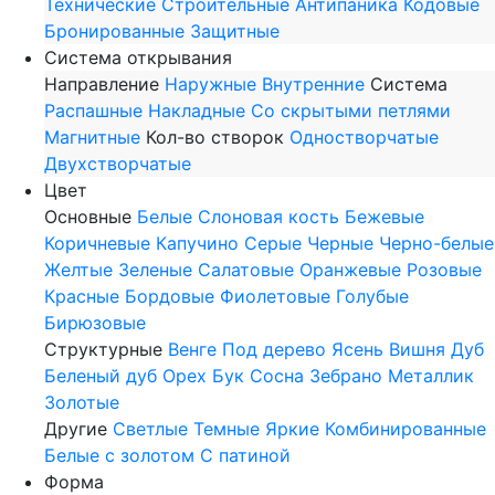
Технические
Строительные
Антипаника
Кодовые
Бронированные
Защитные
Система открывания
Направление
Наружные
Внутренние
Система
Распашные
Накладные
Со скрытыми петлями
Магнитные
Кол-во створок
Одностворчатые
Двухстворчатые
Цвет
Основные
Белые
Слоновая кость
Бежевые
Коричневые
Капучино
Серые
Черные
Черно-белые
Желтые
Зеленые
Салатовые
Оранжевые
Розовые
Красные
Бордовые
Фиолетовые
Голубые
Бирюзовые
Структурные
Венге
Под дерево
Ясень
Вишня
Дуб
Беленый дуб
Орех
Бук
Сосна
Зебрано
Металлик
Золотые
Другие
Светлые
Темные
Яркие
Комбинированные
Белые с золотом
С патиной
Форма