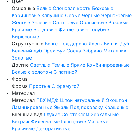
Цвет
Основные
Белые
Слоновая кость
Бежевые
Коричневые
Капучино
Серые
Черные
Черно-белые
Желтые
Зеленые
Салатовые
Оранжевые
Розовые
Красные
Бордовые
Фиолетовые
Голубые
Бирюзовые
Структурные
Венге
Под дерево
Ясень
Вишня
Дуб
Беленый дуб
Орех
Бук
Сосна
Зебрано
Металлик
Золотые
Другие
Светлые
Темные
Яркие
Комбинированные
Белые с золотом
С патиной
Форма
Форма
Простые
С фрамугой
Материал
Материал
ПВХ
МДФ
Шпон натуральный
Экошпон
Ламинированные
Эмаль
Под покраску
Крашеные
Внешний вид
Глухие
Со стеклом
Зеркальные
Витраж
Филенчатые
Глянцевые
Матовые
Красивые
Декоративные