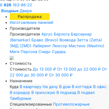
8
926
163-86-22
Входные
Двери
Распродажа
Изготовление панелей
Производители
Производители
Аргус
Берлога
Берсеркер
(Berserker)
Браво (Bravo)
Воевода
Зетта (Zetta)
ЗМД (ZMD)
Лабиринт
Люксор
Мастино (Mastino)
Меги
Персона
Снедо
Сударь
Стоимость
Стоимость
До 13 000 ₽
От 13 000 до 22 000 ₽
От
22 000 до 30 000 ₽
От 30 000 ₽
Назначение
Куда
В квартиру
На дачу
В дом
В коттедж
В офис
В коридор
В прихожую
В подъезд
В подвал
Тамбурные
Специализированные
Противопожарные