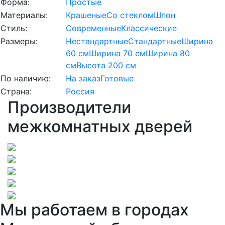
Форма:
Простые
Материалы:
Крашеные
Со стеклом
Шпон
Стиль:
Современные
Классические
Размеры:
Нестандартные
Стандартные
Ширина
60 см
Ширина 70 см
Ширина 80
см
Высота 200 см
По наличию:
На заказ
Готовые
Страна:
Россия
Производители
межкомнатных дверей
Мы работаем в городах