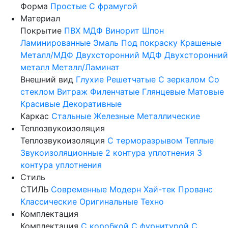
Форма
Простые
С фрамугой
Материал
Покрытие
ПВХ
МДФ
Винорит
Шпон
Ламинированные
Эмаль
Под покраску
Крашеные
Металл/МДФ
Двухсторонний МДФ
Двухсторонний
металл
Металл/Ламинат
Внешний вид
Глухие
Решетчатые
С зеркалом
Со
стеклом
Витраж
Филенчатые
Глянцевые
Матовые
Красивые
Декоративные
Каркас
Стальные
Железные
Металлические
Теплозвукоизоляция
Теплозвукоизоляция
С терморазрывом
Теплые
Звукоизоляционные
2 контура уплотнения
3
контура уплотнения
Стиль
СТИЛЬ
Современные
Модерн
Хай-тек
Прованс
Классические
Оригинальные
Техно
Комплектация
Комплектация
С коробкой
С фурнитурой
С