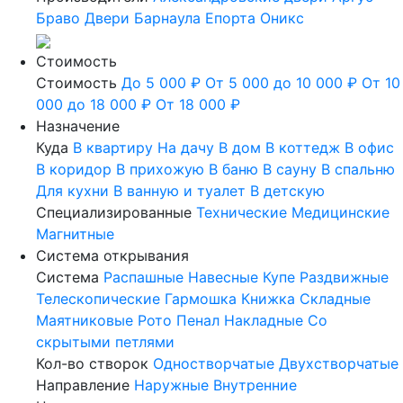
Браво
Двери Барнаула
Епорта
Оникс
Стоимость
Стоимость
До 5 000 ₽
От 5 000 до 10 000 ₽
От 10
000 до 18 000 ₽
От 18 000 ₽
Назначение
Куда
В квартиру
На дачу
В дом
В коттедж
В офис
В коридор
В прихожую
В баню
В сауну
В спальню
Для кухни
В ванную и туалет
В детскую
Специализированные
Технические
Медицинские
Магнитные
Система открывания
Система
Распашные
Навесные
Купе
Раздвижные
Телескопические
Гармошка
Книжка
Складные
Маятниковые
Рото
Пенал
Накладные
Со
скрытыми петлями
Кол-во створок
Одностворчатые
Двухстворчатые
Направление
Наружные
Внутренние