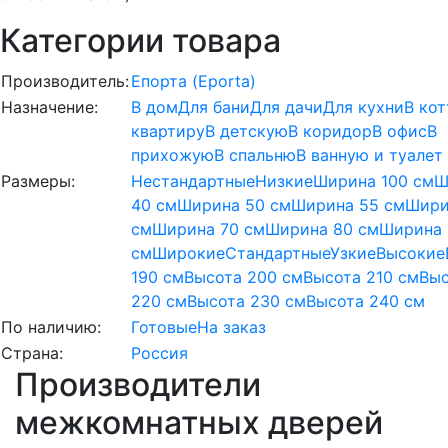
Категории товара
Производитель:
Епорта (Eporta)
Назначение:
В дом
Для бани
Для дачи
Для кухни
В ко
квартиру
В детскую
В коридор
В офис
В
прихожую
В спальню
В ванную и туалет
Размеры:
Нестандартные
Низкие
Ширина 100 см
Ш
40 см
Ширина 50 см
Ширина 55 см
Шири
см
Ширина 70 см
Ширина 80 см
Ширина 
см
Широкие
Стандартные
Узкие
Высокие
190 см
Высота 200 см
Высота 210 см
Выс
220 см
Высота 230 см
Высота 240 см
По наличию:
Готовые
На заказ
Страна:
Россия
Производители
межкомнатных дверей