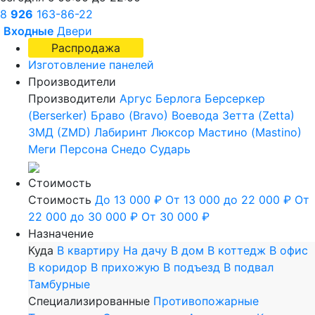
8
926
163-86-22
Входные
Двери
Распродажа
Изготовление панелей
Производители
Производители
Аргус
Берлога
Берсеркер
(Berserker)
Браво (Bravo)
Воевода
Зетта (Zetta)
ЗМД (ZMD)
Лабиринт
Люксор
Мастино (Mastino)
Меги
Персона
Снедо
Сударь
Стоимость
Стоимость
До 13 000 ₽
От 13 000 до 22 000 ₽
От
22 000 до 30 000 ₽
От 30 000 ₽
Назначение
Куда
В квартиру
На дачу
В дом
В коттедж
В офис
В коридор
В прихожую
В подъезд
В подвал
Тамбурные
Специализированные
Противопожарные