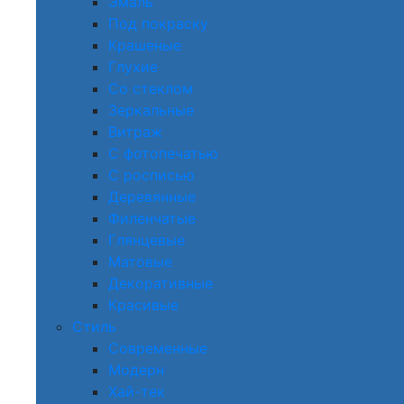
Эмаль
Под покраску
Крашеные
Глухие
Со стеклом
Зеркальные
Витраж
С фотопечатью
С росписью
Деревянные
Филенчатые
Глянцевые
Матовые
Декоративные
Красивые
Стиль
Современные
Модерн
Хай-тек