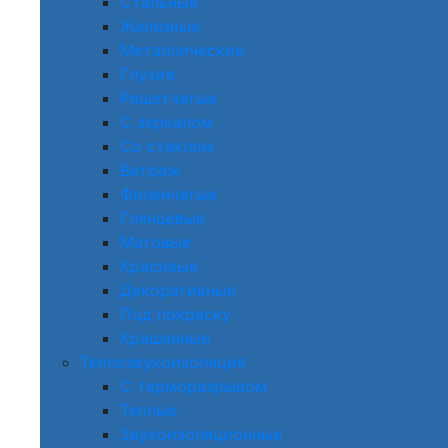
Стальные
Железные
Металлические
Глухие
Решетчатые
С зеркалом
Со стеклом
Витраж
Филенчатые
Глянцевые
Матовые
Красивые
Декоративные
Под покраску
Крашенные
Теплозвукоизоляция
С терморазрывом
Теплые
Звукоизоляционные