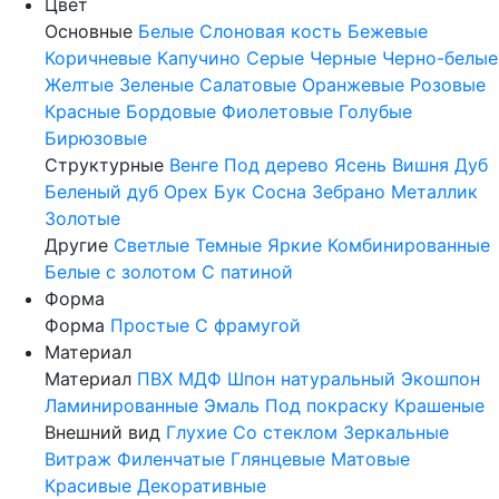
Цвет
Основные
Белые
Слоновая кость
Бежевые
Коричневые
Капучино
Серые
Черные
Черно-белые
Желтые
Зеленые
Салатовые
Оранжевые
Розовые
Красные
Бордовые
Фиолетовые
Голубые
Бирюзовые
Структурные
Венге
Под дерево
Ясень
Вишня
Дуб
Беленый дуб
Орех
Бук
Сосна
Зебрано
Металлик
Золотые
Другие
Светлые
Темные
Яркие
Комбинированные
Белые с золотом
С патиной
Форма
Форма
Простые
С фрамугой
Материал
Материал
ПВХ
МДФ
Шпон натуральный
Экошпон
Ламинированные
Эмаль
Под покраску
Крашеные
Внешний вид
Глухие
Со стеклом
Зеркальные
Витраж
Филенчатые
Глянцевые
Матовые
Красивые
Декоративные