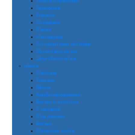
Телескопические
Гармошка
Книжка
Складные
Пенал
Накладные
Со скрытыми петлями
Одностворчатые
Двухстворчатые
Цвета
Светлые
Темные
Яркие
Комбинированные
Белые с золотым
С патиной
Под дерево
Белые
Слоновая кость