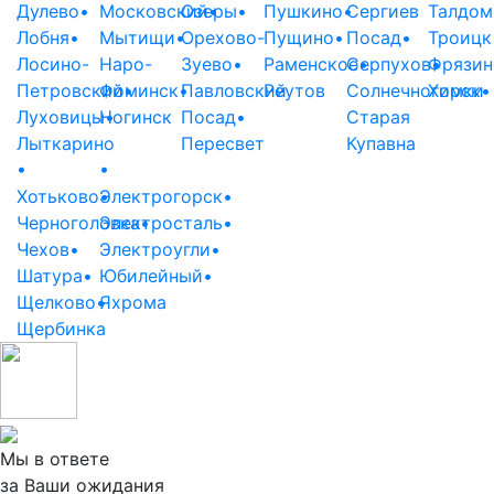
Дулево
•
Московский
Озеры
•
•
Пушкино
•
Сергиев
Талдом
Лобня
•
Мытищи
•
Орехово-
Пущино
•
Посад
•
Троицк
Лосино-
Наро-
Зуево
•
Раменское
Серпухов
•
Фрязин
•
Петровский
Фоминск
•
•
Павловский
Реутов
Солнечногорск
Химки
•
Луховицы
Ногинск
•
Посад
•
Старая
Лыткарино
Пересвет
Купавна
•
•
Хотьково
Электрогорск
•
•
Черноголовка
Электросталь
•
•
Чехов
•
Электроугли
•
Шатура
•
Юбилейный
•
Щелково
•
Яхрома
Щербинка
Мы в ответе
за Ваши ожидания