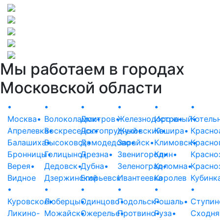
Мы работаем в городах
Московской области
•
•
•
•
•
•
Москва
•
Волоколамск
Дмитров
•
•
Железнодорожный
Истра
•
Котель
•
Апрелевка
Воскресенск
•
Долгопрудный
•
Жуковский
•
Кашира
•
•
Красно
Балашиха
Высоковск
•
Домодедово
•
Зарайск
•
•
Климовск
Красно
•
Бронницы
Голицыно
•
Дрезна
•
•
Звенигород
Клин
•
•
Красно
Верея
•
Дедовск
•
Дубна
•
Зеленоград
Коломна
•
•
Красно
Видное
Дзержинский
Егорьевск
Ивантеевка
Королев
Кубинк
•
•
•
•
•
•
Куровское
Люберцы
•
•
Одинцово
Подольск
•
Рошаль
•
•
Ступин
Ликино-
Можайск
•
Ожерелье
Протвино
•
Руза
•
•
Сходня