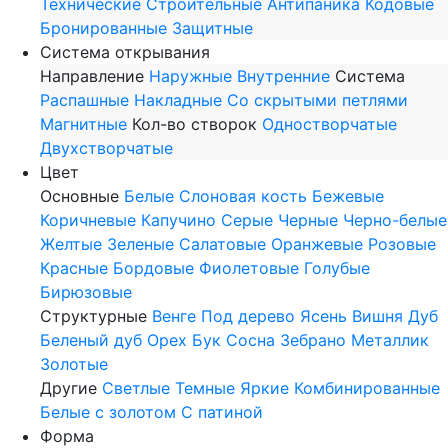
Технические
Строительные
Антипаника
Кодовые
Бронированные
Защитные
Система открывания
Направление
Наружные
Внутренние
Система
Распашные
Накладные
Со скрытыми петлями
Магнитные
Кол-во створок
Одностворчатые
Двухстворчатые
Цвет
Основные
Белые
Слоновая кость
Бежевые
Коричневые
Капучино
Серые
Черные
Черно-белые
Желтые
Зеленые
Салатовые
Оранжевые
Розовые
Красные
Бордовые
Фиолетовые
Голубые
Бирюзовые
Структурные
Венге
Под дерево
Ясень
Вишня
Дуб
Беленый дуб
Орех
Бук
Сосна
Зебрано
Металлик
Золотые
Другие
Светлые
Темные
Яркие
Комбинированные
Белые с золотом
С патиной
Форма