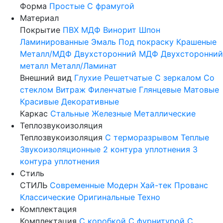
Форма
Простые
С фрамугой
Материал
Покрытие
ПВХ
МДФ
Винорит
Шпон
Ламинированные
Эмаль
Под покраску
Крашеные
Металл/МДФ
Двухсторонний МДФ
Двухсторонний
металл
Металл/Ламинат
Внешний вид
Глухие
Решетчатые
С зеркалом
Со
стеклом
Витраж
Филенчатые
Глянцевые
Матовые
Красивые
Декоративные
Каркас
Стальные
Железные
Металлические
Теплозвукоизоляция
Теплозвукоизоляция
С терморазрывом
Теплые
Звукоизоляционные
2 контура уплотнения
3
контура уплотнения
Стиль
СТИЛЬ
Современные
Модерн
Хай-тек
Прованс
Классические
Оригинальные
Техно
Комплектация
Комплектация
С коробкой
С фурнитурой
С