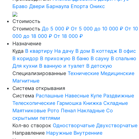
Браво
Двери Барнаула
Епорта
Оникс
Стоимость
Стоимость
До 5 000 ₽
От 5 000 до 10 000 ₽
От 10
000 до 18 000 ₽
От 18 000 ₽
Назначение
Куда
В квартиру
На дачу
В дом
В коттедж
В офис
В коридор
В прихожую
В баню
В сауну
В спальню
Для кухни
В ванную и туалет
В детскую
Специализированные
Технические
Медицинские
Магнитные
Система открывания
Система
Распашные
Навесные
Купе
Раздвижные
Телескопические
Гармошка
Книжка
Складные
Маятниковые
Рото
Пенал
Накладные
Со
скрытыми петлями
Кол-во створок
Одностворчатые
Двухстворчатые
Направление
Наружные
Внутренние