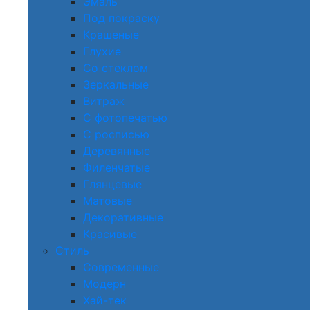
Эмаль
Под покраску
Крашеные
Глухие
Со стеклом
Зеркальные
Витраж
С фотопечатью
С росписью
Деревянные
Филенчатые
Глянцевые
Матовые
Декоративные
Красивые
Стиль
Современные
Модерн
Хай-тек