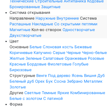
Технические
Строительные
Антипаника
Кодовые
Бронированные
Защитные
Система открывания
Направление
Наружные
Внутренние
Система
Распашные
Накладные
Со скрытыми петлями
Магнитные
Кол-во створок
Одностворчатые
Двухстворчатые
Цвет
Основные
Белые
Слоновая кость
Бежевые
Коричневые
Капучино
Серые
Черные
Черно-белые
Желтые
Зеленые
Салатовые
Оранжевые
Розовые
Красные
Бордовые
Фиолетовые
Голубые
Бирюзовые
Структурные
Венге
Под дерево
Ясень
Вишня
Дуб
Беленый дуб
Орех
Бук
Сосна
Зебрано
Металлик
Золотые
Другие
Светлые
Темные
Яркие
Комбинированные
Белые с золотом
С патиной
Форма