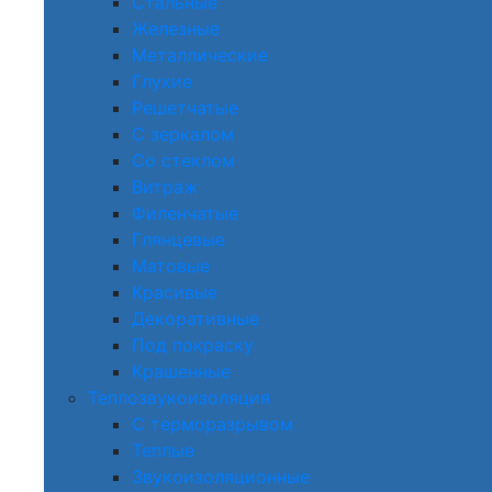
Стальные
Железные
Металлические
Глухие
Решетчатые
С зеркалом
Со стеклом
Витраж
Филенчатые
Глянцевые
Матовые
Красивые
Декоративные
Под покраску
Крашенные
Теплозвукоизоляция
С терморазрывом
Теплые
Звукоизоляционные