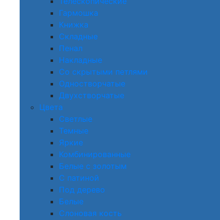
Телескопические
Гармошка
Книжка
Складные
Пенал
Накладные
Со скрытыми петлями
Одностворчатые
Двухстворчатые
Цвета
Светлые
Темные
Яркие
Комбинированные
Белые с золотым
С патиной
Под дерево
Белые
Слоновая кость