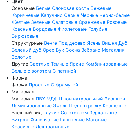
Цвет
Основные
Белые
Слоновая кость
Бежевые
Коричневые
Капучино
Серые
Черные
Черно-белые
Желтые
Зеленые
Салатовые
Оранжевые
Розовые
Красные
Бордовые
Фиолетовые
Голубые
Бирюзовые
Структурные
Венге
Под дерево
Ясень
Вишня
Дуб
Беленый дуб
Орех
Бук
Сосна
Зебрано
Металлик
Золотые
Другие
Светлые
Темные
Яркие
Комбинированные
Белые с золотом
С патиной
Форма
Форма
Простые
С фрамугой
Материал
Материал
ПВХ
МДФ
Шпон натуральный
Экошпон
Ламинированные
Эмаль
Под покраску
Крашеные
Внешний вид
Глухие
Со стеклом
Зеркальные
Витраж
Филенчатые
Глянцевые
Матовые
Красивые
Декоративные