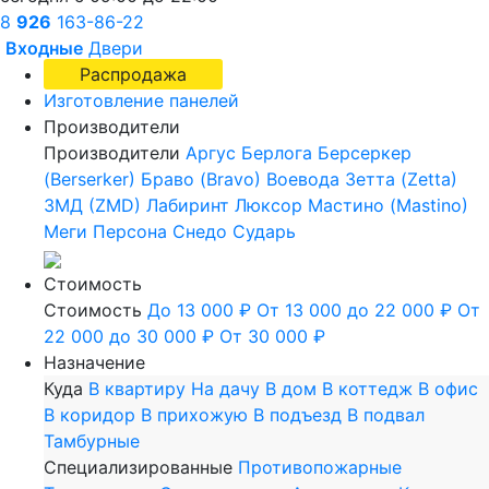
8
926
163-86-22
Входные
Двери
Распродажа
Изготовление панелей
Производители
Производители
Аргус
Берлога
Берсеркер
(Berserker)
Браво (Bravo)
Воевода
Зетта (Zetta)
ЗМД (ZMD)
Лабиринт
Люксор
Мастино (Mastino)
Меги
Персона
Снедо
Сударь
Стоимость
Стоимость
До 13 000 ₽
От 13 000 до 22 000 ₽
От
22 000 до 30 000 ₽
От 30 000 ₽
Назначение
Куда
В квартиру
На дачу
В дом
В коттедж
В офис
В коридор
В прихожую
В подъезд
В подвал
Тамбурные
Специализированные
Противопожарные