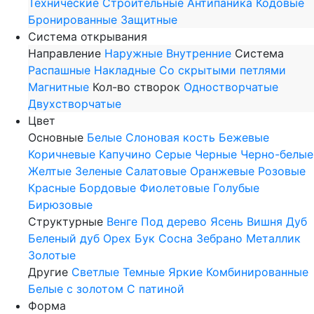
Технические
Строительные
Антипаника
Кодовые
Бронированные
Защитные
Система открывания
Направление
Наружные
Внутренние
Система
Распашные
Накладные
Со скрытыми петлями
Магнитные
Кол-во створок
Одностворчатые
Двухстворчатые
Цвет
Основные
Белые
Слоновая кость
Бежевые
Коричневые
Капучино
Серые
Черные
Черно-белые
Желтые
Зеленые
Салатовые
Оранжевые
Розовые
Красные
Бордовые
Фиолетовые
Голубые
Бирюзовые
Структурные
Венге
Под дерево
Ясень
Вишня
Дуб
Беленый дуб
Орех
Бук
Сосна
Зебрано
Металлик
Золотые
Другие
Светлые
Темные
Яркие
Комбинированные
Белые с золотом
С патиной
Форма