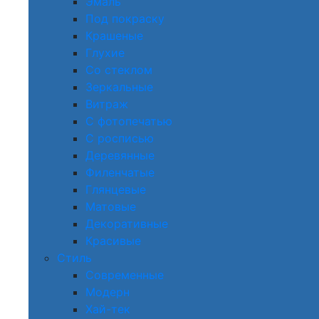
Эмаль
Под покраску
Крашеные
Глухие
Со стеклом
Зеркальные
Витраж
С фотопечатью
С росписью
Деревянные
Филенчатые
Глянцевые
Матовые
Декоративные
Красивые
Стиль
Современные
Модерн
Хай-тек