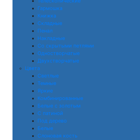
Телескопические
Гармошка
Книжка
Складные
Пенал
Накладные
Со скрытыми петлями
Одностворчатые
Двухстворчатые
Цвета
Светлые
Темные
Яркие
Комбинированные
Белые с золотым
С патиной
Под дерево
Белые
Слоновая кость