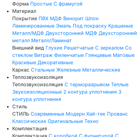
Форма
Простые
С фрамугой
Материал
Покрытие
ПВХ
МДФ
Винорит
Шпон
Ламинированные
Эмаль
Под покраску
Крашеные
Металл/МДФ
Двухсторонний МДФ
Двухсторонний
металл
Металл/Ламинат
Внешний вид
Глухие
Решетчатые
С зеркалом
Со
стеклом
Витраж
Филенчатые
Глянцевые
Матовые
Красивые
Декоративные
Каркас
Стальные
Железные
Металлические
Теплозвукоизоляция
Теплозвукоизоляция
С терморазрывом
Теплые
Звукоизоляционные
2 контура уплотнения
3
контура уплотнения
Стиль
СТИЛЬ
Современные
Модерн
Хай-тек
Прованс
Классические
Оригинальные
Техно
Комплектация
Комплектация
С коробкой
С фурнитурой
С