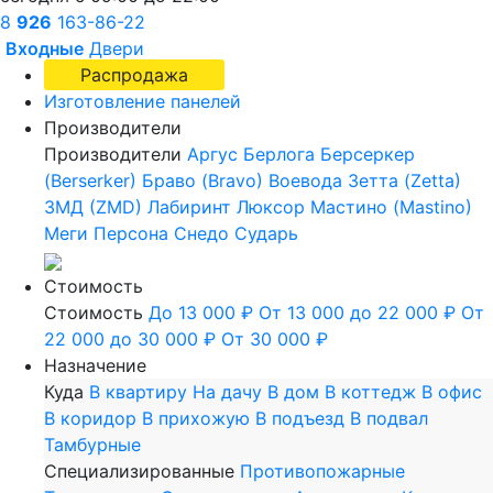
8
926
163-86-22
Входные
Двери
Распродажа
Изготовление панелей
Производители
Производители
Аргус
Берлога
Берсеркер
(Berserker)
Браво (Bravo)
Воевода
Зетта (Zetta)
ЗМД (ZMD)
Лабиринт
Люксор
Мастино (Mastino)
Меги
Персона
Снедо
Сударь
Стоимость
Стоимость
До 13 000 ₽
От 13 000 до 22 000 ₽
От
22 000 до 30 000 ₽
От 30 000 ₽
Назначение
Куда
В квартиру
На дачу
В дом
В коттедж
В офис
В коридор
В прихожую
В подъезд
В подвал
Тамбурные
Специализированные
Противопожарные