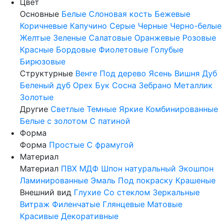
Цвет
Основные
Белые
Слоновая кость
Бежевые
Коричневые
Капучино
Серые
Черные
Черно-белые
Желтые
Зеленые
Салатовые
Оранжевые
Розовые
Красные
Бордовые
Фиолетовые
Голубые
Бирюзовые
Структурные
Венге
Под дерево
Ясень
Вишня
Дуб
Беленый дуб
Орех
Бук
Сосна
Зебрано
Металлик
Золотые
Другие
Светлые
Темные
Яркие
Комбинированные
Белые с золотом
С патиной
Форма
Форма
Простые
С фрамугой
Материал
Материал
ПВХ
МДФ
Шпон натуральный
Экошпон
Ламинированные
Эмаль
Под покраску
Крашеные
Внешний вид
Глухие
Со стеклом
Зеркальные
Витраж
Филенчатые
Глянцевые
Матовые
Красивые
Декоративные