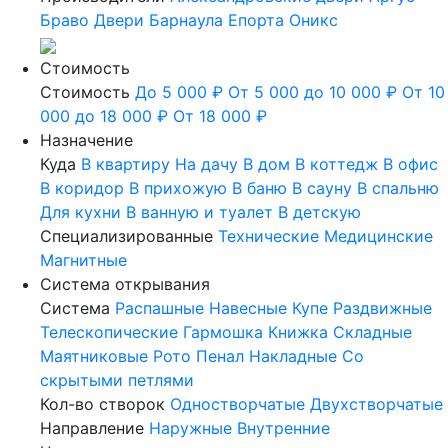
Браво
Двери Барнаула
Епорта
Оникс
Стоимость
Стоимость
До 5 000 ₽
От 5 000 до 10 000 ₽
От 10
000 до 18 000 ₽
От 18 000 ₽
Назначение
Куда
В квартиру
На дачу
В дом
В коттедж
В офис
В коридор
В прихожую
В баню
В сауну
В спальню
Для кухни
В ванную и туалет
В детскую
Специализированные
Технические
Медицинские
Магнитные
Система открывания
Система
Распашные
Навесные
Купе
Раздвижные
Телескопические
Гармошка
Книжка
Складные
Маятниковые
Рото
Пенал
Накладные
Со
скрытыми петлями
Кол-во створок
Одностворчатые
Двухстворчатые
Направление
Наружные
Внутренние