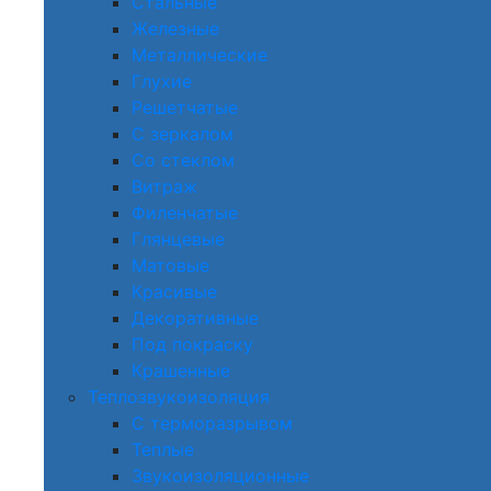
Стальные
Железные
Металлические
Глухие
Решетчатые
С зеркалом
Со стеклом
Витраж
Филенчатые
Глянцевые
Матовые
Красивые
Декоративные
Под покраску
Крашенные
Теплозвукоизоляция
С терморазрывом
Теплые
Звукоизоляционные