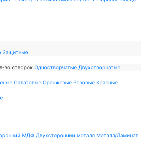
е
Защитные
л-во створок
Одностворчатые
Двухстворчатые
леные
Салатовые
Оранжевые
Розовые
Красные
е
оронний МДФ
Двухсторонний металл
Металл/Ламинат