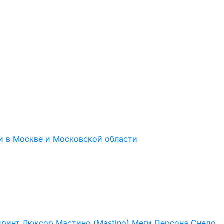
иринт
Люксор
Мастино (Mastino)
Меги
Персона
Снедо