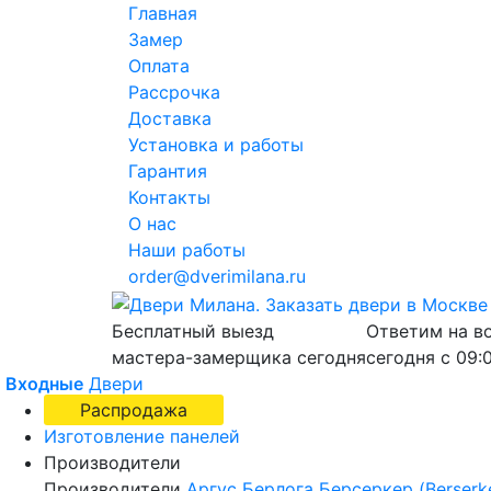
Главная
Замер
Оплата
Рассрочка
Доставка
Установка и работы
Гарантия
Контакты
О нас
Наши работы
order@dverimilana.ru
Бесплатный
выезд
Ответим на в
мастера-замерщика
сегодня
сегодня с
09:
Входные
Двери
Распродажа
Изготовление панелей
Производители
Производители
Аргус
Берлога
Берсеркер (Berserk