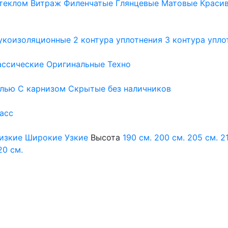
теклом
Витраж
Филенчатые
Глянцевые
Матовые
Краси
укоизоляционные
2 контура уплотнения
3 контура упло
ассические
Оригинальные
Техно
елью
С карнизом
Скрытые без наличников
ласс
изкие
Широкие
Узкие
Высота
190 см.
200 см.
205 см.
2
20 см.