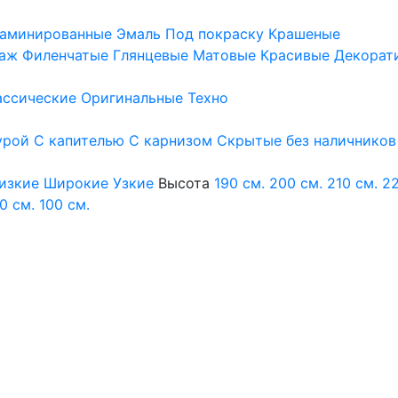
аминированные
Эмаль
Под покраску
Крашеные
аж
Филенчатые
Глянцевые
Матовые
Красивые
Декорат
ассические
Оригинальные
Техно
урой
С капителью
С карнизом
Скрытые без наличников
изкие
Широкие
Узкие
Высота
190 см.
200 см.
210 см.
22
0 см.
100 см.