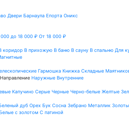
аво
Двери Барнаула
Епорта
Оникс
 000 до 18 000 ₽
От 18 000 ₽
В коридор
В прихожую
В баню
В сауну
В спальню
Для к
агнитные
елескопические
Гармошка
Книжка
Складные
Маятнико
Направление
Наружные
Внутренние
евые
Капучино
Серые
Черные
Черно-белые
Желтые
Зе
Беленый дуб
Орех
Бук
Сосна
Зебрано
Металлик
Золоты
Белые с золотом
С патиной