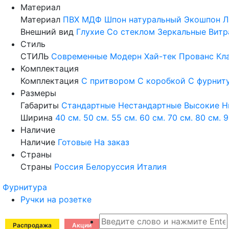
Материал
Материал
ПВХ
МДФ
Шпон натуральный
Экошпон
Л
Внешний вид
Глухие
Со стеклом
Зеркальные
Витр
Стиль
СТИЛЬ
Современные
Модерн
Хай-тек
Прованс
Кл
Комплектация
Комплектация
С притвором
С коробкой
С фурнит
Размеры
Габариты
Стандартные
Нестандартные
Высокие
Н
Ширина
40 см.
50 см.
55 см.
60 см.
70 см.
80 см.
9
Наличие
Наличие
Готовые
На заказ
Страны
Страны
Россия
Белоруссия
Италия
Фурнитура
Ручки на розетке
Распродажа
Акции