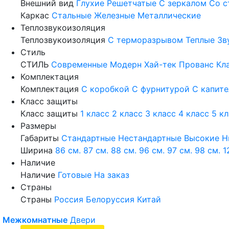
Внешний вид
Глухие
Решетчатые
С зеркалом
Со с
Каркас
Стальные
Железные
Металлические
Теплозвукоизоляция
Теплозвукоизоляция
С терморазрывом
Теплые
Зв
Стиль
СТИЛЬ
Современные
Модерн
Хай-тек
Прованс
Кл
Комплектация
Комплектация
С коробкой
С фурнитурой
С капит
Класс защиты
Класс защиты
1 класс
2 класс
3 класс
4 класс
5 к
Размеры
Габариты
Стандартные
Нестандартные
Высокие
Н
Ширина
86 см.
87 см.
88 см.
96 см.
97 см.
98 см.
1
Наличие
Наличие
Готовые
На заказ
Страны
Страны
Россия
Белоруссия
Китай
Межкомнатные
Двери