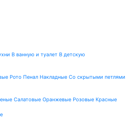
ухни
В ванную и туалет
В детскую
вые
Рото
Пенал
Накладные
Со скрытыми петлями
леные
Салатовые
Оранжевые
Розовые
Красные
е