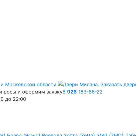
опросы и оформим заявку
8
926
163-86-22
00
до
22:00
er)
Браво (Bravo)
Воевода
Зетта (Zetta)
ЗМД (ZMD)
Лаб