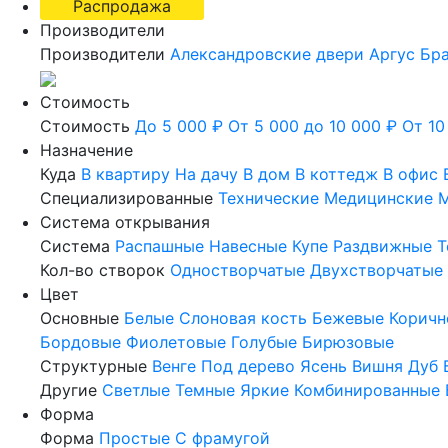
Распродажа
Производители
Производители
Александровские двери
Аргус
Бр
Стоимость
Стоимость
До 5 000 ₽
От 5 000 до 10 000 ₽
От 10
Назначение
Куда
В квартиру
На дачу
В дом
В коттедж
В офис
Специализированные
Технические
Медицинские
М
Система открывания
Система
Распашные
Навесные
Купе
Раздвижные
Т
Кол-во створок
Одностворчатые
Двухстворчатые
Цвет
Основные
Белые
Слоновая кость
Бежевые
Коричн
Бордовые
Фиолетовые
Голубые
Бирюзовые
Структурные
Венге
Под дерево
Ясень
Вишня
Дуб
Другие
Светлые
Темные
Яркие
Комбинированные
Форма
Форма
Простые
С фрамугой