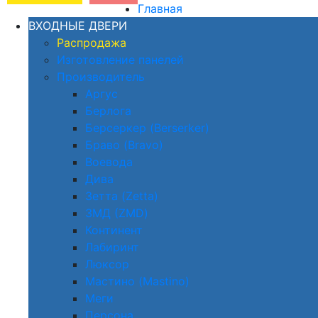
Главная
ВХОДНЫЕ ДВЕРИ
Распродажа
Изготовление панелей
Производитель
Аргус
Берлога
Берсеркер (Berserker)
Браво (Bravo)
Воевода
Дива
Зетта (Zetta)
ЗМД (ZMD)
Континент
Лабиринт
Люксор
Мастино (Mastino)
Меги
Персона