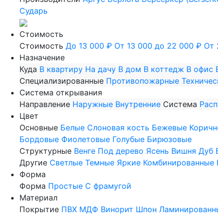
Сударь
Стоимость
Стоимость
До 13 000 ₽
От 13 000 до 22 000 ₽
От 
Назначение
Куда
В квартиру
На дачу
В дом
В коттедж
В офис
Специализированные
Противопожарные
Техничес
Система открывания
Направление
Наружные
Внутренние
Система
Рас
Цвет
Основные
Белые
Слоновая кость
Бежевые
Коричн
Бордовые
Фиолетовые
Голубые
Бирюзовые
Структурные
Венге
Под дерево
Ясень
Вишня
Дуб
Другие
Светлые
Темные
Яркие
Комбинированные
Форма
Форма
Простые
С фрамугой
Материал
Покрытие
ПВХ
МДФ
Винорит
Шпон
Ламинированн