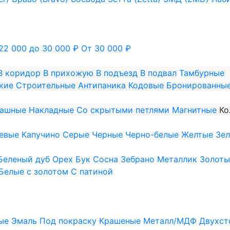
22 000 до 30 000 ₽
От 30 000 ₽
В коридор
В прихожую
В подъезд
В подвал
Тамбурные
кие
Строительные
Антипаника
Кодовые
Бронированны
пашные
Накладные
Со скрытыми петлями
Магнитные
Ко
евые
Капучино
Серые
Черные
Черно-белые
Желтые
Зе
Беленый дуб
Орех
Бук
Сосна
Зебрано
Металлик
Золоты
Белые с золотом
С патиной
ые
Эмаль
Под покраску
Крашеные
Металл/МДФ
Двухст